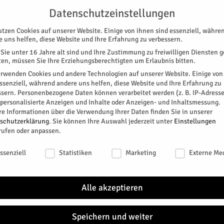
G
UNTERSTÜTZEN
KONTAKT
DATENSCHUTZ
IMPRESSUM
Datenschutzeinstellungen
utzen Cookies auf unserer Website. Einige von ihnen sind essenziell, währe
e uns helfen, diese Website und Ihre Erfahrung zu verbessern.
Sie unter 16 Jahre alt sind und Ihre Zustimmung zu freiwilligen Diensten 
en, müssen Sie Ihre Erziehungsberechtigten um Erlaubnis bitten.
erwenden Cookies und andere Technologien auf unserer Website. Einige von
essenziell, während andere uns helfen, diese Website und Ihre Erfahrung zu
ssern.
Personenbezogene Daten können verarbeitet werden (z. B. IP-Adresse
SPEZIAL
E-PAPER
KINO
GALERIE
TERM
r personalisierte Anzeigen und Inhalte oder Anzeigen- und Inhaltsmessung.
re Informationen über die Verwendung Ihrer Daten finden Sie in unserer
NEU
schutzerklärung
.
Sie können Ihre Auswahl jederzeit unter
Einstellungen
rufen oder anpassen.
schutzeinstellungen
ssenziell
Statistiken
Marketing
Externe Me
rsdorf vermisst. Das meldet die Polizei.
Regio
Alle akzeptieren
0
Die Be
Einric
einem 
Speichern und weiter
r
keine..