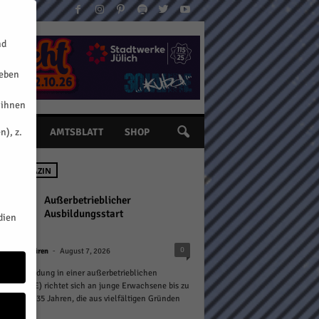
nd
geben
 ihnen
n), z.
INE
AMTSBLATT
SHOP
 IM MAGAZIN
Außerbetrieblicher
Ausbildungsstart
dien
-
0
n
Kreis Düren
August 7, 2026
rufsausbildung in einer außerbetrieblichen
htung (BaE) richtet sich an junge Erwachsene bis zu
Alter von 35 Jahren, die aus vielfältigen Gründen
.