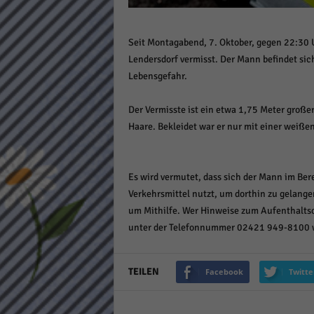
Daten
Ess
Seit Montagabend, 7. Oktober, gegen 22:30 
Essen
Lendersdorf vermisst. Der Mann befindet sic
Funkt
Lebensgefahr.
Stat
Der Vermisste ist ein etwa 1,75 Meter großer
Haare. Bekleidet war er nur mit einer weißen
Stati
wie u
Es wird vermutet, dass sich der Mann im Berei
Mar
Verkehrsmittel nutzt, um dorthin zu gelangen
um Mithilfe. Wer Hinweise zum Aufenthaltsor
Marke
unter der Telefonnummer 02421 949-8100 
Werbu
TEILEN
Facebook
Twitte
Ext
Inhal
Wenn 