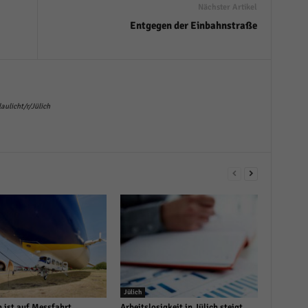
Nächster Artikel
r manuellen Einwilligung mehr.
Entgegen der Einbahnstraße
Cookie-Informationen anzeigen
Datenschutzerklärung
Im
red by Borlabs Cookie
ulicht/r/Jülich
Jülich
n ist auf Messfahrt
Arbeitslosigkeit in Jülich steigt