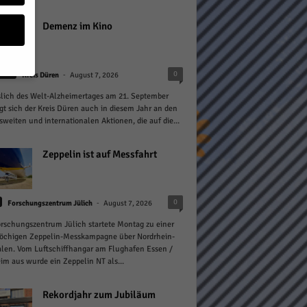
Demenz im Kino
-
0
heit
Kreis Düren
August 7, 2026
lich des Welt-Alzheimertages am 21. September
geben
igt sich der Kreis Düren auch in diesem Jahr an den
weiten und internationalen Aktionen, die auf die...
 ihnen
n), z.
Zeppelin ist auf Messfahrt
-
0
Forschungszentrum Jülich
August 7, 2026
gen
rschungszentrum Jülich startete Montag zu einer
öchigen Zeppelin-Messkampagne über Nordrhein-
len. Vom Luftschiffhangar am Flughafen Essen /
m aus wurde ein Zeppelin NT als...
Zurück
Rekordjahr zum Jubiläum