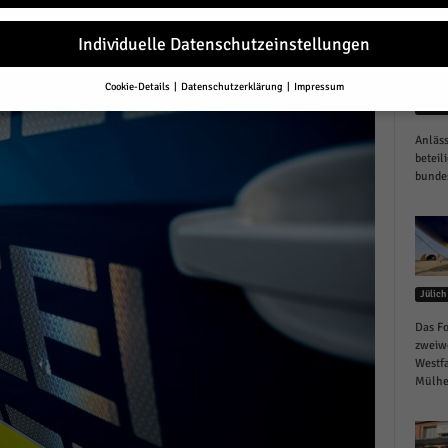
Individuelle Datenschutzeinstellungen
Cookie-Details
Datenschutzerklärung
Impressum
Datenschutzeinstellungen
Gesund
Anläss
Sie unter 16 Jahre alt sind und Ihre Zustimmung zu freiwilligen Diensten 
en, müssen Sie Ihre Erziehungsberechtigten um Erlaubnis bitten.
beteil
bundes
erwenden Cookies und andere Technologien auf unserer Website. Einige von
essenziell, während andere uns helfen, diese Website und Ihre Erfahrung zu
ssern.
Personenbezogene Daten können verarbeitet werden (z. B. IP-Adresse
r personalisierte Anzeigen und Inhalte oder Anzeigen- und Inhaltsmessung.
re Informationen über die Verwendung Ihrer Daten finden Sie in unserer
schutzerklärung
.
Jülich
finden Sie eine Übersicht über alle verwendeten Cookies. Sie können Ihre
lligung zu ganzen Kategorien geben oder sich weitere Informationen anzei
Das Fo
n und so nur bestimmte Cookies auswählen.
zweiw
Westfa
le akzeptieren
Mülhei
eichern und weiter