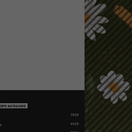
EBTE KATEGORIE
7839
4419
n