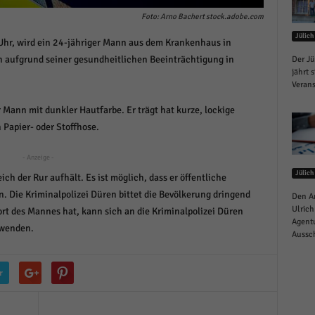
schutzeinstellungen
Foto: Arno Bachert stock.adobe.com
enziell (1)
Jülich
Uhr, wird ein 24-jähriger Mann aus dem Krankenhaus in
zielle Cookies ermöglichen grundlegende Funktionen und sind für die einwandfreie
h aufgrund seiner gesundheitlichen Beeinträchtigung in
ion der Website erforderlich.
Der Jü
jährt 
Cookie-Informationen anzeigen
Verans
istiken (1)
 Mann mit dunkler Hautfarbe. Er trägt hat kurze, lockige
 Papier- oder Stoffhose.
stik Cookies erfassen Informationen anonym. Diese Informationen helfen uns zu verste
nsere Besucher unsere Website nutzen.
- Anzeige -
Cookie-Informationen anzeigen
Jülich
ch der Rur aufhält. Es ist möglich, dass er öffentliche
keting (1)
. Die Kriminalpolizei Düren bittet die Bevölkerung dringend
Den A
Ulrich
t des Mannes hat, kann sich an die Kriminalpolizei Düren
ting-Cookies werden von Drittanbietern oder Publishern verwendet, um personalisie
Agentu
wenden.
ng anzuzeigen. Sie tun dies, indem sie Besucher über Websites hinweg verfolgen.
Aussch
Cookie-Informationen anzeigen
r
erne Medien (6)
te von Videoplattformen und Social-Media-Plattformen werden standardmäßig blocki
Cookies von externen Medien akzeptiert werden, bedarf der Zugriff auf diese Inhalte