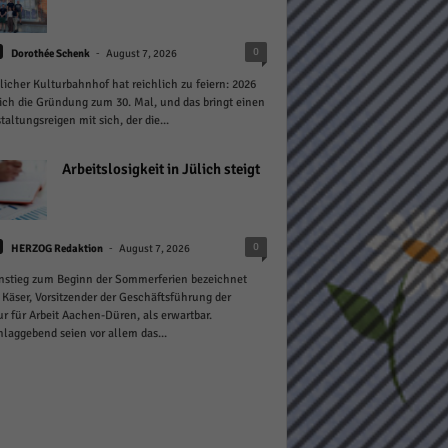
-
0
Dorothée Schenk
August 7, 2026
licher Kulturbahnhof hat reichlich zu feiern: 2026
sich die Gründung zum 30. Mal, und das bringt einen
taltungsreigen mit sich, der die...
Statistiken
Arbeitslosigkeit in Jülich steigt
hen,
-
0
HERZOG Redaktion
August 7, 2026
Marketing
nstieg zum Beginn der Sommerferien bezeichnet
 Käser, Vorsitzender der Geschäftsführung der
rte
r für Arbeit Aachen-Düren, als erwartbar.
laggebend seien vor allem das...
Externe Medien
ert.