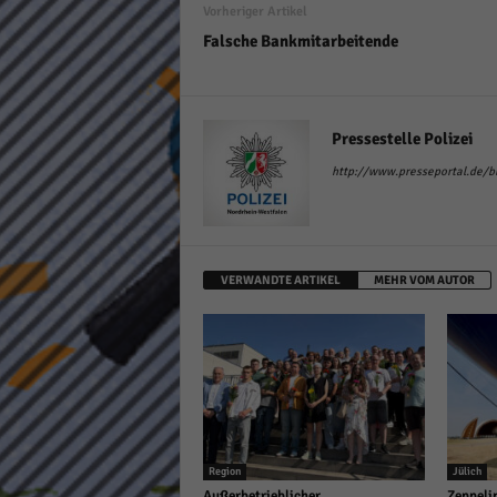
Vorheriger Artikel
keine
Falsche Bankmitarbeitende
powe
Pressestelle Polizei
http://www.presseportal.de/bla
VERWANDTE ARTIKEL
MEHR VOM AUTOR
Region
Jülich
Außerbetrieblicher
Zeppeli