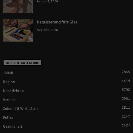
August 8, 2026
Begeisterung fürs Glas
August 8, 2026
BELIEBTE KATEGORIE
7845
Jülich
4419
Region
3798
Nachrichten
2901
Vereine
2811
Zukunft & Wirtschaft
2147
Polizei
1427
Gesundheit