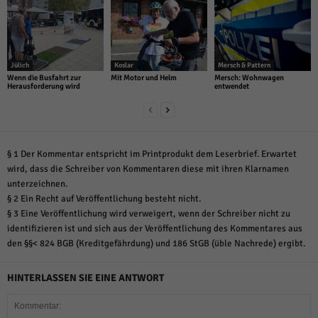
über Websites hinweg verfolgen.
Cookie-Informationen anzeigen
Ext
Externe Medien (6)
Jülich
Koslar
Mersch & Pattern
Inhalte von Videoplattformen und Social-Media-Plattformen werden
Wenn die Busfahrt zur
Mit Motor und Helm
Mersch: Wohnwagen
standardmäßig blockiert. Wenn Cookies von externen Medien akzeptiert
Herausforderung wird
entwendet
werden, bedarf der Zugriff auf diese Inhalte keiner manuellen Einwilligung
mehr.
Cookie-Informationen anzeigen
Datenschutzerklärung
Impressum
powered by Borlabs Cookie
§ 1 Der Kommentar entspricht im Printprodukt dem Leserbrief. Erwartet
wird, dass die Schreiber von Kommentaren diese mit ihren Klarnamen
unterzeichnen.
§ 2 Ein Recht auf Veröffentlichung besteht nicht.
§ 3 Eine Veröffentlichung wird verweigert, wenn der Schreiber nicht zu
identifizieren ist und sich aus der Veröffentlichung des Kommentares aus
den §§< 824 BGB (Kreditgefährdung) und 186 StGB (üble Nachrede) ergibt.
HINTERLASSEN SIE EINE ANTWORT