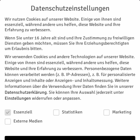
Datenschutzeinstellungen
Wir nutzen Cookies auf unserer Website. Einige von ihnen sind
essenziell, während andere uns helfen, diese Website und Ihre
Erfahrung zu verbessern.
Wenn Sie unter 16 Jahre alt sind und Ihre Zustimmung zu freiwilligen
Start
Polizei
Kontrolle verloren
Diensten geben möchten, müssen Sie Ihre Erziehungsberechtigten
POLIZEI
um Erlaubnis bitten.
Kontrolle verloren
Wir verwenden Cookies und andere Technologien auf unserer Website.
Einige von ihnen sind essenziell, während andere uns helfen, diese
Website und Ihre Erfahrung zu verbessern.
Personenbezogene Daten
Von
Pressestelle Polizei
-
August 20, 2025
82
0
können verarbeitet werden (z. B. IP-Adressen), z. B. für personalisierte
Anzeigen und Inhalte oder Anzeigen- und Inhaltsmessung.
Weitere
Facebook
Twitter
Informationen über die Verwendung Ihrer Daten finden Sie in unserer
Datenschutzerklärung
.
Sie können Ihre Auswahl jederzeit unter
Einstellungen
widerrufen oder anpassen.
Datenschutzeinstellungen
Essenziell
Statistiken
Marketing
Externe Medien