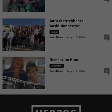
Außerbetrieblicher
Ausbildungsstart
Region
-
0
Kreis Düren
August 7, 2026
Demenz im Kino
Gesundheit
-
0
Kreis Düren
August 7, 2026