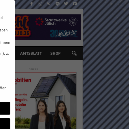
nd
geben
 ihnen
n), z.
INE
AMTSBLATT
SHOP
- Anzeige -
dien