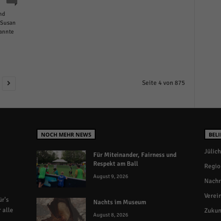
nd
 Susan
kannte
Seite 4 von 875
NOCH MEHR NEWS
BELI
Jülich
Für Miteinander, Fairness und
Respekt am Ball
Regio
August 9, 2026
Nachr
Verei
r's
Nachts im Museum
 alle
Zukun
August 8, 2026