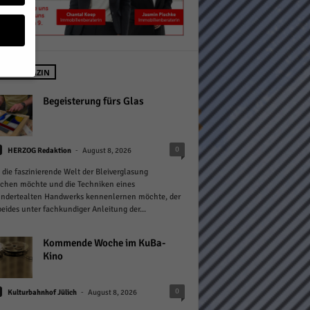
 IM MAGAZIN
geben
Begeisterung fürs Glas
 ihnen
-
0
HERZOG Redaktion
August 8, 2026
n), z.
 die faszinierende Welt der Bleiverglasung
chen möchte und die Techniken eines
undertealten Handwerks kennenlernen möchte, der
eides unter fachkundiger Anleitung der...
gen
Kommende Woche im KuBa-
Kino
Zurück
-
0
Kulturbahnhof Jülich
August 8, 2026