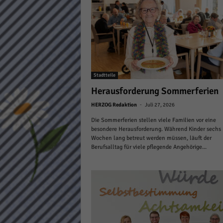
Daten
Ess
Essen
Funkt
Stat
Stadtteile
Herausforderung Sommerferien
Stati
wie u
-
HERZOG Redaktion
Juli 27, 2026
Die Sommerferien stellen viele Familien vor eine
besondere Herausforderung. Während Kinder sechs
Mar
Wochen lang betreut werden müssen, läuft der
Berufsalltag für viele pflegende Angehörige...
Marke
Werbu
Ext
Inhal
Wenn 