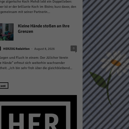
nge algerische Koch Mehdi lebt ein Doppelleben:
er ist er der brillante Koch im Bistro; kurz davor, den
gemeinsam mit seiner Partnerin...
Kleine Hände stoßen an ihre
Grenzen
Statistiken
-
0
HERZOG Redaktion
August 8, 2026
hen,
 Segen und Fluch in einem: Der Jülicher Verein
e Hände“ erfreut sich weiterhin wachsender
theit. „Ich bin sehr froh über die gleichbleibend...
Marketing
cast
rte
Externe Medien
ert.