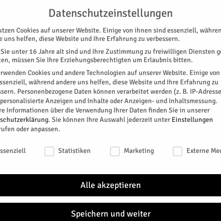
G
UNTERSTÜTZEN
KONTAKT
DATENSCHUTZ
IMPRESSUM
Datenschutzeinstellungen
utzen Cookies auf unserer Website. Einige von ihnen sind essenziell, währe
e uns helfen, diese Website und Ihre Erfahrung zu verbessern.
Sie unter 16 Jahre alt sind und Ihre Zustimmung zu freiwilligen Diensten 
en, müssen Sie Ihre Erziehungsberechtigten um Erlaubnis bitten.
erwenden Cookies und andere Technologien auf unserer Website. Einige von
essenziell, während andere uns helfen, diese Website und Ihre Erfahrung zu
ssern.
Personenbezogene Daten können verarbeitet werden (z. B. IP-Adresse
SPEZIAL
E-PAPER
KINO
GALERIE
TERM
r personalisierte Anzeigen und Inhalte oder Anzeigen- und Inhaltsmessung.
re Informationen über die Verwendung Ihrer Daten finden Sie in unserer
schutzerklärung
.
Sie können Ihre Auswahl jederzeit unter
Einstellungen
rufen oder anpassen.
schutzeinstellungen
ssenziell
Statistiken
Marketing
Externe Me
KOMMENTARE
de
Alle akzeptieren
ammenspiel eines Teams mit Herz für die HERZogstadt, das mit
, Liebe zu Wort und Bild gespeist wird.
Speichern und weiter