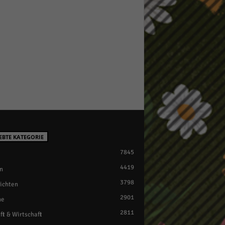
EBTE KATEGORIE
7845
4419
n
3798
ichten
2901
ne
2811
ft & Wirtschaft