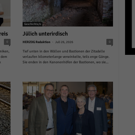
r manuellen Einwilligung mehr.
Cookie-Informationen anzeigen
Datenschutzerklärung
Im
red by Borlabs Cookie
Geschichte/n
reis
Jülich unterirdisch
-
0
0
HERZOG Redaktion
Juli 26, 2026
niken,
Tief unten in den Wällen und Bastionen der Zitadelle
t dem
verlaufen kilometerlange verwinkelte, teils enge Gänge.
k
Sie enden in den Kanonenhöfen der Bastionen, wo sie...