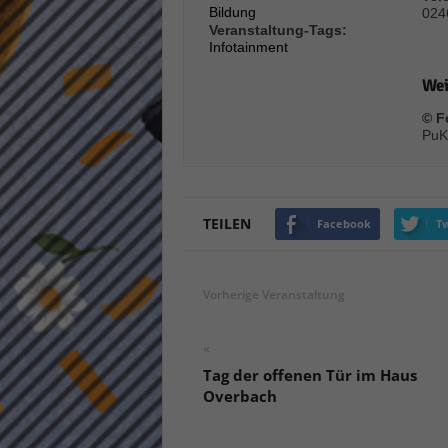
Bildung
024
keine
Veranstaltung-Tags:
Infotainment
powe
Wei
© F
PuK
TEILEN
Facebook
Tw
Vorherige Veranstaltung
«
Tag der offenen Tür im Haus
Overbach