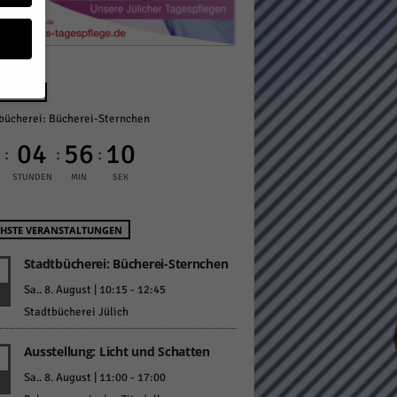
NÄCHST
bücherei: Bücherei-Sternchen
geben
0
04
56
09
:
:
:
 ihnen
STUNDEN
MIN
SEK
n), z.
HSTE VERANSTALTUNGEN
Stadtbücherei: Bücherei-Sternchen
gen
Sa.. 8. August | 10:15
-
12:45
Stadtbücherei Jülich
Ausstellung: Licht und Schatten
Zurück
Sa.. 8. August | 11:00
-
17:00