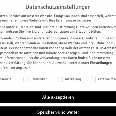
G
UNTERSTÜTZEN
KONTAKT
DATENSCHUTZ
IMPRESSUM
Datenschutzeinstellungen
utzen Cookies auf unserer Website. Einige von ihnen sind essenziell, währe
e uns helfen, diese Website und Ihre Erfahrung zu verbessern.
Sie unter 16 Jahre alt sind und Ihre Zustimmung zu freiwilligen Diensten 
en, müssen Sie Ihre Erziehungsberechtigten um Erlaubnis bitten.
erwenden Cookies und andere Technologien auf unserer Website. Einige von
essenziell, während andere uns helfen, diese Website und Ihre Erfahrung zu
ssern.
Personenbezogene Daten können verarbeitet werden (z. B. IP-Adresse
SPEZIAL
E-PAPER
KINO
GALERIE
TERM
r personalisierte Anzeigen und Inhalte oder Anzeigen- und Inhaltsmessung.
re Informationen über die Verwendung Ihrer Daten finden Sie in unserer
schutzerklärung
.
Sie können Ihre Auswahl jederzeit unter
Einstellungen
rufen oder anpassen.
schutzeinstellungen
ssenziell
Statistiken
Marketing
Externe Me
den.
Alle akzeptieren
 Asyl Jülich e.V.
Speichern und weiter
itter