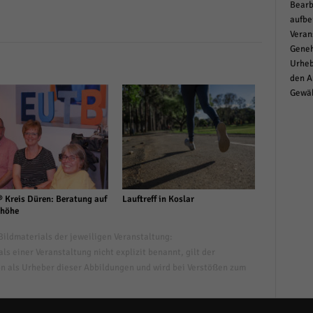
Bearb
aufbe
Veran
Geneh
Urheb
den A
Gewäh
 Kreis Düren: Beratung auf
Lauftreff in Koslar
höhe
ildmaterials der jeweiligen Veranstaltung:
s einer Veranstaltung nicht explizit benannt, gilt der
n als Urheber dieser Abbildungen und wird bei Verstößen zum