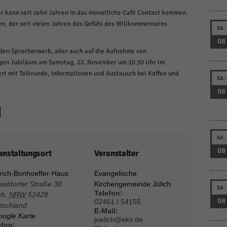
schutzeinstellungen
er kann seit zehn Jahren in das monatliche Café Contact kommen.
enziell (1)
n, der seit vielen Jahren das Gefühl des Willkommenseins
SA.
zielle Cookies ermöglichen grundlegende Funktionen und sind für die einwandfreie
08
ion der Website erforderlich.
 den Spracherwerb, aber auch auf die Aufnahme von
Cookie-Informationen anzeigen
igen Jubiläum am Samstag, 22. November um 10.30 Uhr im
rt mit Talkrunde, Informationen und Austausch bei Kaffee und
istiken (1)
SA.
08
stik Cookies erfassen Informationen anonym. Diese Informationen helfen uns zu verste
nsere Besucher unsere Website nutzen.
Cookie-Informationen anzeigen
keting (1)
SA.
08
anstaltungsort
Veranstalter
ting-Cookies werden von Drittanbietern oder Publishern verwendet, um personalisie
ng anzuzeigen. Sie tun dies, indem sie Besucher über Websites hinweg verfolgen.
trich-Bonhoeffer-Haus
Evangelische
Cookie-Informationen anzeigen
seldorfer Straße 30
Kirchengemeinde Jülich
SA.
Telefon:
ch
,
NRW
52428
erne Medien (6)
08
02461 / 54155
tschland
E-Mail:
oogle Karte
te von Videoplattformen und Social-Media-Plattformen werden standardmäßig blocki
juelich@ekir.de
efon:
Cookies von externen Medien akzeptiert werden, bedarf der Zugriff auf diese Inhalte