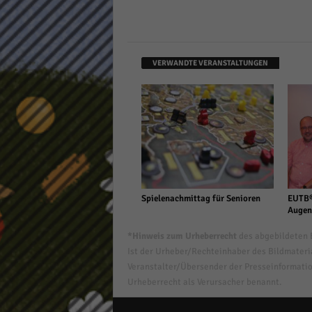
VERWANDTE VERANSTALTUNGEN
Spielenachmittag für Senioren
EUTB®
Augen
*Hinweis zum Urheberrecht
des abgebildeten B
Ist der Urheber/Rechteinhaber des Bildmaterial
Veranstalter/Übersender der Presseinformatio
Urheberrecht als Verursacher benannt.