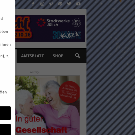
nd
geben
 ihnen
n), z.
INE
AMTSBLATT
SHOP
- Anzeige -
dien