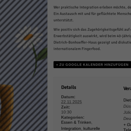
Daten
Wer praktische Integration erleben möchte, d
Ess
Ein Austausch mit und für geflüchtete Mensche
Essen
unterstützt.
Funkt
Wie positiv sich das Zugehörigkeitsgefühl auf
Erwerbstätigkeit auswirkt, wird beim 40-jähr
Dietrich-Bonhoeffer-Haus gezeigt und diskutie
Stat
internationalem Fingerfood.
Stati
wie u
+ ZU GOOGLE KALENDER HINZUFÜGEN
Mar
Details
Ver
Marke
Werbu
Datum:
Die
22.11.2025
Düs
Zeit:
10:30
Jüli
Ext
Kategorien:
Deu
Essen & Trinken
,
+ G
Inhal
Integration
,
kulturelle
Tel
Wenn 