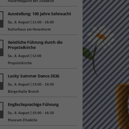
Pulvermagazin der Zitadelle
Ausstellung: 100 Jahre Sehnsucht
Sa.. 8. August | 11:00
-
16:00
Kulturhaus am Hexenturm
Geistliche Führung durch die
Statistiken
Propsteikirche
hen,
Sa.. 8. August | 12:00
Propsteikirche
Lucky Summer Dance 2026
Marketing
Sa.. 8. August | 13:00
-
19:30
rte
Bürgerhalle Broich
Englischsprachige Führung
Externe Medien
Sa.. 8. August | 15:00
-
16:30
Museum Zitadelle
ert.