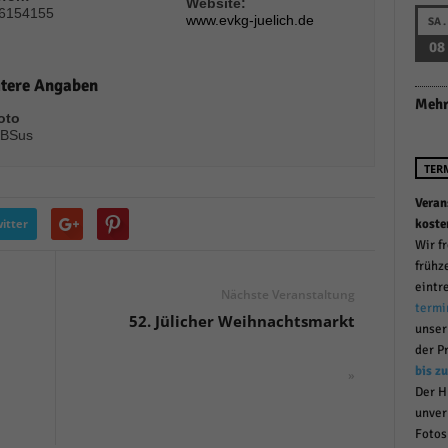
Website:
6154155
r manuellen Einwilligung mehr.
www.evkg-juelich.de
SA.
Cookie-Informationen anzeigen
08
Datenschutzerklärung
Im
red by Borlabs Cookie
tere Angaben
Mehr
oto
BSus
TER
Veran
itter
koste
Wir f
frühz
eintr
Nächste Veranstaltung
termi
52. Jülicher Weihnachtsmarkt
unse
der P
bis z
»
Der H
unver
Fotos