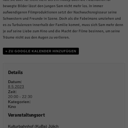
weitere Informationen anzeigen lassen und so nur bestimmte Cookies
auswählen.
bewegte Bilder lässt den jungen Sam nicht mehr los. In immer
aufwendigeren Filmproduktionen setzt der Nachwuchsregisseur seine
Alle akzeptieren
Speichern und weiter
Schwestern und Freunde in Szene. Doch als die Fabelmans umziehen und
es zu Turbulenzen innerhalb der Familie kommt, muss sich Sam mehr denn
Zurück
je auf seine Liebe zum Kino und die Macht der Filme besinnen, um seine
Datenschutzeinstellungen
Träume nicht aus den Augen zu verlieren.
Essenziell (1)
Essenzielle Cookies ermöglichen grundlegende Funktionen und sind für die
+ ZU GOOGLE KALENDER HINZUFÜGEN
einwandfreie Funktion der Website erforderlich.
Cookie-Informationen anzeigen
Details
Sta
Statistiken (1)
Datum:
Statistik Cookies erfassen Informationen anonym. Diese Informationen helfen
8.5.2023
uns zu verstehen, wie unsere Besucher unsere Website nutzen.
Zeit:
20:00 - 22:30
Cookie-Informationen anzeigen
Kategorien:
Kino
Mar
Marketing (1)
Veranstaltungsort
Marketing-Cookies werden von Drittanbietern oder Publishern verwendet,
um personalisierte Werbung anzuzeigen. Sie tun dies, indem sie Besucher
Kulturbahnhof (KuBa) Jülich