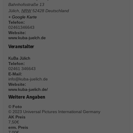
über Websites hinweg verfolgen.
Bahnhofsstraße 13
Cookie-Informationen anzeigen
Jülich
,
NRW
52428
Deutschland
+ Google Karte
Ext
Externe Medien (6)
Telefon:
02461346643
Inhalte von Videoplattformen und Social-Media-Plattformen werden
Website:
standardmäßig blockiert. Wenn Cookies von externen Medien akzeptiert
www.kuba-juelch.de
werden, bedarf der Zugriff auf diese Inhalte keiner manuellen Einwilligung
Veranstalter
mehr.
Cookie-Informationen anzeigen
KuBa Jülich
Telefon:
Datenschutzerklärung
Impressum
powered by Borlabs Cookie
02461 346643
E-Mail:
info@kuba-juelich.de
Website:
www.kuba-juelich.de/
Weitere Angaben
© Foto
© 2023 Universal Pictures International Germany
AK Preis
7,50€
erm. Preis
7,00€