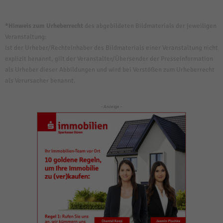
*Hinweis zum Urheberrecht
des abgebildeten Bildmaterials der jeweiligen
Veranstaltung:
Ist der Urheber/Rechteinhaber des Bildmaterials einer Veranstaltung nicht
explizit benannt, gilt der Veranstalter/Übersender der Presseinformation
als Urheber dieser Abbildungen und wird bei Verstößen zum Urheberrecht
als Verursacher benannt.
- Anzeige -