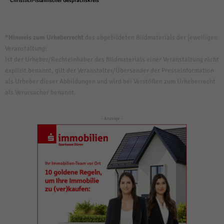
Christlich-islamischer Gesprächskreis
*Hinweis zum Urheberrecht
des abgebildeten Bildmaterials der jeweiligen
Veranstaltung:
Ist der Urheber/Rechteinhaber des Bildmaterials einer Veranstaltung nicht
explizit benannt, gilt der Veranstalter/Übersender der Presseinformation
als Urheber dieser Abbildungen und wird bei Verstößen zum Urheberrecht
als Verursacher benannt.
- Anzeige -