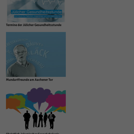
Termine der Jülicher Gesundheitsstunde
Mundartfreunde am Aachener Tor