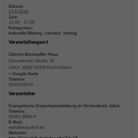
weitere Informationen anzeigen lassen und so nur bestimmte Cookies
auswählen.
Datum:
13.6.2018
Zeit:
Alle akzeptieren
Speichern und weiter
15:00 - 17:00
Kategorien:
Zurück
kulturelle Bildung
,
Literatur
,
Vortrag
Datenschutzeinstellungen
Veranstaltungsort
Essenziell (1)
Essenzielle Cookies ermöglichen grundlegende Funktionen und sind für die
Dietrich-Bonhoeffer-Haus
einwandfreie Funktion der Website erforderlich.
Düsseldorfer Straße 30
Jülich
,
NRW
52428
Deutschland
Cookie-Informationen anzeigen
+ Google Karte
Sta
Statistiken (1)
Telefon:
0246154155
Statistik Cookies erfassen Informationen anonym. Diese Informationen helfen
Veranstalter
uns zu verstehen, wie unsere Besucher unsere Website nutzen.
Cookie-Informationen anzeigen
Evangelische Erwachsenenbildung im Kirchenkreis Jülich
Telefon:
Mar
Marketing (1)
02461 9966-0
E-Mail:
eeb@kkrjuelich.de
Marketing-Cookies werden von Drittanbietern oder Publishern verwendet,
Website:
um personalisierte Werbung anzuzeigen. Sie tun dies, indem sie Besucher