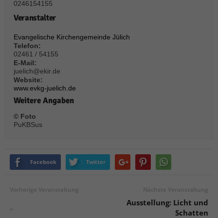
über Websites hinweg verfolgen.
0246154155
Cookie-Informationen anzeigen
Veranstalter
Ext
Externe Medien (6)
Evangelische Kirchengemeinde Jülich
Telefon:
Inhalte von Videoplattformen und Social-Media-Plattformen werden
02461 / 54155
standardmäßig blockiert. Wenn Cookies von externen Medien akzeptiert
E-Mail:
werden, bedarf der Zugriff auf diese Inhalte keiner manuellen Einwilligung
juelich@ekir.de
mehr.
Website:
www.evkg-juelich.de
Cookie-Informationen anzeigen
Weitere Angaben
Datenschutzerklärung
Impressum
powered by Borlabs Cookie
© Foto
PuKBSus
Facebook
Twitter
Vorherige Veranstaltung
Nächste Veranstaltung
Ausstellung: Licht und
«
Schatten