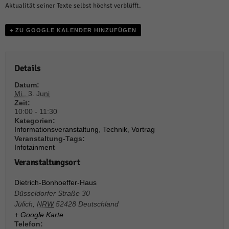
weitere Informationen anzeigen lassen und so nur bestimmte Cookies
Aktualität seiner Texte selbst höchst verblüfft.
auswählen.
Alle akzeptieren
Speichern und weiter
+ ZU GOOGLE KALENDER HINZUFÜGEN
Zurück
Datenschutzeinstellungen
Details
Essenziell (1)
Datum:
Essenzielle Cookies ermöglichen grundlegende Funktionen und sind für die
Mi.. 3. Juni
einwandfreie Funktion der Website erforderlich.
Zeit:
10:00 - 11:30
Cookie-Informationen anzeigen
Kategorien:
Informationsveranstaltung
,
Technik
,
Vortrag
Sta
Statistiken (1)
Veranstaltung-Tags:
Infotainment
Statistik Cookies erfassen Informationen anonym. Diese Informationen helfen
uns zu verstehen, wie unsere Besucher unsere Website nutzen.
Veranstaltungsort
Cookie-Informationen anzeigen
Dietrich-Bonhoeffer-Haus
Mar
Marketing (1)
Düsseldorfer Straße 30
Jülich
,
NRW
52428
Deutschland
Marketing-Cookies werden von Drittanbietern oder Publishern verwendet,
+ Google Karte
um personalisierte Werbung anzuzeigen. Sie tun dies, indem sie Besucher
Telefon: