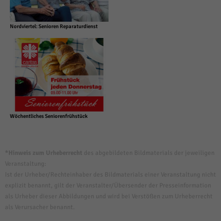
Nordviertel: Senioren Reparaturdienst
Wöchentliches Seniorenfrühstück
*Hinweis zum Urheberrecht
des abgebildeten Bildmaterials der jeweiligen
Veranstaltung:
Ist der Urheber/Rechteinhaber des Bildmaterials einer Veranstaltung nicht
explizit benannt, gilt der Veranstalter/Übersender der Presseinformation
als Urheber dieser Abbildungen und wird bei Verstößen zum Urheberrecht
als Verursacher benannt.