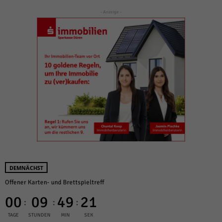
- Anzeige -
DEMNÄCHST
Offener Karten- und Brettspieltreff
00
09
49
20
:
:
:
TAGE
STUNDEN
MIN
SEK