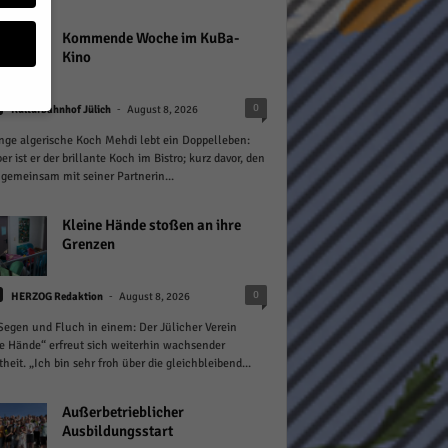
Kommende Woche im KuBa-
Kino
-
0
Kulturbahnhof Jülich
August 8, 2026
nge algerische Koch Mehdi lebt ein Doppelleben:
geben
er ist er der brillante Koch im Bistro; kurz davor, den
gemeinsam mit seiner Partnerin...
 ihnen
n), z.
Kleine Hände stoßen an ihre
Grenzen
-
0
HERZOG Redaktion
August 8, 2026
gen
 Segen und Fluch in einem: Der Jülicher Verein
e Hände“ erfreut sich weiterhin wachsender
theit. „Ich bin sehr froh über die gleichbleibend...
Zurück
Außerbetrieblicher
Ausbildungsstart