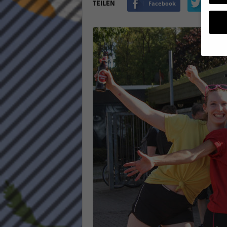
TEILEN
Facebook
Twitte
a
g
a
z
i
n
Wenn 
möcht
Wir v
sind 
verbe
B. fü
Weite
Daten
Hier 
Einwi
lasse
Al
Sp