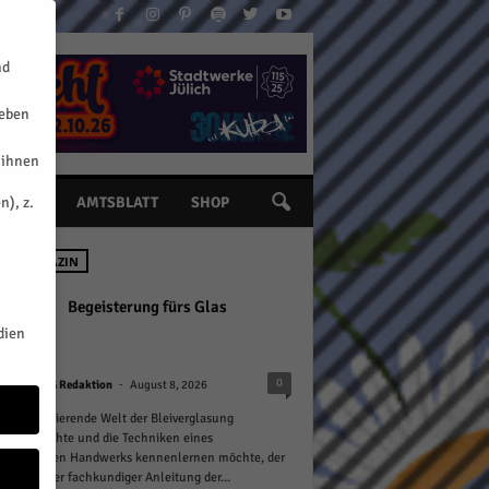
nd
geben
 ihnen
n), z.
INE
AMTSBLATT
SHOP
 IM MAGAZIN
Begeisterung fürs Glas
dien
-
0
HERZOG Redaktion
August 8, 2026
 die faszinierende Welt der Bleiverglasung
chen möchte und die Techniken eines
undertealten Handwerks kennenlernen möchte, der
eides unter fachkundiger Anleitung der...