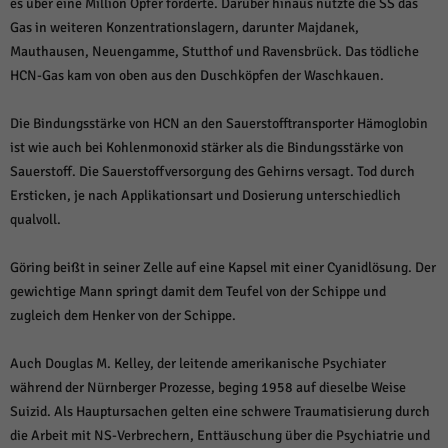
es über eine Million Opfer forderte. Darüber hinaus nutzte die SS das
Gas in weiteren Konzentrationslagern, darunter Majdanek,
Mauthausen, Neuengamme, Stutthof und Ravensbrück. Das tödliche
HCN-Gas kam von oben aus den Duschköpfen der Waschkauen.
Die Bindungsstärke von HCN an den Sauerstofftransporter Hämoglobin
ist wie auch bei Kohlenmonoxid stärker als die Bindungsstärke von
Sauerstoff. Die Sauerstoffversorgung des Gehirns versagt. Tod durch
Ersticken, je nach Applikationsart und Dosierung unterschiedlich
qualvoll.
Göring beißt in seiner Zelle auf eine Kapsel mit einer Cyanidlösung. Der
gewichtige Mann springt damit dem Teufel von der Schippe und
zugleich dem Henker von der Schippe.
Auch Douglas M. Kelley, der leitende amerikanische Psychiater
während der Nürnberger Prozesse, beging 1958 auf dieselbe Weise
Suizid. Als Hauptursachen gelten eine schwere Traumatisierung durch
die Arbeit mit NS-Verbrechern, Enttäuschung über die Psychiatrie und