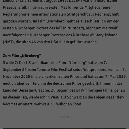
Londoner Charta vom 8. August 1945. Das IMT war ein historischer
über Websites hinweg verfolgen.
Präzedenzfall, in dem zum ersten Mal führende Mitglieder einer
Cookie-Informationen anzeigen
Regierung vor einem internationalen Strafgericht zur Rechenschaft
Ext
Externe Medien (6)
gezogen wurden. Im Film „Nürnberg“ geht es ausschließlich um den
ersten Nürnberger Prozess des IMT in Nürnberg, nicht um die zwölf
Inhalte von Videoplattformen und Social-Media-Plattformen werden
nachfolgenden Nürnberger Prozesse des Nürnberg Military Tribunal
standardmäßig blockiert. Wenn Cookies von externen Medien akzeptiert
werden, bedarf der Zugriff auf diese Inhalte keiner manuellen Einwilligung
(NMT), die ab 1946 von den USA allein geführt wurden.
mehr.
Cookie-Informationen anzeigen
Zum Film „Nürnberg“
Datenschutzerklärung
Impressum
powered by Borlabs Cookie
3 x die 7: Der US-amerikanische Film „Nürnberg“ hatte am 7.
September 25 beim Toronto Film Festival seine Weltpremiere, kam am 7.
November 2025 in die amerikanischen Kinos und hat es am 7. Mai 2026
endlich über den Teich in die deutschen Kinos geschafft, hinein in das
Land der Desaster-Ursache. Zu Beginn des 148-minütigen Films, genau
an diesem Tag, werde ich in Weiß auf Schwarz an die Folgen des Hitler-
Regimes erinnert: weltweit 70 Millionen Tote!
- Anzeige -