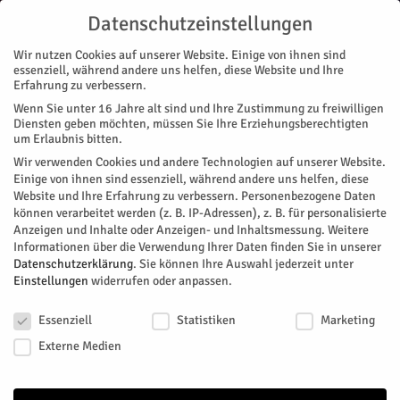
Datenschutzeinstellungen
Wir nutzen Cookies auf unserer Website. Einige von ihnen sind
essenziell, während andere uns helfen, diese Website und Ihre
Erfahrung zu verbessern.
Wenn Sie unter 16 Jahre alt sind und Ihre Zustimmung zu freiwilligen
Start
Magazin
Dreiklang des Todes: „Nürnberg“
Diensten geben möchten, müssen Sie Ihre Erziehungsberechtigten
MAGAZIN
um Erlaubnis bitten.
Dreiklang des Todes: „Nürnberg“
Wir verwenden Cookies und andere Technologien auf unserer Website.
Einige von ihnen sind essenziell, während andere uns helfen, diese
Website und Ihre Erfahrung zu verbessern.
Personenbezogene Daten
Von
Peer Kling
-
Juni 1, 2026
96
0
können verarbeitet werden (z. B. IP-Adressen), z. B. für personalisierte
Anzeigen und Inhalte oder Anzeigen- und Inhaltsmessung.
Weitere
Facebook
Twitter
Informationen über die Verwendung Ihrer Daten finden Sie in unserer
Datenschutzerklärung
.
Sie können Ihre Auswahl jederzeit unter
Einstellungen
widerrufen oder anpassen.
Datenschutzeinstellungen
Essenziell
Statistiken
Marketing
Externe Medien