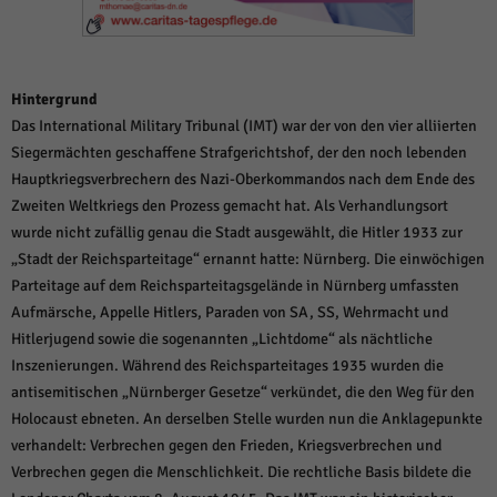
weitere Informationen anzeigen lassen und so nur bestimmte Cookies
auswählen.
Alle akzeptieren
Speichern und weiter
Hintergrund
Zurück
Das International Military Tribunal (IMT) war der von den vier alliierten
Datenschutzeinstellungen
Siegermächten geschaffene Strafgerichtshof, der den noch lebenden
Essenziell (1)
Hauptkriegsverbrechern des Nazi-Oberkommandos nach dem Ende des
Essenzielle Cookies ermöglichen grundlegende Funktionen und sind für die
Zweiten Weltkriegs den Prozess gemacht hat. Als Verhandlungsort
einwandfreie Funktion der Website erforderlich.
wurde nicht zufällig genau die Stadt ausgewählt, die Hitler 1933 zur
Cookie-Informationen anzeigen
„Stadt der Reichsparteitage“ ernannt hatte: Nürnberg. Die einwöchigen
Sta
Statistiken (1)
Parteitage auf dem Reichsparteitagsgelände in Nürnberg umfassten
Aufmärsche, Appelle Hitlers, Paraden von SA, SS, Wehrmacht und
Statistik Cookies erfassen Informationen anonym. Diese Informationen helfen
Hitlerjugend sowie die sogenannten „Lichtdome“ als nächtliche
uns zu verstehen, wie unsere Besucher unsere Website nutzen.
Inszenierungen. Während des Reichsparteitages 1935 wurden die
Cookie-Informationen anzeigen
antisemitischen „Nürnberger Gesetze“ verkündet, die den Weg für den
Mar
Holocaust ebneten. An derselben Stelle wurden nun die Anklagepunkte
Marketing (1)
verhandelt: Verbrechen gegen den Frieden, Kriegsverbrechen und
Marketing-Cookies werden von Drittanbietern oder Publishern verwendet,
Verbrechen gegen die Menschlichkeit. Die rechtliche Basis bildete die
um personalisierte Werbung anzuzeigen. Sie tun dies, indem sie Besucher