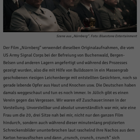
Szene aus „Nürnberg“. Foto: Bluestone Entertainment
Der Film „Nürnberg“ verwendet dieselben Originalaufnahmen, die vom
US Army Signal Corps bei der Befreiung von Buchenwald, Bergen-
Belsen und anderen Lagern angefertigt und während des Prozesses
gezeigt wurden, also die mit Hilfe von Bulldozern in ein Massengrab
geschobenen riesigen Leichenberge mit entstellten Gesichtern, noch so
gerade lebende Opfer aus Haut und Knochen usw. Die Deutschen haben
damals weggeschaut und tun es noch immer. In Jülich gibt es einen
Verein gegen das Vergessen. Wir waren elf Zuschauer:innen in der
Vorstellung. Unvorstellbar und absolut unverständlich war mir, wie eine
Frau um die 20, drei Sitze nah bei mir, nicht nur den ganzen Film
hindurch, sondern auch während dieser minutenlang projizierten
Schreckensbilder ununterbrochen laut raschelnd ihre Nachos aus dem
Karton herausfischen und dann „crunch, crunch, crunch“ sich