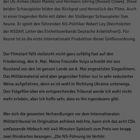
der US-Armee (Rami Malek) und Hermann Göring (Russell Crowe). Diese
beiden Schauspieler bilden das Rückgrat und Herzstück des Films. Auch
in einer tragenden Rolle mit dabei: der Stolberger Schauspieler Tom
Keune. Er spielt den führenden NS-Politiker Robert Ley (Reichsleiter
der NSDAP, Leiter des Einheitsverbands Deutsche Arbeitsfront). Für
Keune ist es die erste internationale Produktion dieser Größenordnung.
Der Filmstart fällt vielleicht nicht ganz zufällig fast auf den
Friedenstag, den 9. Mai. Meine Freundin Yulya schreibt mir aus
Russland von den im ganzen Lande am 8. Mai angesetzten Siegesfeiern.
Das Militärmaterial wird aber gegenüber früher nur in sehr reduzierter
Weise aufgefahren, denn es ist wohl in Richtung Ukraine unterwegs.
Den Folgefilm über ein entsprechendes Tribunal werde ich wohl nicht
mehr erleben, aber ich hoffe sehr, dass es ihn irgendwann gibt.
Wer sich die gesamten Verhandlungen vor dem Internationalen
Militärtribunal im Originalton anhören möchte, kann sich das acht CDs
umfassende Hörbuch mit 440 Minuten Spielzeit zum Preis von knapp
zwei Kinokarten besorgen: „Die NS-Führung im Verhör: