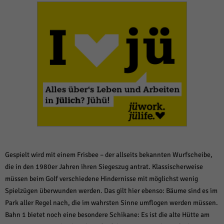
weitere Informationen anzeigen lassen und so nur bestimmte Cookies
auswählen.
Alle akzeptieren
Speichern und weiter
Zurück
Datenschutzeinstellungen
Essenziell (1)
Essenzielle Cookies ermöglichen grundlegende Funktionen und sind für die
einwandfreie Funktion der Website erforderlich.
Cookie-Informationen anzeigen
Sta
Statistiken (1)
Statistik Cookies erfassen Informationen anonym. Diese Informationen helfen
Gespielt wird mit einem Frisbee – der allseits bekannten Wurfscheibe,
uns zu verstehen, wie unsere Besucher unsere Website nutzen.
die in den 1980er Jahren ihren Siegeszug antrat. Klassischerweise
Cookie-Informationen anzeigen
müssen beim Golf verschiedene Hindernisse mit möglichst wenig
Mar
Marketing (1)
Spielzügen überwunden werden. Das gilt hier ebenso: Bäume sind es im
Park aller Regel nach, die im wahrsten Sinne umflogen werden müssen.
Marketing-Cookies werden von Drittanbietern oder Publishern verwendet,
Bahn 1 bietet noch eine besondere Schikane: Es ist die alte Hütte am
um personalisierte Werbung anzuzeigen. Sie tun dies, indem sie Besucher