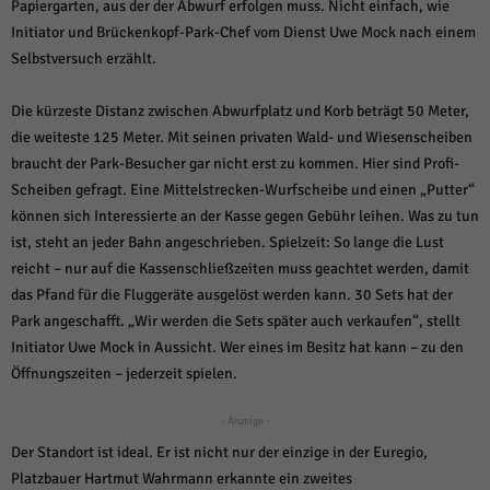
über Websites hinweg verfolgen.
Papiergarten, aus der der Abwurf erfolgen muss. Nicht einfach, wie
Initiator und Brückenkopf-Park-Chef vom Dienst Uwe Mock nach einem
Cookie-Informationen anzeigen
Selbstversuch erzählt.
Ext
Externe Medien (6)
Die kürzeste Distanz zwischen Abwurfplatz und Korb beträgt 50 Meter,
Inhalte von Videoplattformen und Social-Media-Plattformen werden
standardmäßig blockiert. Wenn Cookies von externen Medien akzeptiert
die weiteste 125 Meter. Mit seinen privaten Wald- und Wiesenscheiben
werden, bedarf der Zugriff auf diese Inhalte keiner manuellen Einwilligung
braucht der Park-Besucher gar nicht erst zu kommen. Hier sind Profi-
mehr.
Scheiben gefragt. Eine Mittelstrecken-Wurfscheibe und einen „Putter“
Cookie-Informationen anzeigen
können sich Interessierte an der Kasse gegen Gebühr leihen. Was zu tun
Datenschutzerklärung
Impressum
powered by Borlabs Cookie
ist, steht an jeder Bahn angeschrieben. Spielzeit: So lange die Lust
reicht – nur auf die Kassenschließzeiten muss geachtet werden, damit
das Pfand für die Fluggeräte ausgelöst werden kann. 30 Sets hat der
Park angeschafft. „Wir werden die Sets später auch verkaufen“, stellt
Initiator Uwe Mock in Aussicht. Wer eines im Besitz hat kann – zu den
Öffnungszeiten – jederzeit spielen.
- Anzeige -
Der Standort ist ideal. Er ist nicht nur der einzige in der Euregio,
Platzbauer Hartmut Wahrmann erkannte ein zweites