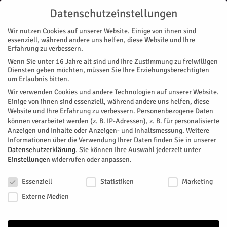
Datenschutzeinstellungen
Wir nutzen Cookies auf unserer Website. Einige von ihnen sind
essenziell, während andere uns helfen, diese Website und Ihre
Erfahrung zu verbessern.
Wenn Sie unter 16 Jahre alt sind und Ihre Zustimmung zu freiwilligen
Start
Magazin
Geschichte/n
#2021JLID
Diensten geben möchten, müssen Sie Ihre Erziehungsberechtigten
MAGAZIN
GESCHICHTE/N
STADTTEILE
JÜLICH
NACHRICHTEN
REGION
um Erlaubnis bitten.
VEREINE
Wir verwenden Cookies und andere Technologien auf unserer Website.
#2021JLID
Einige von ihnen sind essenziell, während andere uns helfen, diese
Website und Ihre Erfahrung zu verbessern.
Personenbezogene Daten
können verarbeitet werden (z. B. IP-Adressen), z. B. für personalisierte
In den „neuen“ preußischen Städten Jülich und Opladen
Anzeigen und Inhalte oder Anzeigen- und Inhaltsmessung.
Weitere
entwickelten sich im 19. Jahrhundert prosperierende jüdische
Informationen über die Verwendung Ihrer Daten finden Sie in unserer
Gemeinden. Sie prägten die städtische Entwicklung mit und
Datenschutzerklärung
.
Sie können Ihre Auswahl jederzeit unter
fanden durch den Holocaust ihr grausames Ende.
Einstellungen
widerrufen oder anpassen.
Datenschutzeinstellungen
Von
Guido von Büren
-
März 16, 2021
163
0
Essenziell
Statistiken
Marketing
Externe Medien
Facebook
Twitter