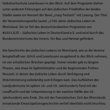
weitere Informationen anzeigen lassen und so nur bestimmte Cookies
Volkshochschule Leverkusen in den Blick. Auf dem Programm stehen
auswählen.
unter anderem Führungen auf den jüdischen Friedhöfen der beiden
Städte sowie ein Konzert der Band „crazy freilach“ mit Lesung. Der Titel
Alle akzeptieren
Speichern und weiter
der Veranstaltungsreihe lautet „1700 Jahre Jüdisches Leben im
Zurück
Rheinland. Sie ist Teil des deutschlandweiten Programms von
Datenschutzeinstellungen
#2021JLID – Jüdisches Leben in Deutschland e.V. und wird durch das
Essenziell (1)
Bundesministeriums des Innern, für Bau und Heimat gefördert.
Essenzielle Cookies ermöglichen grundlegende Funktionen und sind für die
einwandfreie Funktion der Website erforderlich.
Die Geschichte des jüdischen Lebens im Rheinland, wie es die Vereine
Cookie-Informationen anzeigen
beispielhaft von Jülich und Leverkusen ausgehend in den Blick nehmen,
ist von erheblichen Brüchen geprägt. Immer wieder gab es längere
Sta
Statistiken (1)
Phasen, wie etwa im Spätmittelalter und der beginnenden Frühen
Statistik Cookies erfassen Informationen anonym. Diese Informationen helfen
Neuzeit, in denen das jüdische Leben durch Verfolgung und
uns zu verstehen, wie unsere Besucher unsere Website nutzen.
Diskriminierung vollständig zum Erliegen kam. Das Aufblühen des
Cookie-Informationen anzeigen
Landjudentums im späten 18. und 19. Jahrhunderts fand mit der
Landflucht und der Urbanisierung in der zweiten Hälfte des 19.
Mar
Marketing (1)
Jahrhunderts sein Ende. Die mit der französischen Zeit des Rheinlands
Marketing-Cookies werden von Drittanbietern oder Publishern verwendet,
einsetzende Emanzipationsgeschichte verlief ebenfalls nicht bruchlos.
um personalisierte Werbung anzuzeigen. Sie tun dies, indem sie Besucher