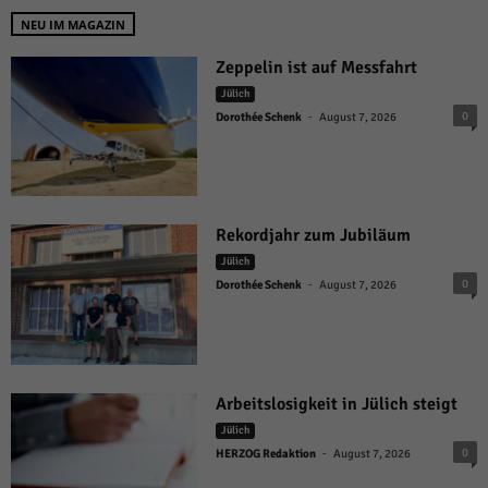
NEU IM MAGAZIN
Zeppelin ist auf Messfahrt
Jülich
-
0
Dorothée Schenk
August 7, 2026
Rekordjahr zum Jubiläum
Jülich
-
0
Dorothée Schenk
August 7, 2026
Arbeitslosigkeit in Jülich steigt
Jülich
-
0
HERZOG Redaktion
August 7, 2026