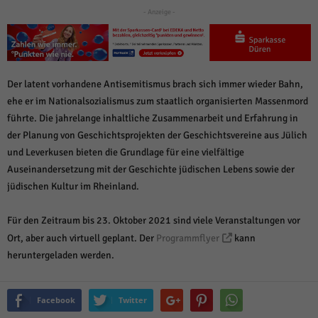
über Websites hinweg verfolgen.
- Anzeige -
Cookie-Informationen anzeigen
Ext
Externe Medien (6)
Inhalte von Videoplattformen und Social-Media-Plattformen werden
Der latent vorhandene Antisemitismus brach sich immer wieder Bahn,
standardmäßig blockiert. Wenn Cookies von externen Medien akzeptiert
werden, bedarf der Zugriff auf diese Inhalte keiner manuellen Einwilligung
ehe er im Nationalsozialismus zum staatlich organisierten Massenmord
mehr.
führte. Die jahrelange inhaltliche Zusammenarbeit und Erfahrung in
Cookie-Informationen anzeigen
der Planung von Geschichtsprojekten der Geschichtsvereine aus Jülich
und Leverkusen bieten die Grundlage für eine vielfältige
Datenschutzerklärung
Impressum
powered by Borlabs Cookie
Auseinandersetzung mit der Geschichte jüdischen Lebens sowie der
jüdischen Kultur im Rheinland.
Für den Zeitraum bis 23. Oktober 2021 sind viele Veranstaltungen vor
Ort, aber auch virtuell geplant. Der
Programmflyer
kann
heruntergeladen werden.
Facebook
Twitter