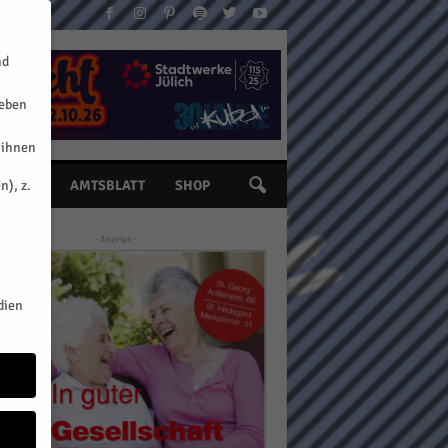
nd
geben
 ihnen
n), z.
INE
AMTSBLATT
SHOP
- Anzeige -
dien