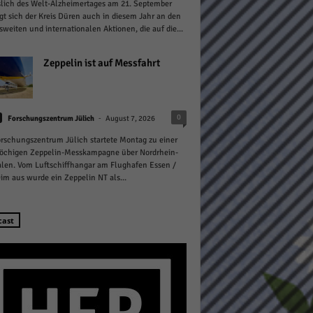
lich des Welt-Alzheimertages am 21. September
igt sich der Kreis Düren auch in diesem Jahr an den
weiten und internationalen Aktionen, die auf die...
Zeppelin ist auf Messfahrt
Statistiken
-
0
Forschungszentrum Jülich
August 7, 2026
hen,
rschungszentrum Jülich startete Montag zu einer
öchigen Zeppelin-Messkampagne über Nordrhein-
len. Vom Luftschiffhangar am Flughafen Essen /
m aus wurde ein Zeppelin NT als...
Marketing
rte
cast
Externe Medien
ert.