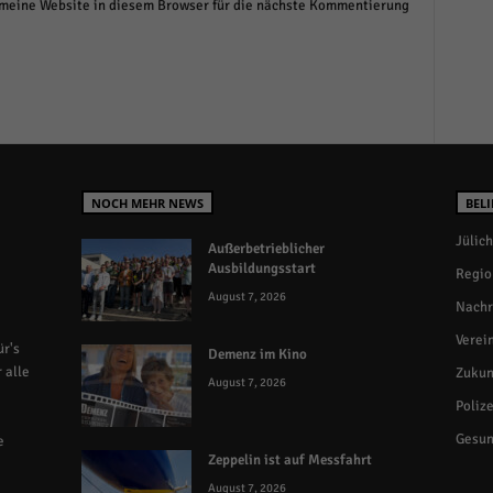
eine Website in diesem Browser für die nächste Kommentierung
NOCH MEHR NEWS
BELI
Jülich
Außerbetrieblicher
Ausbildungsstart
Regio
August 7, 2026
Nachr
Verei
r's
Demenz im Kino
 alle
Zukun
August 7, 2026
Polize
Gesun
e
Zeppelin ist auf Messfahrt
August 7, 2026