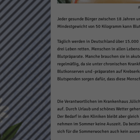
Daten
B
Ess
Jeder gesunde Bürger zwischen 18 Jahren und
Essen
Mindestgewicht von 50 Kilogramm kann Blu
Funkt
Täglich werden in Deutschland über 15.000 
Stat
drei Leben retten. Menschen in allen Leben
Blutpräparate. Manche brauchen sie in akute
Stati
regelmäßig, da sie unter chronischen Krankh
wie u
Blutkonserven und -präparaten auf Krebse
Blutspenden sorgen dafür, dass diese Mens
Mar
Marke
Die Verantwortlichen im Krankenhaus Jülich r
Werbu
auf. Durch Urlaub und schönes Wetter gehe
Der Bedarf in den Kliniken bleibt aber glei
Ext
nehmen im Sommer keine Auszeit. Da bestimmt
sich für die Sommerwochen auch kein ausreic
Inhal
Wenn 