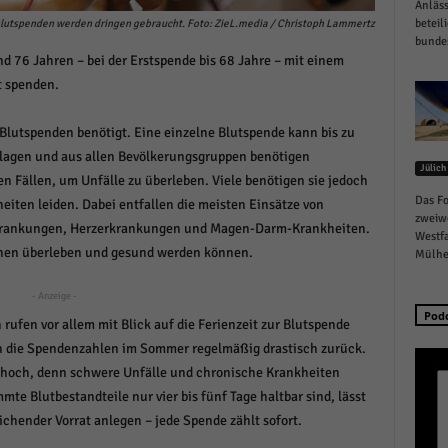
Anläss
schutzeinstellungen
beteil
lutspenden werden dringen gebraucht. Foto: ZieL.media / Christoph Lammertz
enziell (1)
bundes
 76 Jahren – bei der Erstspende bis 68 Jahre – mit einem
zielle Cookies ermöglichen grundlegende Funktionen und sind für die einwandfreie
t spenden.
ion der Website erforderlich.
Cookie-Informationen anzeigen
Blutspenden benötigt. Eine einzelne Blutspende kann bis zu
istiken (1)
slagen und aus allen Bevölkerungsgruppen benötigen
Jülich
n Fällen, um Unfälle zu überleben. Viele benötigen sie jedoch
stik Cookies erfassen Informationen anonym. Diese Informationen helfen uns zu verste
Das Fo
eiten leiden. Dabei entfallen die meisten Einsätze von
nsere Besucher unsere Website nutzen.
zweiw
rkrankungen, Herzerkrankungen und Magen-Darm-Krankheiten.
Cookie-Informationen anzeigen
Westfa
chen überleben und gesund werden können.
Mülhei
keting (1)
- Anzeige -
ting-Cookies werden von Drittanbietern oder Publishern verwendet, um personalisie
Pod
ufen vor allem mit Blick auf die Ferienzeit zur Blutspende
ng anzuzeigen. Sie tun dies, indem sie Besucher über Websites hinweg verfolgen.
n die Spendenzahlen im Sommer regelmäßig drastisch zurück.
Cookie-Informationen anzeigen
ch hoch, denn schwere Unfälle und chronische Krankheiten
erne Medien (6)
e Blutbestandteile nur vier bis fünf Tage haltbar sind, lässt
hender Vorrat anlegen – jede Spende zählt sofort.
te von Videoplattformen und Social-Media-Plattformen werden standardmäßig blocki
Cookies von externen Medien akzeptiert werden, bedarf der Zugriff auf diese Inhalte