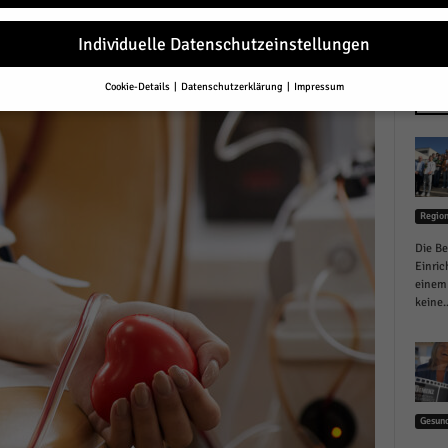
Individuelle Datenschutzeinstellungen
Cookie-Details
Datenschutzerklärung
Impressum
Datenschutzeinstellungen
NEU
Sie unter 16 Jahre alt sind und Ihre Zustimmung zu freiwilligen Diensten 
en, müssen Sie Ihre Erziehungsberechtigten um Erlaubnis bitten.
erwenden Cookies und andere Technologien auf unserer Website. Einige von
essenziell, während andere uns helfen, diese Website und Ihre Erfahrung zu
Regio
ssern.
Personenbezogene Daten können verarbeitet werden (z. B. IP-Adresse
r personalisierte Anzeigen und Inhalte oder Anzeigen- und Inhaltsmessung.
Die Be
re Informationen über die Verwendung Ihrer Daten finden Sie in unserer
Einric
schutzerklärung
.
einem 
finden Sie eine Übersicht über alle verwendeten Cookies. Sie können Ihre
keine..
lligung zu ganzen Kategorien geben oder sich weitere Informationen anzei
n und so nur bestimmte Cookies auswählen.
le akzeptieren
Gesund
eichern und weiter