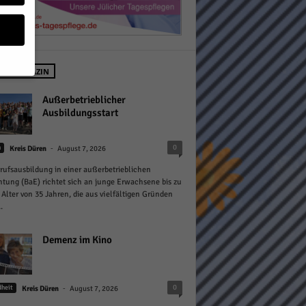
 IM MAGAZIN
geben
Außerbetrieblicher
Ausbildungsstart
 ihnen
-
0
n
Kreis Düren
August 7, 2026
n), z.
rufsausbildung in einer außerbetrieblichen
htung (BaE) richtet sich an junge Erwachsene bis zu
Alter von 35 Jahren, die aus vielfältigen Gründen
.
gen
Demenz im Kino
Zurück
-
0
heit
Kreis Düren
August 7, 2026