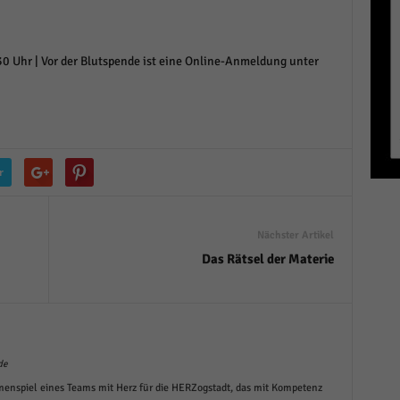
r manuellen Einwilligung mehr.
Cookie-Informationen anzeigen
0 Uhr | Vor der Blutspende ist eine Online-Anmeldung unter
Datenschutzerklärung
Im
red by Borlabs Cookie
r
Nächster Artikel
Das Rätsel der Materie
de
menspiel eines Teams mit Herz für die HERZogstadt, das mit Kompetenz