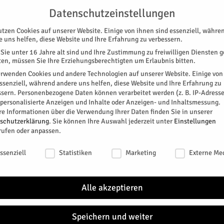
UNTERSTÜTZEN
KONTAKT
DATENSCHUTZ
IMPRESSUM
Datenschutzeinstellungen
utzen Cookies auf unserer Website. Einige von ihnen sind essenziell, währe
e uns helfen, diese Website und Ihre Erfahrung zu verbessern.
Sie unter 16 Jahre alt sind und Ihre Zustimmung zu freiwilligen Diensten 
en, müssen Sie Ihre Erziehungsberechtigten um Erlaubnis bitten.
erwenden Cookies und andere Technologien auf unserer Website. Einige von
essenziell, während andere uns helfen, diese Website und Ihre Erfahrung zu
ssern.
Personenbezogene Daten können verarbeitet werden (z. B. IP-Adresse
SPEZIAL
E-PAPER
KINO
GALERIE
TERM
r personalisierte Anzeigen und Inhalte oder Anzeigen- und Inhaltsmessung.
re Informationen über die Verwendung Ihrer Daten finden Sie in unserer
nhaus
schutzerklärung
.
Sie können Ihre Auswahl jederzeit unter
Einstellungen
rufen oder anpassen.
ankenhaus
schutzeinstellungen
ssenziell
Statistiken
Marketing
Externe Me
on am Jülicher Krankenhaus.
Alle akzeptieren
0
Speichern und weiter
r