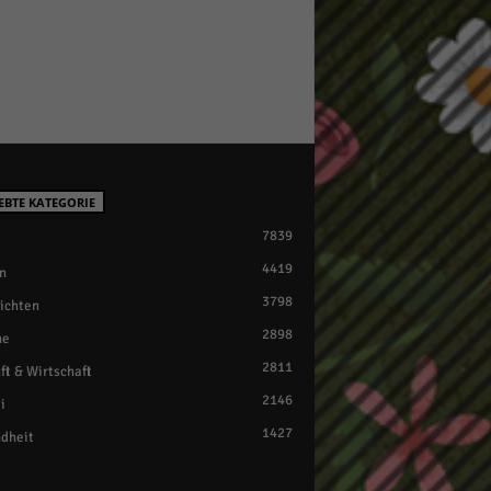
EBTE KATEGORIE
7839
4419
n
3798
ichten
2898
ne
2811
ft & Wirtschaft
2146
i
1427
dheit