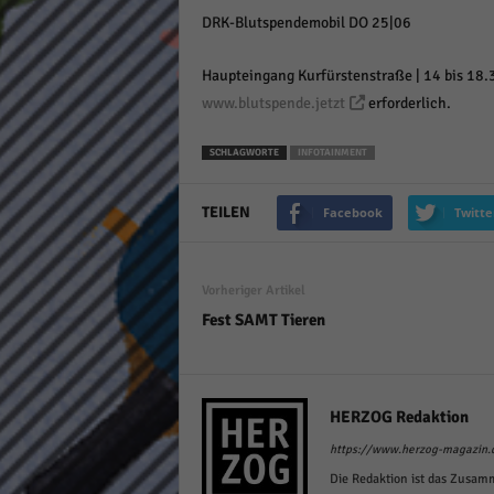
keine
DRK-Blutspendemobil DO 25|06
Haupteingang Kurfürstenstraße | 14 bis 18.3
powe
www.blutspende.jetzt
erforderlich.
SCHLAGWORTE
INFOTAINMENT
TEILEN
Facebook
Twitte
Vorheriger Artikel
Fest SAMT Tieren
HERZOG Redaktion
https://www.herzog-magazin.
Die Redaktion ist das Zusam