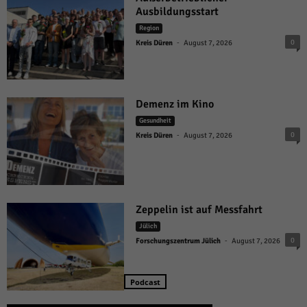
Ausbildungsstart
Region
-
0
Kreis Düren
August 7, 2026
Demenz im Kino
Gesundheit
-
0
Kreis Düren
August 7, 2026
Zeppelin ist auf Messfahrt
Jülich
-
0
Forschungszentrum Jülich
August 7, 2026
Podcast