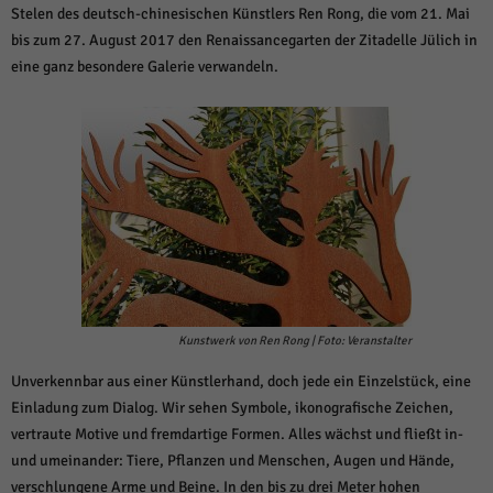
weitere Informationen anzeigen lassen und so nur bestimmte Cookies
Stelen des deutsch-chinesischen Künstlers Ren Rong, die vom 21. Mai
auswählen.
bis zum 27. August 2017 den Renaissancegarten der Zitadelle Jülich in
eine ganz besondere Galerie verwandeln.
Alle akzeptieren
Speichern und weiter
Zurück
Datenschutzeinstellungen
Essenziell (1)
Essenzielle Cookies ermöglichen grundlegende Funktionen und sind für die
einwandfreie Funktion der Website erforderlich.
Cookie-Informationen anzeigen
Sta
Statistiken (1)
Statistik Cookies erfassen Informationen anonym. Diese Informationen helfen
Kunstwerk von Ren Rong | Foto: Veranstalter
uns zu verstehen, wie unsere Besucher unsere Website nutzen.
Cookie-Informationen anzeigen
Unverkennbar aus einer Künstlerhand, doch jede ein Einzelstück, eine
Einladung zum Dialog. Wir sehen Symbole, ikonografische Zeichen,
Mar
Marketing (1)
vertraute Motive und fremdartige Formen. Alles wächst und fließt in-
Marketing-Cookies werden von Drittanbietern oder Publishern verwendet,
und umeinander: Tiere, Pflanzen und Menschen, Augen und Hände,
um personalisierte Werbung anzuzeigen. Sie tun dies, indem sie Besucher
verschlungene Arme und Beine. In den bis zu drei Meter hohen