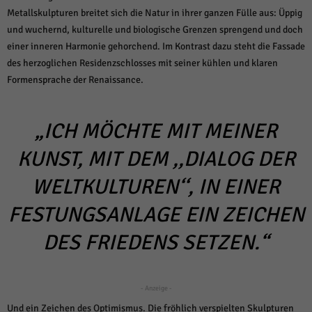
über Websites hinweg verfolgen.
Metallskulpturen breitet sich die Natur in ihrer ganzen Fülle aus: Üppig
Cookie-Informationen anzeigen
und wuchernd, kulturelle und biologische Grenzen sprengend und doch
einer inneren Harmonie gehorchend. Im Kontrast dazu steht die Fassade
Ext
Externe Medien (6)
des herzoglichen Residenzschlosses mit seiner kühlen und klaren
Inhalte von Videoplattformen und Social-Media-Plattformen werden
Formensprache der Renaissance.
standardmäßig blockiert. Wenn Cookies von externen Medien akzeptiert
werden, bedarf der Zugriff auf diese Inhalte keiner manuellen Einwilligung
mehr.
„ICH MÖCHTE MIT MEINER
Cookie-Informationen anzeigen
Datenschutzerklärung
Impressum
powered by Borlabs Cookie
KUNST, MIT DEM ,,DIALOG DER
WELTKULTUREN‘‘, IN EINER
FESTUNGSANLAGE EIN ZEICHEN
DES FRIEDENS SETZEN.“
- Anzeige -
Und ein Zeichen des Optimismus. Die fröhlich verspielten Skulpturen