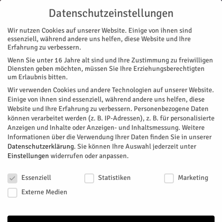
Datenschutzeinstellungen
Wir nutzen Cookies auf unserer Website. Einige von ihnen sind
essenziell, während andere uns helfen, diese Website und Ihre
Erfahrung zu verbessern.
Wenn Sie unter 16 Jahre alt sind und Ihre Zustimmung zu freiwilligen
Start
Magazin
Kunst & Design
China und Jülich – Dialog der Weltkulturen
Diensten geben möchten, müssen Sie Ihre Erziehungsberechtigten
MAGAZIN
KUNST & DESIGN
um Erlaubnis bitten.
China und Jülich – Dialog der
Wir verwenden Cookies und andere Technologien auf unserer Website.
Einige von ihnen sind essenziell, während andere uns helfen, diese
Weltkulturen
Website und Ihre Erfahrung zu verbessern.
Personenbezogene Daten
können verarbeitet werden (z. B. IP-Adressen), z. B. für personalisierte
Anzeigen und Inhalte oder Anzeigen- und Inhaltsmessung.
Weitere
Ausstellung von Ren Rong im Jülicher Renaissancegarten
Informationen über die Verwendung Ihrer Daten finden Sie in unserer
Datenschutzerklärung
.
Sie können Ihre Auswahl jederzeit unter
Von
Kulturbüro Jülich
-
April 23, 2017
283
0
Einstellungen
widerrufen oder anpassen.
Datenschutzeinstellungen
Facebook
Twitter
Essenziell
Statistiken
Marketing
Externe Medien