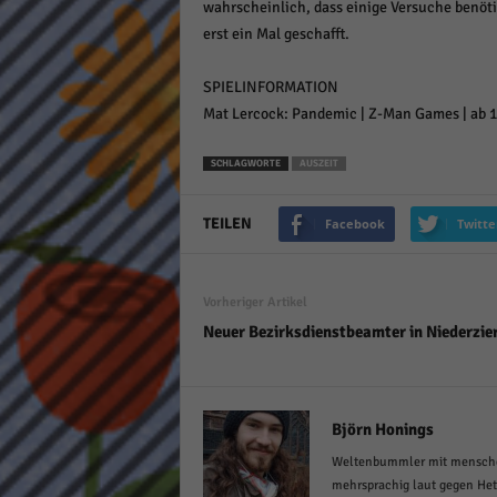
wahrscheinlich, dass einige Versuche benöti
erst ein Mal geschafft.
SPIELINFORMATION
Mat Lercock: Pandemic | Z-Man Games | ab 10
SCHLAGWORTE
AUSZEIT
TEILEN
Facebook
Twitte
Vorheriger Artikel
Neuer Bezirksdienstbeamter in Niederzie
Björn Honings
Weltenbummler mit menschen
mehrsprachig laut gegen Het