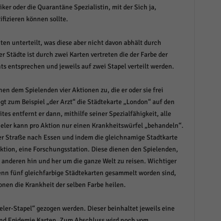
iker oder die Quarantäne Spezialistin, mit der Sich ja,
r manuellen Einwilligung mehr.
ifizieren können sollte.
Cookie-Informationen anzeigen
Datenschutzerklärung
Im
red by Borlabs Cookie
ten unterteilt, was diese aber nicht davon abhält durch
 Städte ist durch zwei Karten vertreten die der Farbe der
s entsprechen und jeweils auf zwei Stapel verteilt werden.
hen dem Spielenden vier Aktionen zu, die er oder sie frei
gt zum Beispiel „der Arzt“ die Städtekarte „London“ auf den
ites entfernt er dann, mithilfe seiner Spezialfähigkeit, alle
ieler kann pro Aktion nur einen Krankheitswürfel „behandeln“.
 der Straße nach Essen und indem die gleichnamige Stadtkarte
 Aktion, eine Forschungsstation. Diese dienen den Spielenden,
r anderen hin und her um die ganze Welt zu reisen. Wichtiger
enn fünf gleichfarbige Städtekarten gesammelt worden sind,
nen die Krankheit der selben Farbe heilen.
ler-Stapel“ gezogen werden. Dieser beinhaltet jeweils eine
 und Epidemie Karten. Zum Abschluss wird noch vom