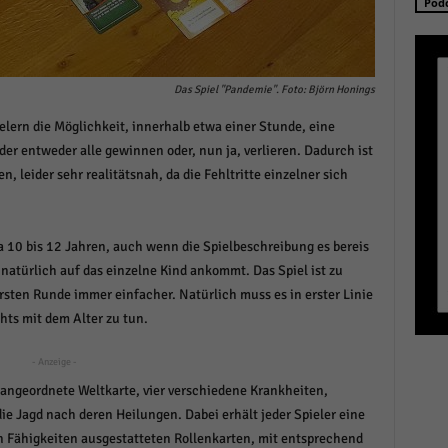
Pod
schutzeinstellungen
enziell (1)
zielle Cookies ermöglichen grundlegende Funktionen und sind für die einwandfreie
ion der Website erforderlich.
Das Spiel "Pandemie". Foto: Björn Honings
Cookie-Informationen anzeigen
ielern die Möglichkeit, innerhalb etwa einer Stunde, eine
der entweder alle gewinnen oder, nun ja, verlieren. Dadurch ist
istiken (1)
en, leider sehr realitätsnah, da die Fehltritte einzelner sich
stik Cookies erfassen Informationen anonym. Diese Informationen helfen uns zu verste
nsere Besucher unsere Website nutzen.
Cookie-Informationen anzeigen
wa 10 bis 12 Jahren, auch wenn die Spielbeschreibung es bereis
 natürlich auf das einzelne Kind ankommt. Das Spiel ist zu
keting (1)
rsten Runde immer einfacher. Natürlich muss es in erster Linie
ting-Cookies werden von Drittanbietern oder Publishern verwendet, um personalisie
ts mit dem Alter zu tun.
ng anzuzeigen. Sie tun dies, indem sie Besucher über Websites hinweg verfolgen.
Cookie-Informationen anzeigen
- Anzeige -
 angeordnete Weltkarte, vier verschiedene Krankheiten,
erne Medien (6)
die Jagd nach deren Heilungen. Dabei erhält jeder Spieler eine
te von Videoplattformen und Social-Media-Plattformen werden standardmäßig blocki
en Fähigkeiten ausgestatteten Rollenkarten, mit entsprechend
Cookies von externen Medien akzeptiert werden, bedarf der Zugriff auf diese Inhalte