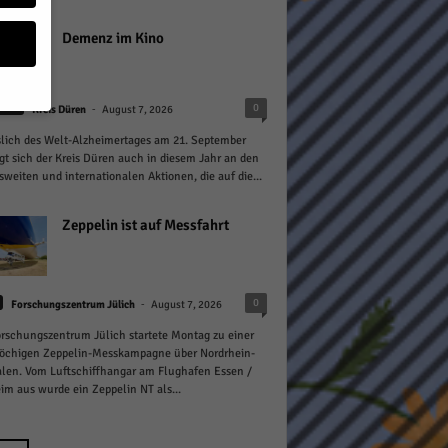
Demenz im Kino
-
0
heit
Kreis Düren
August 7, 2026
lich des Welt-Alzheimertages am 21. September
geben
igt sich der Kreis Düren auch in diesem Jahr an den
weiten und internationalen Aktionen, die auf die...
 ihnen
n), z.
Zeppelin ist auf Messfahrt
-
0
Forschungszentrum Jülich
August 7, 2026
gen
rschungszentrum Jülich startete Montag zu einer
öchigen Zeppelin-Messkampagne über Nordrhein-
len. Vom Luftschiffhangar am Flughafen Essen /
m aus wurde ein Zeppelin NT als...
Zurück