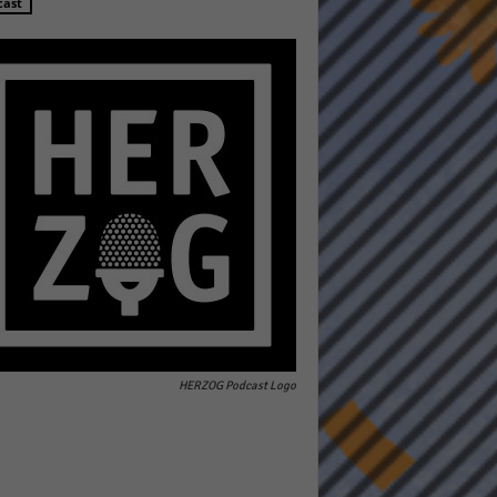
cast
Statistiken
hen,
Marketing
rte
HERZOG Podcast Logo
Externe Medien
ert.