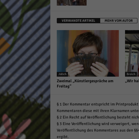
VERWANDTE ARTIKEL
MEHR VOM AUTOR
Jülich
Broich
Zweimal „Künstlergespräche am
„Wir ha
Freitag“
§ 1 Der Kommentar entspricht im Printprodukt 
Kommentaren diese mit ihren Klarnamen unte
§ 2 Ein Recht auf Veröffentlichung besteht nich
§ 3 Eine Veröffentlichung wird verweigert, wenn
Veröffentlichung des Kommentares aus den §§
ergibt.