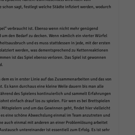
e schon sagt, festlegt welche Städte infiziert werden, wodurch
tapel“ verbraucht ist. Ebenso wenn nicht mehr genügend
d um den Bedarf zu decken. Wenn nämlich ein vierter Würfel
nkheitsausbruch und es muss stattdessen in jede, mit der ersten
 platziert werden, was dementsprechend zu Kettenreaktionen
mmen ist das Spiel ebenso verloren. Das Spiel ist gewonnen
d.
in dem es in erster Linie auf das Zusammenarbeiten und das von
. Es kann durchaus eine kleine Weile dauern bis man alle
 während des Spielens kontinuierlich und sammelt Erfahrungen
hnt einfach drauf los zu spielen. Für wen es bei Brettspielen
Mitspielern und um das Gewinnen geht, findet hier vielleicht
st es eine schöne Abwechslung einmal im Team anzutreten und
rne auch einmal mit anderen an einer Problemlösung arbeitet
ustausch untereinander ist essentiell zum Erfolg. Es ist sehr