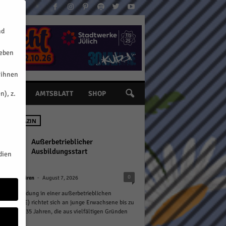
nd
geben
 ihnen
n), z.
INE
AMTSBLATT
SHOP
 IM MAGAZIN
Außerbetrieblicher
Ausbildungsstart
dien
-
0
n
Kreis Düren
August 7, 2026
rufsausbildung in einer außerbetrieblichen
htung (BaE) richtet sich an junge Erwachsene bis zu
Alter von 35 Jahren, die aus vielfältigen Gründen
.