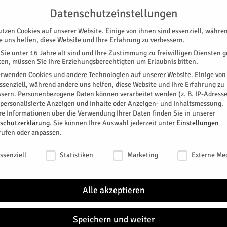
G
UNTERSTÜTZEN
KONTAKT
DATENSCHUTZ
IMPRESSUM
Datenschutzeinstellungen
utzen Cookies auf unserer Website. Einige von ihnen sind essenziell, währe
e uns helfen, diese Website und Ihre Erfahrung zu verbessern.
Sie unter 16 Jahre alt sind und Ihre Zustimmung zu freiwilligen Diensten 
en, müssen Sie Ihre Erziehungsberechtigten um Erlaubnis bitten.
erwenden Cookies und andere Technologien auf unserer Website. Einige von
essenziell, während andere uns helfen, diese Website und Ihre Erfahrung zu
ssern.
Personenbezogene Daten können verarbeitet werden (z. B. IP-Adresse
SPEZIAL
E-PAPER
KINO
GALERIE
TERM
r personalisierte Anzeigen und Inhalte oder Anzeigen- und Inhaltsmessung.
re Informationen über die Verwendung Ihrer Daten finden Sie in unserer
cht so einfach zu lösen
NEU
schutzerklärung
.
Sie können Ihre Auswahl jederzeit unter
Einstellungen
rufen oder anpassen.
icht so einfach zu lösen
schutzeinstellungen
ssenziell
Statistiken
Marketing
Externe Me
chmal auch berechtigter Unzufriedenheit, mit der
Regio
erzielten Resultaten, findet sich die Möglichkeit,
Alle akzeptieren
reis intern, sich als geeigneterer Krisenstratege zu
Die Be
Einric
einem 
Speichern und weiter
keine..
0