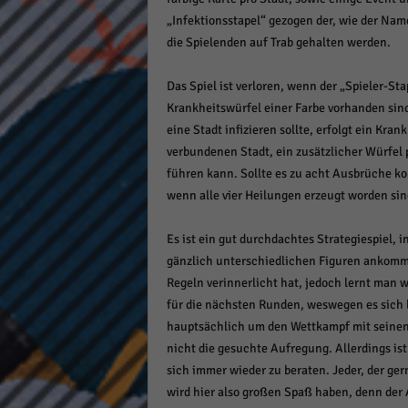
„Infektionsstapel“ gezogen der, wie der Nam
die Spielenden auf Trab gehalten werden.
Das Spiel ist verloren, wenn der „Spieler-S
Krankheitswürfel einer Farbe vorhanden sin
eine Stadt infizieren sollte, erfolgt ein Kra
verbundenen Stadt, ein zusätzlicher Würfel
führen kann. Sollte es zu acht Ausbrüche ko
wenn alle vier Heilungen erzeugt worden sin
Es ist ein gut durchdachtes Strategiespiel, 
gänzlich unterschiedlichen Figuren ankommt
Regeln verinnerlicht hat, jedoch lernt man
für die nächsten Runden, weswegen es sich lo
hauptsächlich um den Wettkampf mit seinen 
nicht die gesuchte Aufregung. Allerdings i
sich immer wieder zu beraten. Jeder, der ge
wird hier also großen Spaß haben, denn der A