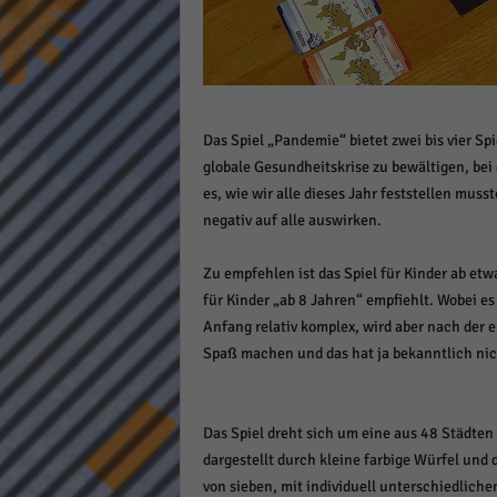
Daten
Ess
Essen
Funkt
Das Spiel „Pandemie“ bietet zwei bis vier Sp
globale Gesundheitskrise zu bewältigen, bei 
Stat
es, wie wir alle dieses Jahr feststellen musst
Stati
negativ auf alle auswirken.
wie u
Zu empfehlen ist das Spiel für Kinder ab et
für Kinder „ab 8 Jahren“ empfiehlt. Wobei es
Mar
Anfang relativ komplex, wird aber nach der e
Marke
Spaß machen und das hat ja bekanntlich nich
Werbu
Das Spiel dreht sich um eine aus 48 Städten
Ext
dargestellt durch kleine farbige Würfel und 
Inhal
von sieben, mit individuell unterschiedlich
Wenn 