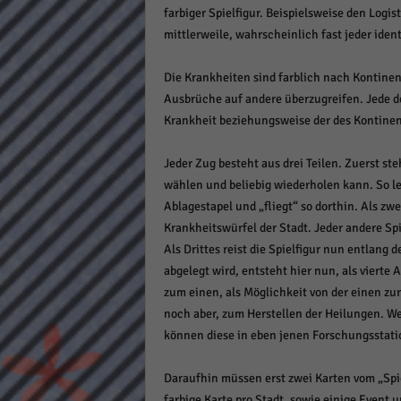
farbiger Spielfigur. Beispielsweise den Logist
keine
mittlerweile, wahrscheinlich fast jeder ident
powe
Die Krankheiten sind farblich nach Kontinen
Ausbrüche auf andere überzugreifen. Jede der
Krankheit beziehungsweise der des Kontinent
Jeder Zug besteht aus drei Teilen. Zuerst ste
wählen und beliebig wiederholen kann. So le
Ablagestapel und „fliegt“ so dorthin. Als zwe
Krankheitswürfel der Stadt. Jeder andere Sp
Als Drittes reist die Spielfigur nun entlang
abgelegt wird, entsteht hier nun, als vierte
zum einen, als Möglichkeit von der einen zu
noch aber, zum Herstellen der Heilungen. W
können diese in eben jenen Forschungsstatio
Daraufhin müssen erst zwei Karten vom „Spie
farbige Karte pro Stadt, sowie einige Event