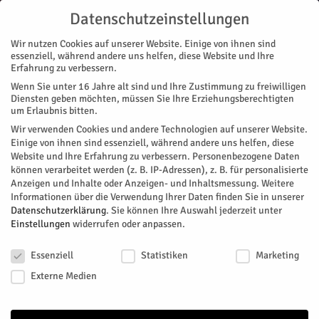
Datenschutzeinstellungen
Wir nutzen Cookies auf unserer Website. Einige von ihnen sind
essenziell, während andere uns helfen, diese Website und Ihre
Erfahrung zu verbessern.
Wenn Sie unter 16 Jahre alt sind und Ihre Zustimmung zu freiwilligen
Start
Magazin
Literatur
Überraschend tendenziell
Diensten geben möchten, müssen Sie Ihre Erziehungsberechtigten
MAGAZIN
LITERATUR
um Erlaubnis bitten.
Überraschend tendenziell
Wir verwenden Cookies und andere Technologien auf unserer Website.
Einige von ihnen sind essenziell, während andere uns helfen, diese
Website und Ihre Erfahrung zu verbessern.
Personenbezogene Daten
Von
Frank Lafos
-
April 2, 2023
149
0
können verarbeitet werden (z. B. IP-Adressen), z. B. für personalisierte
Anzeigen und Inhalte oder Anzeigen- und Inhaltsmessung.
Weitere
Facebook
Twitter
Informationen über die Verwendung Ihrer Daten finden Sie in unserer
Datenschutzerklärung
.
Sie können Ihre Auswahl jederzeit unter
Einstellungen
widerrufen oder anpassen.
Datenschutzeinstellungen
Essenziell
Statistiken
Marketing
Externe Medien