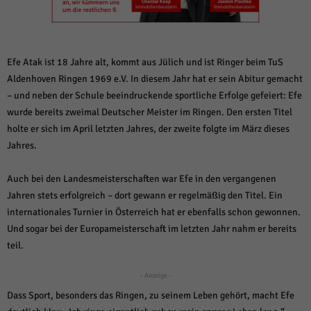
weitere Informationen anzeigen lassen und so nur bestimmte Cookies
auswählen.
Alle akzeptieren
Speichern und weiter
Efe Atak ist 18 Jahre alt, kommt aus Jülich und ist Ringer beim TuS
Zurück
Aldenhoven Ringen 1969 e.V. In diesem Jahr hat er sein Abitur gemacht
Datenschutzeinstellungen
– und neben der Schule beeindruckende sportliche Erfolge gefeiert: Efe
Essenziell (1)
wurde bereits zweimal Deutscher Meister im Ringen. Den ersten Titel
Essenzielle Cookies ermöglichen grundlegende Funktionen und sind für die
holte er sich im April letzten Jahres, der zweite folgte im März dieses
einwandfreie Funktion der Website erforderlich.
Jahres.
Cookie-Informationen anzeigen
Sta
Statistiken (1)
Auch bei den Landesmeisterschaften war Efe in den vergangenen
Jahren stets erfolgreich – dort gewann er regelmäßig den Titel. Ein
Statistik Cookies erfassen Informationen anonym. Diese Informationen helfen
internationales Turnier in Österreich hat er ebenfalls schon gewonnen.
uns zu verstehen, wie unsere Besucher unsere Website nutzen.
Und sogar bei der Europameisterschaft im letzten Jahr nahm er bereits
Cookie-Informationen anzeigen
teil.
Mar
Marketing (1)
- Anzeige -
Marketing-Cookies werden von Drittanbietern oder Publishern verwendet,
Dass Sport, besonders das Ringen, zu seinem Leben gehört, macht Efe
um personalisierte Werbung anzuzeigen. Sie tun dies, indem sie Besucher