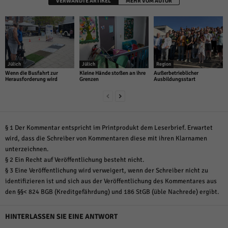
VERWANDTE ARTIKEL
MEHR VOM AUTOR
Jülich
Jülich
Region
Wenn die Busfahrt zur
Kleine Hände stoßen an ihre
Außerbetrieblicher
Herausforderung wird
Grenzen
Ausbildungsstart
§ 1 Der Kommentar entspricht im Printprodukt dem Leserbrief. Erwartet
wird, dass die Schreiber von Kommentaren diese mit ihren Klarnamen
unterzeichnen.
§ 2 Ein Recht auf Veröffentlichung besteht nicht.
§ 3 Eine Veröffentlichung wird verweigert, wenn der Schreiber nicht zu
identifizieren ist und sich aus der Veröffentlichung des Kommentares aus
den §§< 824 BGB (Kreditgefährdung) und 186 StGB (üble Nachrede) ergibt.
HINTERLASSEN SIE EINE ANTWORT