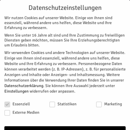
Datenschutzeinstellungen
Wir nutzen Cookies auf unserer Website. Einige von ihnen sind
essenziell, während andere uns helfen, diese Website und Ihre
Erfahrung zu verbessern.
Wenn Sie unter 16 Jahre alt sind und Ihre Zustimmung zu freiwilligen
Start
Stadtteile
Jülich
Um Erfolg ringen
Diensten geben möchten, müssen Sie Ihre Erziehungsberechtigten
STADTTEILE
JÜLICH
MAGAZIN
MENSCHEN
NACHRICHTEN
REGION
SPORT
um Erlaubnis bitten.
Um Erfolg ringen
Wir verwenden Cookies und andere Technologien auf unserer Website.
Einige von ihnen sind essenziell, während andere uns helfen, diese
Website und Ihre Erfahrung zu verbessern.
Personenbezogene Daten
Von
Oliver Garitz
-
August 30, 2025
317
0
können verarbeitet werden (z. B. IP-Adressen), z. B. für personalisierte
Anzeigen und Inhalte oder Anzeigen- und Inhaltsmessung.
Weitere
Facebook
Twitter
Informationen über die Verwendung Ihrer Daten finden Sie in unserer
Datenschutzerklärung
.
Sie können Ihre Auswahl jederzeit unter
Einstellungen
widerrufen oder anpassen.
Datenschutzeinstellungen
Essenziell
Statistiken
Marketing
Externe Medien