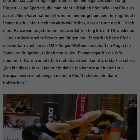
deutlich klar: „Ich ringe eigentlich schon mein ganzes Leben lang.“
über Websites hinweg verfolgen.
Ringen – eine Sportart, die man nicht alltäglich hört. Wie kam Efe also
Cookie-Informationen anzeigen
dazu? „Mein Vater hat mich früher immer mitgenommen. Er ringt heute
Ext
Externe Medien (6)
immer noch – nicht mehr so aktiv wie früher, aber er ringt noch.“ Nach
einer Pause von ungefähr ein bis zwei Jahren fing Efe mit 15 wieder an
Inhalte von Videoplattformen und Social-Media-Plattformen werden
– und entdeckte seine Freude am Ringen neu. Eigentlich hätte Efe in
standardmäßig blockiert. Wenn Cookies von externen Medien akzeptiert
werden, bedarf der Zugriff auf diese Inhalte keiner manuellen Einwilligung
diesem Jahr auch an der U20-Ringer-Weltmeisterschaft im August in
mehr.
Samokov, Bulgarien, teilnehmen sollen. Er war sogar für die WM
Cookie-Informationen anzeigen
nominiert. Warum er letztlich nicht dabei sein konnte, erklärt er selbst:
Datenschutzerklärung
Impressum
powered by Borlabs Cookie
„Ich bin dieses Jahr leider nicht dabei. Ich konnte auch nicht zur
Europameisterschaft wegen meinem Abi. Nächstes Jahr dann
hoffentlich.“