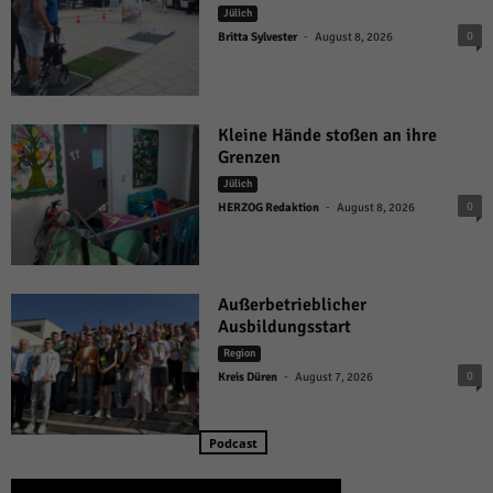
Jülich
-
0
Britta Sylvester
August 8, 2026
Kleine Hände stoßen an ihre
Grenzen
Jülich
-
0
HERZOG Redaktion
August 8, 2026
Außerbetrieblicher
Ausbildungsstart
Region
-
0
Kreis Düren
August 7, 2026
Podcast