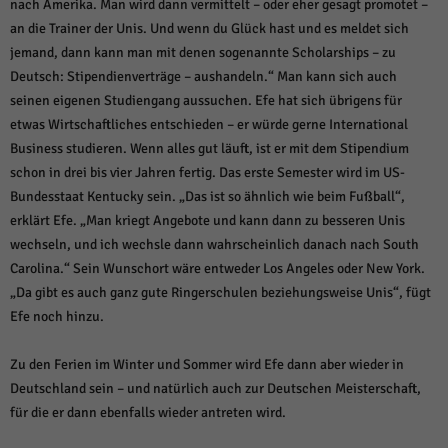
nach Amerika. Man wird dann vermittelt – oder eher gesagt promotet –
an die Trainer der Unis. Und wenn du Glück hast und es meldet sich
jemand, dann kann man mit denen sogenannte Scholarships – zu
Deutsch: Stipendienverträge – aushandeln.“ Man kann sich auch
seinen eigenen Studiengang aussuchen. Efe hat sich übrigens für
etwas Wirtschaftliches entschieden – er würde gerne International
Business studieren. Wenn alles gut läuft, ist er mit dem Stipendium
schon in drei bis vier Jahren fertig. Das erste Semester wird im US-
Bundesstaat Kentucky sein. „Das ist so ähnlich wie beim Fußball“,
erklärt Efe. „Man kriegt Angebote und kann dann zu besseren Unis
wechseln, und ich wechsle dann wahrscheinlich danach nach South
Carolina.“ Sein Wunschort wäre entweder Los Angeles oder New York.
„Da gibt es auch ganz gute Ringerschulen beziehungsweise Unis“, fügt
Efe noch hinzu.
Zu den Ferien im Winter und Sommer wird Efe dann aber wieder in
Deutschland sein – und natürlich auch zur Deutschen Meisterschaft,
für die er dann ebenfalls wieder antreten wird.