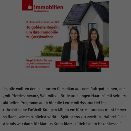
weitere Informationen anzeigen lassen und so nur bestimmte Cookies
auswählen.
Alle akzeptieren
Speichern und weiter
Zurück
Datenschutzeinstellungen
Essenziell (1)
Essenzielle Cookies ermöglichen grundlegende Funktionen und sind für die
einwandfreie Funktion der Website erforderlich.
Cookie-Informationen anzeigen
Sta
Statistiken (1)
Statistik Cookies erfassen Informationen anonym. Diese Informationen helfen
Ja, alle wollten den bekannten Comedian aus dem Ruhrpott sehen, der
uns zu verstehen, wie unsere Besucher unsere Website nutzen.
„mit Pferdeschwanz, Wollmütze, Brille und langen Haaren“ mit seinem
Cookie-Informationen anzeigen
aktuellen Programm auch hier die Leute mitriss und tief ins
ruhrpöttische Fußball-Kneipen Milieu entführte – und das nicht immer
Mar
Marketing (1)
so flach, wie es zunächst wirkte. Spätestens zur zweiten „Halbzeit“ des
Marketing-Cookies werden von Drittanbietern oder Publishern verwendet,
Abends war dann für Markus Krebs klar: „Jülich ist ein Hexenkessel“.
um personalisierte Werbung anzuzeigen. Sie tun dies, indem sie Besucher