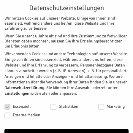
Datenschutzeinstellungen
Wir nutzen Cookies auf unserer Website. Einige von ihnen sind
essenziell, während andere uns helfen, diese Website und Ihre
Erfahrung zu verbessern.
Wenn Sie unter 16 Jahre alt sind und Ihre Zustimmung zu freiwilligen
Start
Stadtteile
Jülich
Drunter und drüber „im Jülicher Hexenkessel“
Diensten geben möchten, müssen Sie Ihre Erziehungsberechtigten
STADTTEILE
JÜLICH
MAGAZIN
THEATER
um Erlaubnis bitten.
Drunter und drüber „im Jülicher
Wir verwenden Cookies und andere Technologien auf unserer Website.
Einige von ihnen sind essenziell, während andere uns helfen, diese
Hexenkessel“
Website und Ihre Erfahrung zu verbessern.
Personenbezogene Daten
können verarbeitet werden (z. B. IP-Adressen), z. B. für personalisierte
Anzeigen und Inhalte oder Anzeigen- und Inhaltsmessung.
Weitere
Am Anfang stand Deutschlands beliebtem Witzeerzähler und
Informationen über die Verwendung Ihrer Daten finden Sie in unserer
Stand-up-Comedian Markus Krebs noch die bange Frage auf
Datenschutzerklärung
.
Sie können Ihre Auswahl jederzeit unter
der Stirn – und auch auf seinen Werbeplakaten – „Comedy
Einstellungen
widerrufen oder anpassen.
alle wegen mir?“ Diese Frage war berechtigt, denn die 1500
Datenschutzeinstellungen
Plätze der Kulturmuschel waren am Sonntag abend fast
Essenziell
Statistiken
Marketing
restlos belegt. Die Muschel im Brückenkopf-Park verbuchte
Externe Medien
damit die vierte Großveranstaltung dieser Art.
Von
Sonja Neukirchen
-
November 14, 2022
491
0