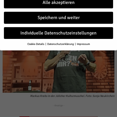
Alle akzeptieren
Facebook
Twitter
Speichern und weiter
Individuelle Datenschutzeinstellungen
Cookie-Details
Datenschutzerklärung
Impressum
Datenschutzeinstellungen
Wenn Sie unter 16 Jahre alt sind und Ihre Zustimmung zu freiwilligen
Diensten geben möchten, müssen Sie Ihre Erziehungsberechtigten
um Erlaubnis bitten.
Wir verwenden Cookies und andere Technologien auf unserer Website.
Einige von ihnen sind essenziell, während andere uns helfen, diese
Website und Ihre Erfahrung zu verbessern.
Personenbezogene Daten
können verarbeitet werden (z. B. IP-Adressen), z. B. für personalisierte
Anzeigen und Inhalte oder Anzeigen- und Inhaltsmessung.
Weitere
Markus Krebs in der Jülicher Kulturmuschel. Foto: Sonja Neukirchen
Informationen über die Verwendung Ihrer Daten finden Sie in unserer
Datenschutzerklärung
.
- Anzeige -
Hier finden Sie eine Übersicht über alle verwendeten Cookies. Sie
können Ihre Einwilligung zu ganzen Kategorien geben oder sich