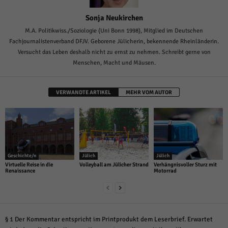
Sonja Neukirchen
M.A. Politikwiss./Soziologie (Uni Bonn 1998), Mitglied im Deutschen
Fachjournalistenverband DFJV. Geborene Jülicherin, bekennende Rheinländerin.
Versucht das Leben deshalb nicht zu ernst zu nehmen. Schreibt gerne von
Menschen, Macht und Mäusen.
VERWANDTE ARTIKEL
MEHR VOM AUTOR
Geschichte/n
Jülich
Jülich
Virtuelle Reise in die
Volleyball am Jülicher Strand
Verhängnisvoller Sturz mit
Renaissance
Motorrad
§ 1 Der Kommentar entspricht im Printprodukt dem Leserbrief. Erwartet