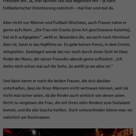
Freundin mit. Ja, hier lachten fast alle begeistert mit – je nach
fußballerischer Orientierung natürlich – mal hier und mal da.
Aber nicht nur Männer und Fußball-Klischees, auch Frauen nahm er
gerne aufs Korn: „Die Frau mit Crocks (eine Art geschlossene Asilette),
hat sich aufgegeben“, weiß er. Besonders die, wo auch noch Hornhaut
dran ist, heizt er das Kopfkino an. Es gebe keinen Porno, in dem Crocks
mitspielten. Gesteigert werde das nur noch durch einen Dutt im Haar,
findet der Mann, der seiner Freundin abends gerne zuflüstert: „Ich
drehe mich schon mal auf die Seite, du weißt ja wo alles ist.“
Und dann kennt er noch die beiden Frauen, die sich darüber
unterhalten, dass sie ihren Männern nicht vertrauen können, weil sie
nicht mal sicher seien, ob die Kinder auch wirklich von denen seien.
Nicht zu vergessen die Frau, die mit ihren zehn Kindern zum Sozialamt
kommt, und die alle Sascha heißen. Doch unterschieden könne man sie
natürlich am Nachnamen.