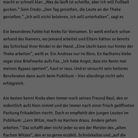
macht er schnell klar: „Was da läuft ist scheiße, aber ich will Fußball
gucken.“ Sein Credo: „Den Tag genießen, die Leute an der Theke
genießen.“ „Ich will nicht belehren, ich will unterhalten“, sagt er.
Ein besonderes Faible hat Krebs für Vornamen. Er weiß einfach schon
anhand des Namens, wo jemand arbeitet und Eltern hätten so bereits
das Schicksal ihrer Kinder in der Hand: „Eine Uschi kann nur hinter der
Theke arbeiten“, weiß er. Ein Andreas nur im Büro. En Karlheinz klebe
sogar eine Briefmarke aufs Fax. „Ich habe Angst, dass ein Kevin mal
meinen Bypass operiert“, haut er raus. Und er versucht sein heiteres
Beruferaten dann auch beim Publikum – hier allerdings nicht sehr
erfolgreich.
Am besten kennt Krebs eben immer noch seinen Freund Raul, den er
ordentlich aufs Korn nimmt und der immer nach einer frisch geöffneten
Packung Frikadellen riecht. Doch er empfiehlt den jungen Leuten im
Publikum: „Lern Witze, mach ne Karriere draus. Andere gehen
arbeiten.“ Das schafft aber nicht jeder so wie der Meister des „alten
flachen Witzes“, den er so gerne erzählt. Schnörkellos und „auf die