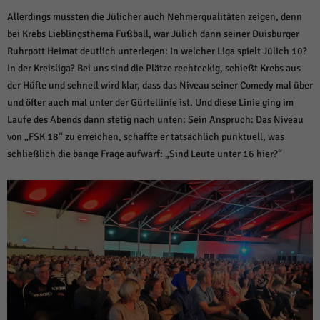
über Websites hinweg verfolgen.
Allerdings mussten die Jülicher auch Nehmerqualitäten zeigen, denn
Cookie-Informationen anzeigen
bei Krebs Lieblingsthema Fußball, war Jülich dann seiner Duisburger
Ext
Externe Medien (6)
Ruhrpott Heimat deutlich unterlegen: In welcher Liga spielt Jülich 10?
In der Kreisliga? Bei uns sind die Plätze rechteckig, schießt Krebs aus
Inhalte von Videoplattformen und Social-Media-Plattformen werden
der Hüfte und schnell wird klar, dass das Niveau seiner Comedy mal über
standardmäßig blockiert. Wenn Cookies von externen Medien akzeptiert
werden, bedarf der Zugriff auf diese Inhalte keiner manuellen Einwilligung
und öfter auch mal unter der Gürtellinie ist. Und diese Linie ging im
mehr.
Laufe des Abends dann stetig nach unten: Sein Anspruch: Das Niveau
Cookie-Informationen anzeigen
von „FSK 18“ zu erreichen, schaffte er tatsächlich punktuell, was
schließlich die bange Frage aufwarf: „Sind Leute unter 16 hier?“
Datenschutzerklärung
Impressum
powered by Borlabs Cookie