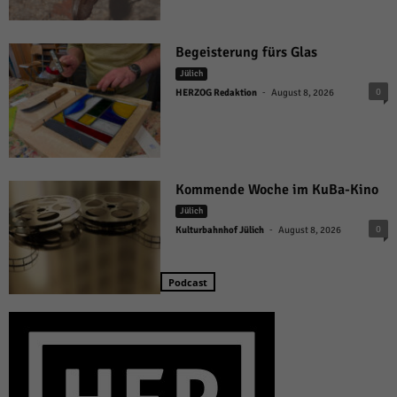
Begeisterung fürs Glas
Jülich
-
0
HERZOG Redaktion
August 8, 2026
Kommende Woche im KuBa-Kino
Jülich
-
0
Kulturbahnhof Jülich
August 8, 2026
Podcast