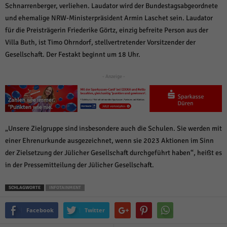
über Websites hinweg verfolgen.
Schnarrenberger, verliehen. Laudator wird der Bundestagsabgeordnete
Cookie-Informationen anzeigen
und ehemalige NRW-Ministerpräsident Armin Laschet sein. Laudator
für die Preisträgerin Friederike Görtz, einzig befreite Person aus der
Ext
Externe Medien (6)
Villa Buth, ist Timo Ohrndorf, stellvertretender Vorsitzender der
Inhalte von Videoplattformen und Social-Media-Plattformen werden
Gesellschaft. Der Festakt beginnt um 18 Uhr.
standardmäßig blockiert. Wenn Cookies von externen Medien akzeptiert
werden, bedarf der Zugriff auf diese Inhalte keiner manuellen Einwilligung
- Anzeige -
mehr.
Cookie-Informationen anzeigen
Datenschutzerklärung
Impressum
powered by Borlabs Cookie
„Unsere Zielgruppe sind insbesondere auch die Schulen. Sie werden mit
einer Ehrenurkunde ausgezeichnet, wenn sie 2023 Aktionen im Sinn
der Zielsetzung der Jülicher Gesellschaft durchgeführt haben“, heißt es
in der Pressemitteilung der Jülicher Gesellschaft.
SCHLAGWORTE
INFOTAINMENT
Facebook
Twitter