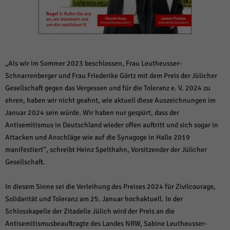
weitere Informationen anzeigen lassen und so nur bestimmte Cookies
auswählen.
Alle akzeptieren
Speichern und weiter
Zurück
„Als wir im Sommer 2023 beschlossen, Frau Leutheusser-
Datenschutzeinstellungen
Essenziell (1)
Schnarrenberger und Frau Friederike Görtz mit dem Preis der Jülicher
Gesellschaft gegen das Vergessen und für die Toleranz e. V. 2024 zu
Essenzielle Cookies ermöglichen grundlegende Funktionen und sind für die
einwandfreie Funktion der Website erforderlich.
ehren, haben wir nicht geahnt, wie aktuell diese Auszeichnungen im
Cookie-Informationen anzeigen
Januar 2024 sein würde. Wir haben nur gespürt, dass der
Antisemitismus in Deutschland wieder offen auftritt und sich sogar in
Sta
Statistiken (1)
Attacken und Anschläge wie auf die Synagoge in Halle 2019
manifestiert“, schreibt Heinz Spelthahn, Vorsitzender der Jülicher
Statistik Cookies erfassen Informationen anonym. Diese Informationen helfen
uns zu verstehen, wie unsere Besucher unsere Website nutzen.
Gesellschaft.
Cookie-Informationen anzeigen
In diesem Sinne sei die Verleihung des Preises 2024 für Zivilcourage,
Mar
Marketing (1)
Solidarität und Toleranz am 25. Januar hochaktuell. In der
Schlosskapelle der Zitadelle Jülich wird der Preis an die
Marketing-Cookies werden von Drittanbietern oder Publishern verwendet,
um personalisierte Werbung anzuzeigen. Sie tun dies, indem sie Besucher
Antisemitismusbeauftragte des Landes NRW, Sabine Leutheusser-