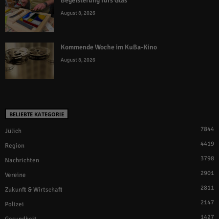
Begeisterung fürs Glas
August 8, 2026
Kommende Woche im KuBa-Kino
August 8, 2026
BELIEBTE KATEGORIE
7844
Jülich
4419
Region
3798
Nachrichten
2901
Vereine
2811
Zukunft & Wirtschaft
2147
Polizei
1427