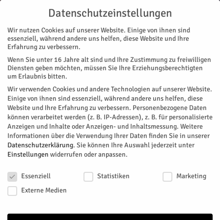
Datenschutzeinstellungen
Wir nutzen Cookies auf unserer Website. Einige von ihnen sind
essenziell, während andere uns helfen, diese Website und Ihre
Erfahrung zu verbessern.
Wenn Sie unter 16 Jahre alt sind und Ihre Zustimmung zu freiwilligen
Start
Stadtteile
Jülich
Hochkarätig besetzte Preisverleihung
Diensten geben möchten, müssen Sie Ihre Erziehungsberechtigten
STADTTEILE
JÜLICH
NACHRICHTEN
REGION
MAGAZIN
VEREINE
um Erlaubnis bitten.
Hochkarätig besetzte Preisverleihung
Wir verwenden Cookies und andere Technologien auf unserer Website.
Einige von ihnen sind essenziell, während andere uns helfen, diese
Website und Ihre Erfahrung zu verbessern.
Personenbezogene Daten
Von
HERZOG Redaktion
-
Januar 21, 2024
284
0
können verarbeitet werden (z. B. IP-Adressen), z. B. für personalisierte
Anzeigen und Inhalte oder Anzeigen- und Inhaltsmessung.
Weitere
Facebook
Twitter
Informationen über die Verwendung Ihrer Daten finden Sie in unserer
Datenschutzerklärung
.
Sie können Ihre Auswahl jederzeit unter
Einstellungen
widerrufen oder anpassen.
Datenschutzeinstellungen
Essenziell
Statistiken
Marketing
Externe Medien