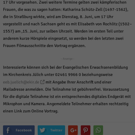
über Websites hinweg verfolgen.
17 Uhr vorgesehen. Zwei weitere Termine gelten zwei kämpferischen
Cookie-Informationen anzeigen
Frauen, die was zu sagen hatten: Katharina Schütz-Zell (1497-1562),
die in Straßburg wirkte, wird am Dienstag, 8. Juni, um 17 Uhr
Ext
Externe Medien (6)
vorgestellt und nach Sachsen geht es mit Elisabeth von Rochlitz (1502–
1557) am ,15. Juni, zur selben Uhrzeit. Werden im ersten Teil unter
Inhalte von Videoplattformen und Social-Media-Plattformen werden
standardmäßig blockiert. Wenn Cookies von externen Medien akzeptiert
anderem kurze Hörspiele eingesetzt, so werden bei den letzten zwei
werden, bedarf der Zugriff auf diese Inhalte keiner manuellen Einwilligung
Frauen Filmausschnitte den Vortrag ergänzen.
mehr.
Cookie-Informationen anzeigen
- Anzeige -
Datenschutzerklärung
Impressum
powered by Borlabs Cookie
Interessierte können sich bei der Evangelischen Erwachsenenbildung
im Kirchenkreis Jülich unter 02461 9966 0 beziehungsweise
eeb.juelich@ekir.de
mit Angabe Ihrer Anschrift und einer
Mailadresse anmelden. Die Teilnahme ist gebührenfrei. Voraussetzung
für die digitale Teilnahme ist ein entsprechendes digitales Endgerät mit
Mikrophon und Kamera. Angemeldete Teilnehmer erhalten rechtzeitig
einen Link zum Online Vortrag.
Facebook
Twitter