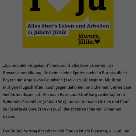
weitere Informationen anzeigen lassen und so nur bestimmte Cookies
auswählen.
Alle akzeptieren
Speichern und weiter
Zurück
Datenschutzeinstellungen
Essenziell (1)
Essenzielle Cookies ermöglichen grundlegende Funktionen und sind für die
einwandfreie Funktion der Website erforderlich.
„Spannender als gedacht“, verspricht Elke Bennetreu von der
Cookie-Informationen anzeigen
Erwachsenenbildung. Und eine kleine Spurensuche in Europa, die in
Sta
Statistiken (1)
Bayern mit Argula von Grumbach (1492-1568) beginnt. Mit ihren
mutigen Flugschriften, auch gegen Behörden und Ehemann, erhielt sie
Statistik Cookies erfassen Informationen anonym. Diese Informationen helfen
viel Aufmerksamkeit. Hin nach Basel und Straßburg zu der tapferen
uns zu verstehen, wie unsere Besucher unsere Website nutzen.
Wibrandis Rosenblatt (1504-1564) und weiter nach Lüttich und Genf
Cookie-Informationen anzeigen
zu Idelette de Bure (1497-1562), der späteren Frau von Johannes
Mar
Marketing (1)
Calvin.
Marketing-Cookies werden von Drittanbietern oder Publishern verwendet,
Der Online-Vortrag über diese drei Frauen ist am Dienstag, 1. Juni, um
um personalisierte Werbung anzuzeigen. Sie tun dies, indem sie Besucher