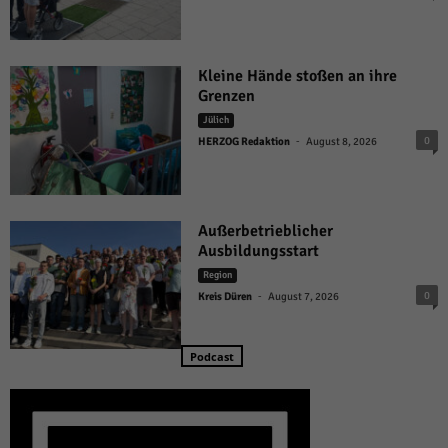
Kleine Hände stoßen an ihre
Grenzen
Jülich
-
0
HERZOG Redaktion
August 8, 2026
Außerbetrieblicher
Ausbildungsstart
Region
-
0
Kreis Düren
August 7, 2026
Podcast