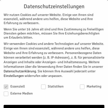
Datenschutzeinstellungen
Wir nutzen Cookies auf unserer Website. Einige von ihnen sind
essenziell, während andere uns helfen, diese Website und Ihre
Erfahrung zu verbessern.
Wenn Sie unter 16 Jahre alt sind und Ihre Zustimmung zu freiwilligen
Start
Nachrichten
Starke Frauen der Reformationsgeschichte
Diensten geben möchten, müssen Sie Ihre Erziehungsberechtigten
NACHRICHTEN
MAGAZIN
VORAB
um Erlaubnis bitten.
Starke Frauen der
Wir verwenden Cookies und andere Technologien auf unserer Website.
Einige von ihnen sind essenziell, während andere uns helfen, diese
Reformationsgeschichte
Website und Ihre Erfahrung zu verbessern.
Personenbezogene Daten
können verarbeitet werden (z. B. IP-Adressen), z. B. für personalisierte
Anzeigen und Inhalte oder Anzeigen- und Inhaltsmessung.
Weitere
Fünf Frauen der Reformationsgeschichte stellt die
Informationen über die Verwendung Ihrer Daten finden Sie in unserer
Evangelischen Erwachsenenbildung im Kirchenkreis Jülich in
Datenschutzerklärung
.
Sie können Ihre Auswahl jederzeit unter
einer Online-Themenreihe vor.
Einstellungen
widerrufen oder anpassen.
Datenschutzeinstellungen
Von
HERZOG Redaktion
-
Mai 27, 2021
82
0
Essenziell
Statistiken
Marketing
Externe Medien
Facebook
Twitter