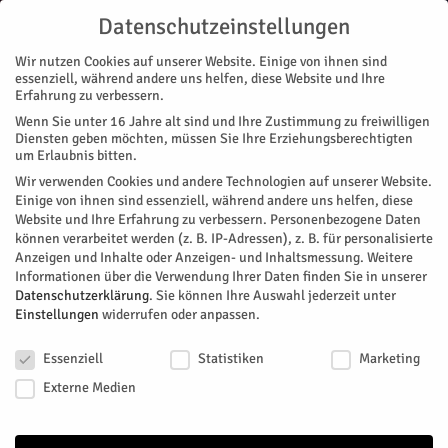
Datenschutzeinstellungen
Wir nutzen Cookies auf unserer Website. Einige von ihnen sind
essenziell, während andere uns helfen, diese Website und Ihre
Erfahrung zu verbessern.
Wenn Sie unter 16 Jahre alt sind und Ihre Zustimmung zu freiwilligen
Start
Nachrichten
Mehr Tourismus im März
Diensten geben möchten, müssen Sie Ihre Erziehungsberechtigten
NACHRICHTEN
REGION
MAGAZIN
ZUKUNFT & WIRTSCHAFT
um Erlaubnis bitten.
Mehr Tourismus im März
Wir verwenden Cookies und andere Technologien auf unserer Website.
Einige von ihnen sind essenziell, während andere uns helfen, diese
Website und Ihre Erfahrung zu verbessern.
Personenbezogene Daten
Laut Landesbetrieb IT.NRW, dem Statistischen Landesamt für
können verarbeitet werden (z. B. IP-Adressen), z. B. für personalisierte
Nordrhein-Westfalen, hat es mehr Ankünfte und
Anzeigen und Inhalte oder Anzeigen- und Inhaltsmessung.
Weitere
Übernachtungen im März gegeben. In Zahlen seien es 1,9
Informationen über die Verwendung Ihrer Daten finden Sie in unserer
Prozent mehr Übernachtungen und 5,3 Prozent mehr
Datenschutzerklärung
.
Sie können Ihre Auswahl jederzeit unter
Einstellungen
widerrufen oder anpassen.
Gästeankünfte im Vergleich zum Vorjahresmonat. Dabei sei
jeder fünfte Gast aus dem Ausland angereist. Außerdem sind
Datenschutzeinstellungen
kommunale Rasterdaten im Tourismusatlas und erstmalig
Essenziell
Statistiken
Marketing
auch in der Regionaldatenbank verfügbar.
Externe Medien
Von
HERZOG Redaktion
-
Mai 25, 2026
55
0