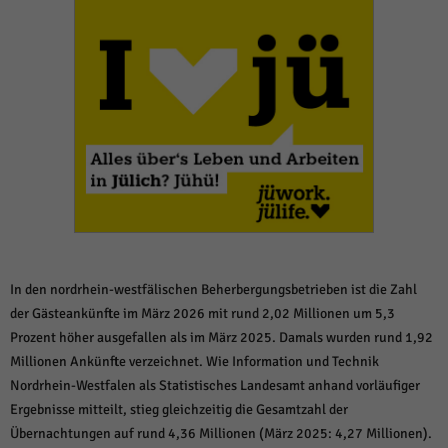
weitere Informationen anzeigen lassen und so nur bestimmte Cookies
auswählen.
Alle akzeptieren
Speichern und weiter
Zurück
Datenschutzeinstellungen
Essenziell (1)
Essenzielle Cookies ermöglichen grundlegende Funktionen und sind für die
einwandfreie Funktion der Website erforderlich.
Cookie-Informationen anzeigen
Sta
Statistiken (1)
In den nordrhein-westfälischen Beherbergungsbetrieben ist die Zahl
Statistik Cookies erfassen Informationen anonym. Diese Informationen helfen
uns zu verstehen, wie unsere Besucher unsere Website nutzen.
der Gästeankünfte im März 2026 mit rund 2,02 Millionen um 5,3
Prozent höher ausgefallen als im März 2025. Damals wurden rund 1,92
Cookie-Informationen anzeigen
Millionen Ankünfte verzeichnet. Wie Information und Technik
Mar
Marketing (1)
Nordrhein-Westfalen als Statistisches Landesamt anhand vorläufiger
Ergebnisse mitteilt, stieg gleichzeitig die Gesamtzahl der
Marketing-Cookies werden von Drittanbietern oder Publishern verwendet,
um personalisierte Werbung anzuzeigen. Sie tun dies, indem sie Besucher
Übernachtungen auf rund 4,36 Millionen (März 2025: 4,27 Millionen).