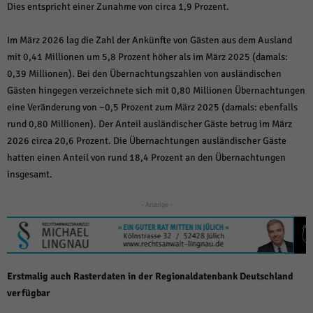
über Websites hinweg verfolgen.
Dies entspricht einer Zunahme von circa 1,9 Prozent.
Cookie-Informationen anzeigen
Im März 2026 lag die Zahl der Ankünfte von Gästen aus dem Ausland
Ext
Externe Medien (6)
mit 0,41 Millionen um 5,8 Prozent höher als im März 2025 (damals:
0,39 Millionen). Bei den Übernachtungszahlen von ausländischen
Inhalte von Videoplattformen und Social-Media-Plattformen werden
standardmäßig blockiert. Wenn Cookies von externen Medien akzeptiert
Gästen hingegen verzeichnete sich mit 0,80 Millionen Übernachtungen
werden, bedarf der Zugriff auf diese Inhalte keiner manuellen Einwilligung
eine Veränderung von −0,5 Prozent zum März 2025 (damals: ebenfalls
mehr.
rund 0,80 Millionen). Der Anteil ausländischer Gäste betrug im März
Cookie-Informationen anzeigen
2026 circa 20,6 Prozent. Die Übernachtungen ausländischer Gäste
Datenschutzerklärung
Impressum
powered by Borlabs Cookie
hatten einen Anteil von rund 18,4 Prozent an den Übernachtungen
insgesamt.
- Anzeige -
Erstmalig auch Rasterdaten in der Regionaldatenbank Deutschland
verfügbar