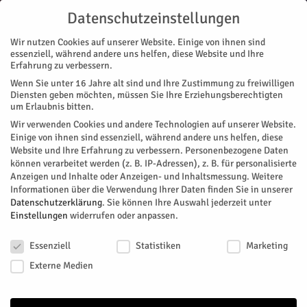
Datenschutzeinstellungen
Wir nutzen Cookies auf unserer Website. Einige von ihnen sind
essenziell, während andere uns helfen, diese Website und Ihre
Erfahrung zu verbessern.
Wenn Sie unter 16 Jahre alt sind und Ihre Zustimmung zu freiwilligen
Start
Stadtteile
Jülich
Online-Gruppenarbeit und Aufzeigen
Diensten geben möchten, müssen Sie Ihre Erziehungsberechtigten
STADTTEILE
JÜLICH
MAGAZIN
ZUKUNFT & WIRTSCHAFT
um Erlaubnis bitten.
Online-Gruppenarbeit und Aufzeigen
Wir verwenden Cookies und andere Technologien auf unserer Website.
Einige von ihnen sind essenziell, während andere uns helfen, diese
Website und Ihre Erfahrung zu verbessern.
Personenbezogene Daten
„Innerhalb von einer, anderthalb Stunden waren wir bereit“,
können verarbeitet werden (z. B. IP-Adressen), z. B. für personalisierte
erklärt Maximilian Jankowski und lächelt sichtbar begeistert.
Anzeigen und Inhalte oder Anzeigen- und Inhaltsmessung.
Weitere
Der Schulungsraum II in Maxis Fahrschule ist seit
Informationen über die Verwendung Ihrer Daten finden Sie in unserer
vergangener Woche zum „Produktionsstudio“ umgestaltet
Datenschutzerklärung
.
Sie können Ihre Auswahl jederzeit unter
Einstellungen
widerrufen oder anpassen.
worden. Seither bieten im „Schichtdienst“ drei Fahrlehrer
Theorie als Online-Unterricht an. Corona macht kreativ.
Datenschutzeinstellungen
Essenziell
Statistiken
Marketing
Von
Dorothée Schenk
-
April 17, 2020
1031
0
Externe Medien
Facebook
Twitter