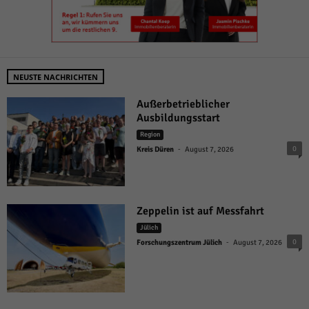
NEUSTE NACHRICHTEN
Außerbetrieblicher
Ausbildungsstart
Region
-
0
Kreis Düren
August 7, 2026
Zeppelin ist auf Messfahrt
Jülich
-
0
Forschungszentrum Jülich
August 7, 2026