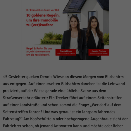
weitere Informationen anzeigen lassen und so nur bestimmte Cookies
auswählen.
Alle akzeptieren
Speichern und weiter
Zurück
Datenschutzeinstellungen
Essenziell (1)
Essenzielle Cookies ermöglichen grundlegende Funktionen und sind für die
einwandfreie Funktion der Website erforderlich.
Cookie-Informationen anzeigen
Sta
Statistiken (1)
15 Gesichter gucken Dennis Wiese an diesem Morgen vom Bildschirm
aus entgegen. Auf einen zweiten Bildschirm daneben ist die Leinwand
Statistik Cookies erfassen Informationen anonym. Diese Informationen helfen
projiziert, auf der Wiese gerade eine übliche Szene aus dem
uns zu verstehen, wie unsere Besucher unsere Website nutzen.
Straßenverkehr erläutert: Ein Trecker fährt auf einem Seitenstreifen
Cookie-Informationen anzeigen
auf einer Landstraße und schon kommt die Frage: „Wer darf auf dem
Mar
Marketing (1)
Seitenstreifen fahren? Und was genau ist ein langsam fahrendes
Fahrzeug?“ Am Kopfschütteln oder hochgezogene Augenbraue sieht der
Marketing-Cookies werden von Drittanbietern oder Publishern verwendet,
Fahrlehrer schon, ob jemand Antworten kann und möchte oder lieber
um personalisierte Werbung anzuzeigen. Sie tun dies, indem sie Besucher