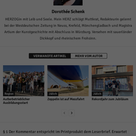
Dorothée Schenk
HERZOGin mit Leib und Seele. Mein HERZ schlägt Muttkrat, Redakteurin gelernt
bei der Westdeutschen Zeitung in Neuss, Krefeld, Mönchengladbach und Magistra
Artium der Kunstgeschichte mit Abschluss in Würzburg. Versehen mit sauerländer
Dickkopf und rheinischem Frohsinn.
VERWANDTE ARTIKEL
MEHR VOM AUTOR
Region
Jülich
Jülich
Außerbetrieblicher
Zeppelin ist auf Messfahrt
Rekordjahr zum Jubiläum
Ausbildungsstart
§ 1 Der Kommentar entspricht im Printprodukt dem Leserbrief. Erwartet