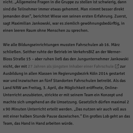
über Websites hinweg verfolgen.
nicht. „Allgemeine Fragen in die Gruppe zu stellen ist schwierig, dann
Cookie-Informationen anzeigen
sind die Teilnehmer immer etwas gehemmt. Man nimmt besser direkt
jemanden dran“, berichtet Wiese von seinen ersten Erfahrung. Zuerst,
Ext
Externe Medien (6)
sagt Maximilian Jankowski, war es ziemlich gewöhnungsbedürftig, in
einen leeren Raum ohne Menschen zu sprechen.
Inhalte von Videoplattformen und Social-Media-Plattformen werden
standardmäßig blockiert. Wenn Cookies von externen Medien akzeptiert
werden, bedarf der Zugriff auf diese Inhalte keiner manuellen Einwilligung
Wie alle Bildungseinrichtungen mussten Fahrschulen ab 16. März
mehr.
schließen. Seither ruhte der Betrieb im VerkehrsBIZ an der Werner-
Cookie-Informationen anzeigen
Bloss Straße 15 – aber ruhen ließ das den Jungunternehmer Jankowski
Datenschutzerklärung
Impressum
powered by Borlabs Cookie
nicht, der mit
27 Jahren als jüngsten Inhaber einer Fahrschule
zur
Ausbildung in allen Klassen im Regierungsbezirk Köln 2014 gestartet
war und inzwischen an fünf Standorten Fahrschulen betreibt. Als das
Land NRW am Freitag, 3. April, die Möglichkeit eröffnete, Online-
Unterricht anzubieten, strickte er mit seinem Team ein Konzept und
machte sich umgehend an die Umsetzung. Gesetzlich dürfen maximal 2
x 90 Minuten Unterricht erteilt werden. „Das nutzen wir auch voll aus
mit einer halben Stunde Pause dazwischen.“ Ein großes Lob geht an das
Team, das Hand in Hand arbeiten würde.