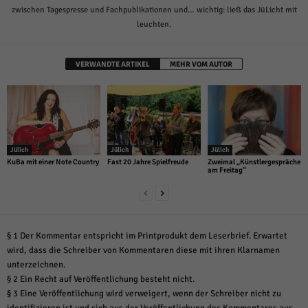
zwischen Tagespresse und Fachpublikationen und… wichtig: ließ das JüLicht mit
leuchten.
VERWANDTE ARTIKEL
MEHR VOM AUTOR
Jülich
Jülich
Jülich
KuBa mit einer Note Country
Fast 20 Jahre Spielfreude
Zweimal „Künstlergespräche
am Freitag“
§ 1 Der Kommentar entspricht im Printprodukt dem Leserbrief. Erwartet
wird, dass die Schreiber von Kommentaren diese mit ihren Klarnamen
unterzeichnen.
§ 2 Ein Recht auf Veröffentlichung besteht nicht.
§ 3 Eine Veröffentlichung wird verweigert, wenn der Schreiber nicht zu
identifizieren ist und sich aus der Veröffentlichung des Kommentares aus