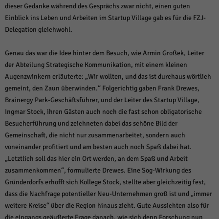
dieser Gedanke während des Gesprächs zwar nicht, einen guten
Einblick ins Leben und Arbeiten im Startup Village gab es für die FZJ-
Delegation gleichwohl.
Genau das war die Idee hinter dem Besuch, wie Armin Großek, Leiter
der Abteilung Strategische Kommunikation, mit einem kleinen
Augenzwinkern erläuterte: „Wir wollten, und das ist durchaus wörtlich
gemeint, den Zaun überwinden.“ Folgerichtig gaben Frank Drewes,
Brainergy Park-Geschäftsführer, und der Leiter des Startup Village,
Ingmar Stock, ihren Gästen auch noch die fast schon obligatorische
Besucherführung und zeichneten dabei das schöne Bild der
Gemeinschaft, die nicht nur zusammenarbeitet, sondern auch
voneinander profitiert und am besten auch noch Spaß dabei hat.
„Letztlich soll das hier ein Ort werden, an dem Spaß und Arbeit
zusammenkommen“, formulierte Drewes. Eine Sog-Wirkung des
Gründerdorfs erhofft sich Kollege Stock, stellte aber gleichzeitig fest,
dass die Nachfrage potentieller Neu-Unternehmen groß ist und „immer
weitere Kreise“ über die Region hinaus zieht. Gute Aussichten also für
die eingangs geäußerte Frage danach, wie sich denn Forschung nun