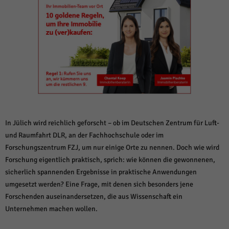
weitere Informationen anzeigen lassen und so nur bestimmte Cookies
auswählen.
Alle akzeptieren
Speichern und weiter
Zurück
Datenschutzeinstellungen
Essenziell (1)
Essenzielle Cookies ermöglichen grundlegende Funktionen und sind für die
einwandfreie Funktion der Website erforderlich.
Cookie-Informationen anzeigen
In Jülich wird reichlich geforscht – ob im Deutschen Zentrum für Luft-
Sta
Statistiken (1)
und Raumfahrt DLR, an der Fachhochschule oder im
Forschungszentrum FZJ, um nur einige Orte zu nennen. Doch wie wird
Statistik Cookies erfassen Informationen anonym. Diese Informationen helfen
uns zu verstehen, wie unsere Besucher unsere Website nutzen.
Forschung eigentlich praktisch, sprich: wie können die gewonnenen,
sicherlich spannenden Ergebnisse in praktische Anwendungen
Cookie-Informationen anzeigen
umgesetzt werden? Eine Frage, mit denen sich besonders jene
Mar
Marketing (1)
Forschenden auseinandersetzen, die aus Wissenschaft ein
Unternehmen machen wollen.
Marketing-Cookies werden von Drittanbietern oder Publishern verwendet,
um personalisierte Werbung anzuzeigen. Sie tun dies, indem sie Besucher