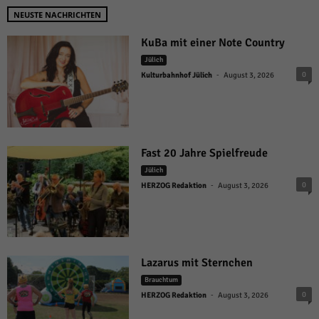
NEUSTE NACHRICHTEN
KuBa mit einer Note Country
Jülich
-
0
Kulturbahnhof Jülich
August 3, 2026
Fast 20 Jahre Spielfreude
Jülich
-
0
HERZOG Redaktion
August 3, 2026
Lazarus mit Sternchen
Brauchtum
-
0
HERZOG Redaktion
August 3, 2026