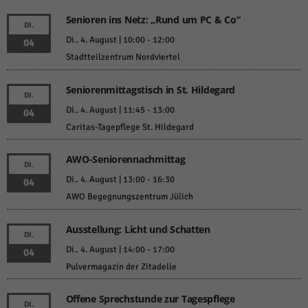
Senioren ins Netz: „Rund um PC & Co“
DI.
Di.. 4. August | 10:00
-
12:00
04
Stadtteilzentrum Nordviertel
Seniorenmittagstisch in St. Hildegard
DI.
Di.. 4. August | 11:45
-
13:00
04
Caritas-Tagepflege St. Hildegard
AWO-Seniorennachmittag
DI.
Di.. 4. August | 13:00
-
16:30
04
AWO Begegnungszentrum Jülich
Ausstellung: Licht und Schatten
DI.
Di.. 4. August | 14:00
-
17:00
04
Pulvermagazin der Zitadelle
Offene Sprechstunde zur Tagespflege
DI.