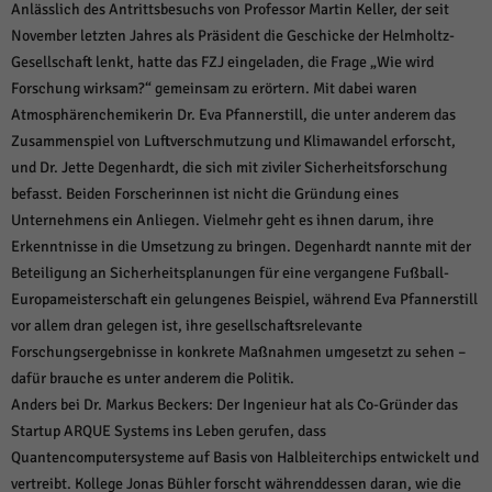
über Websites hinweg verfolgen.
Anlässlich des Antrittsbesuchs von Professor Martin Keller, der seit
Cookie-Informationen anzeigen
November letzten Jahres als Präsident die Geschicke der Helmholtz-
Gesellschaft lenkt, hatte das FZJ eingeladen, die Frage „Wie wird
Ext
Externe Medien (6)
Forschung wirksam?“ gemeinsam zu erörtern. Mit dabei waren
Atmosphärenchemikerin Dr. Eva Pfannerstill, die unter anderem das
Inhalte von Videoplattformen und Social-Media-Plattformen werden
standardmäßig blockiert. Wenn Cookies von externen Medien akzeptiert
Zusammenspiel von Luftverschmutzung und Klimawandel erforscht,
werden, bedarf der Zugriff auf diese Inhalte keiner manuellen Einwilligung
und Dr. Jette Degenhardt, die sich mit ziviler Sicherheitsforschung
mehr.
befasst. Beiden Forscherinnen ist nicht die Gründung eines
Cookie-Informationen anzeigen
Unternehmens ein Anliegen. Vielmehr geht es ihnen darum, ihre
Datenschutzerklärung
Impressum
powered by Borlabs Cookie
Erkenntnisse in die Umsetzung zu bringen. Degenhardt nannte mit der
Beteiligung an Sicherheitsplanungen für eine vergangene Fußball-
Europameisterschaft ein gelungenes Beispiel, während Eva Pfannerstill
vor allem dran gelegen ist, ihre gesellschaftsrelevante
Forschungsergebnisse in konkrete Maßnahmen umgesetzt zu sehen –
dafür brauche es unter anderem die Politik.
Anders bei Dr. Markus Beckers: Der Ingenieur hat als Co-Gründer das
Startup ARQUE Systems ins Leben gerufen, dass
Quantencomputersysteme auf Basis von Halbleiterchips entwickelt und
vertreibt. Kollege Jonas Bühler forscht währenddessen daran, wie die