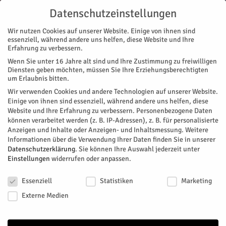
Datenschutzeinstellungen
Wir nutzen Cookies auf unserer Website. Einige von ihnen sind
essenziell, während andere uns helfen, diese Website und Ihre
Erfahrung zu verbessern.
Wenn Sie unter 16 Jahre alt sind und Ihre Zustimmung zu freiwilligen
Start
Stadtteile
Jülich
Von Gründungen und Wirksamkeit
Diensten geben möchten, müssen Sie Ihre Erziehungsberechtigten
STADTTEILE
JÜLICH
MAGAZIN
ZUKUNFT & WIRTSCHAFT
um Erlaubnis bitten.
Von Gründungen und Wirksamkeit
Wir verwenden Cookies und andere Technologien auf unserer Website.
Einige von ihnen sind essenziell, während andere uns helfen, diese
Website und Ihre Erfahrung zu verbessern.
Personenbezogene Daten
Professor Martin Keller, neuer Präsident der Helmholtz-
können verarbeitet werden (z. B. IP-Adressen), z. B. für personalisierte
Gesellschaft, stattete dem Forschungstandort Jülich einen
Anzeigen und Inhalte oder Anzeigen- und Inhaltsmessung.
Weitere
Antrittsbesuch ab. Beim "Abstecher" ins Startup Village stand
Informationen über die Verwendung Ihrer Daten finden Sie in unserer
die Frage im Mittelpunkt, wie Forschung wirksam werden
Datenschutzerklärung
.
Sie können Ihre Auswahl jederzeit unter
Einstellungen
widerrufen oder anpassen.
kann.
Datenschutzeinstellungen
Von
Britta Sylvester
-
Mai 4, 2026
131
0
Essenziell
Statistiken
Marketing
Externe Medien
Facebook
Twitter