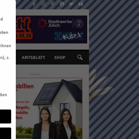
nd
geben
 ihnen
n), z.
INE
AMTSBLATT
SHOP
- Anzeige -
dien