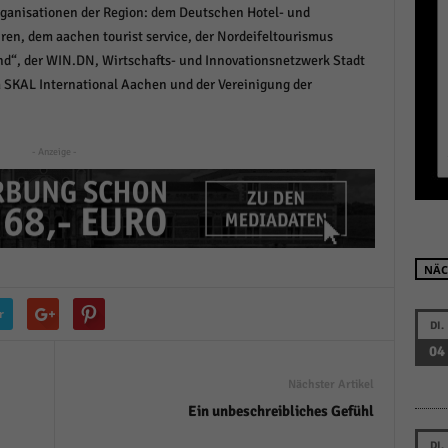
ganisationen der Region: dem Deutschen Hotel- und
r manuellen Einwilligung mehr.
en, dem aachen tourist service, der Nordeifeltourismus
Cookie-Informationen anzeigen
d“, der WIN.DN, Wirtschafts- und Innovationsnetzwerk Stadt
Datenschutzerklärung
Im
red by Borlabs Cookie
SKAL International Aachen und der Vereinigung der
- Anzeige -
NÄC
r
DI.
04
Nächster Artikel
Ein unbeschreibliches Gefühl
DI.