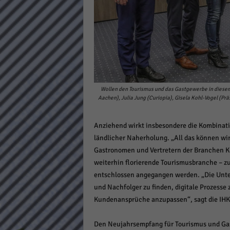
Daten
Ess
Essen
Funkt
Stat
Wollen den Tourismus und das Gastgewerbe in diesem 
Stati
Aachen), Julia Jung (Curiopia), Gisela Kohl-Vogel (P
wie u
Anziehend wirkt insbesondere die Kombinatio
ländlicher Naherholung. „All das können wir
Mar
Gastronomen und Vertretern der Branchen Kul
Marke
weiterhin florierende Tourismusbranche – 
Werbu
entschlossen angegangen werden. „Die Unter
und Nachfolger zu finden, digitale Prozesse
Kundenansprüche anzupassen“, sagt die IHK
Ext
Inhal
Den Neujahrsempfang für Tourismus und Gas
Wenn 