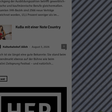
ckgang der Ausbildungszahlen betrifft gewerblich-
ische und kaufmännische Berufe gleichermaßen.
amten IHK-Bezirk sind 2566 neue Verträge
eichnet worden, 13,1 Prozent weniger als im...
KuBa mit einer Note Country
Statistiken
-
0
hen,
Kulturbahnhof Jülich
August 3, 2026
ich ist sie längst eine gute Bekannte: Sie stand beim
bendmarkt ebenso auf der Bühne wie beim
lini Zeitsprung Festival – und natürlich...
Marketing
rte
cast
Externe Medien
ert.