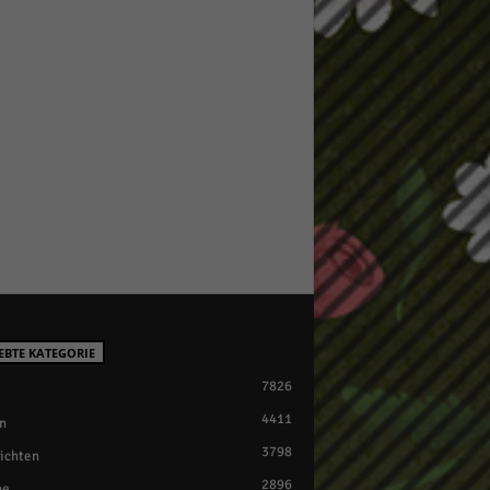
EBTE KATEGORIE
7826
4411
n
3798
ichten
2896
ne