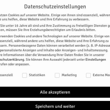
G
UNTERSTÜTZEN
KONTAKT
DATENSCHUTZ
IMPRESSUM
Datenschutzeinstellungen
utzen Cookies auf unserer Website. Einige von ihnen sind essenziell, währe
e uns helfen, diese Website und Ihre Erfahrung zu verbessern.
Sie unter 16 Jahre alt sind und Ihre Zustimmung zu freiwilligen Diensten 
en, müssen Sie Ihre Erziehungsberechtigten um Erlaubnis bitten.
erwenden Cookies und andere Technologien auf unserer Website. Einige von
essenziell, während andere uns helfen, diese Website und Ihre Erfahrung zu
ssern.
Personenbezogene Daten können verarbeitet werden (z. B. IP-Adresse
SPEZIAL
E-PAPER
KINO
GALERIE
TERM
r personalisierte Anzeigen und Inhalte oder Anzeigen- und Inhaltsmessung.
re Informationen über die Verwendung Ihrer Daten finden Sie in unserer
 in der Region gestiegen
schutzerklärung
.
Sie können Ihre Auswahl jederzeit unter
Einstellungen
TSCHAFT
rufen oder anpassen.
ngen in der Region
schutzeinstellungen
ssenziell
Statistiken
Marketing
Externe Me
Alle akzeptieren
 sie oft in die Region: Die Zahl der Übernachtungen in
erg ist 2019 gegenüber dem Vorjahr um 3,4 Prozent
n über dem NRW-Durchschnitt von 2,8 Prozent“, sagt
Speichern und weiter
dustrie- und Handelskammer (IHK) Aachen, beim