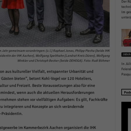
Der Rü
schutzeinstellungen
techn
enziell (1)
Im ges
unterz
zielle Cookies ermöglichen grundlegende Funktionen und sind für die einwandfreie
ion der Website erforderlich.
Cookie-Informationen anzeigen
istiken (1)
Jahr gemeinsam voranbringen: (v. l.) Raphael Jonas, Philipp Piecha (beide IHK
Jülich
stik Cookies erfassen Informationen anonym. Diese Informationen helfen uns zu verste
räsidentin der IHK Aachen), Wolfgang Spelthahn (Landrat Kreis Düren), Wolfgang
nsere Besucher unsere Website nutzen.
Winkler und Christoph Becker (beide DEHOGA). Foto: Rudi Böhmer
In Jül
Cookie-Informationen anzeigen
Feiera
n aus kultureller Vielfalt, entspannter Urbanität und
Pasqua
 Gästen bieten“, betont Kohl-Vogel vor 120 Hoteliers,
keting (1)
tur und Freizeit. Beste Voraussetzungen also für eine
ting-Cookies werden von Drittanbietern oder Publishern verwendet, um personalisie
zumindest, wenn auch die aktuellen Herausforderungen
Pod
ng anzuzeigen. Sie tun dies, indem sie Besucher über Websites hinweg verfolgen.
nehmen stehen vor vielfältigen Aufgaben: Es gilt, Fachkräfte
Cookie-Informationen anzeigen
 zu integrieren und Konzepte an sich verändernde
-Präsidentin.
erne Medien (6)
te von Videoplattformen und Social-Media-Plattformen werden standardmäßig blocki
tgewerbe im Kammerbezirk Aachen organisiert die IHK
Cookies von externen Medien akzeptiert werden, bedarf der Zugriff auf diese Inhalte