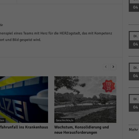
04
de
menspiel eines Teams mit Herz für die HERZogstadt, das mit Kompetenz
DI.
t und Bild gespeist wird.
04
DI.
04
DI.
04
ten
Geschichte/n
fahrunfall ins Krankenhaus
Wachstum, Konsolidierung und
Mehr 
neue Herausforderungen