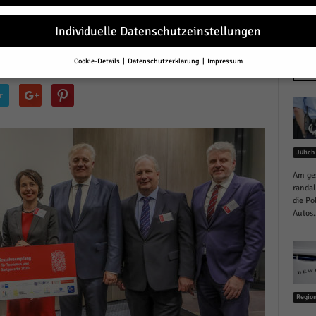
stgewerbe in Düren. Im vergangenen Jahr seien in der
nachtungen gezählt worden.
Individuelle Datenschutzeinstellungen
0
Cookie-Details
Datenschutzerklärung
Impressum
Datenschutzeinstellungen
NEU
r
Sie unter 16 Jahre alt sind und Ihre Zustimmung zu freiwilligen Diensten 
en, müssen Sie Ihre Erziehungsberechtigten um Erlaubnis bitten.
erwenden Cookies und andere Technologien auf unserer Website. Einige von
essenziell, während andere uns helfen, diese Website und Ihre Erfahrung zu
Jülich
ssern.
Personenbezogene Daten können verarbeitet werden (z. B. IP-Adresse
r personalisierte Anzeigen und Inhalte oder Anzeigen- und Inhaltsmessung.
Am ges
re Informationen über die Verwendung Ihrer Daten finden Sie in unserer
randal
schutzerklärung
.
die Po
finden Sie eine Übersicht über alle verwendeten Cookies. Sie können Ihre
Autos..
lligung zu ganzen Kategorien geben oder sich weitere Informationen anzei
n und so nur bestimmte Cookies auswählen.
le akzeptieren
Regio
eichern und weiter