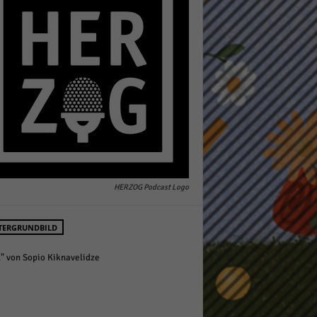
pressum
HERZOG Podcast Logo
TERGRUNDBILD
l" von Sopio Kiknavelidze