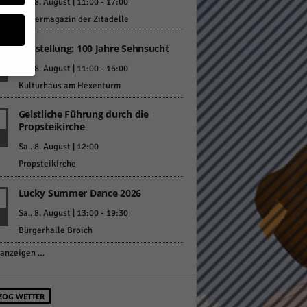
Sa.. 8. August | 11:00
-
17:00
Pulvermagazin der Zitadelle
Ausstellung: 100 Jahre Sehnsucht
Sa.. 8. August | 11:00
-
16:00
Kulturhaus am Hexenturm
geben
Geistliche Führung durch die
Propsteikirche
 ihnen
Sa.. 8. August | 12:00
n), z.
Propsteikirche
Lucky Summer Dance 2026
Sa.. 8. August | 13:00
-
19:30
gen
Bürgerhalle Broich
anzeigen …
Zurück
ZOG WETTER