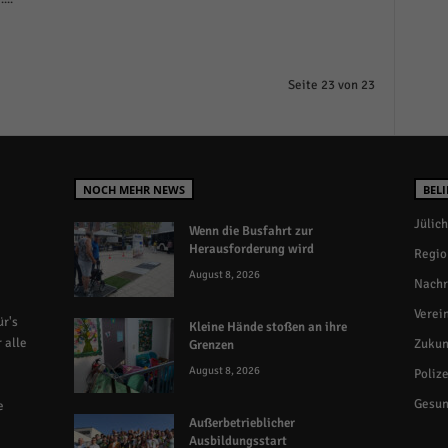
Seite 23 von 23
NOCH MEHR NEWS
BELI
Jülich
Wenn die Busfahrt zur
Herausforderung wird
Regio
August 8, 2026
Nachr
Verei
r's
Kleine Hände stoßen an ihre
 alle
Zukun
Grenzen
August 8, 2026
Polize
Gesun
e
Außerbetrieblicher
Ausbildungsstart