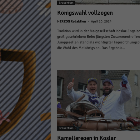
Brauchtum
Daten
Ess
Königswahl vollzogen
Essen
-
HERZOG Redaktion
April 10, 2024
Funkt
Tradition wird in der Maigesellschaft Koslar-Engelsd
groß geschrieben: Beim jüngsten Zusammentreffen
Junggesellen stand als wichtigster Tagesordnungsp
Stat
die Wahl des Maikönigs an. Das Ergebnis...
Stati
wie u
Mar
Marke
Werbu
Ext
Brauchtum
Inhal
Kamelleregen in Koslar
Wenn 