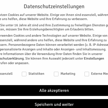
G
UNTERSTÜTZEN
KONTAKT
DATENSCHUTZ
IMPRESSUM
Datenschutzeinstellungen
utzen Cookies auf unserer Website. Einige von ihnen sind essenziell, währe
e uns helfen, diese Website und Ihre Erfahrung zu verbessern.
Sie unter 16 Jahre alt sind und Ihre Zustimmung zu freiwilligen Diensten 
en, müssen Sie Ihre Erziehungsberechtigten um Erlaubnis bitten.
erwenden Cookies und andere Technologien auf unserer Website. Einige von
essenziell, während andere uns helfen, diese Website und Ihre Erfahrung zu
ssern.
Personenbezogene Daten können verarbeitet werden (z. B. IP-Adresse
SPEZIAL
E-PAPER
KINO
GALERIE
TERM
r personalisierte Anzeigen und Inhalte oder Anzeigen- und Inhaltsmessung.
re Informationen über die Verwendung Ihrer Daten finden Sie in unserer
NTARE
MOBILITÄT
POLITIK
RATHAUS
REGION
schutzerklärung
.
Sie können Ihre Auswahl jederzeit unter
Einstellungen
rufen oder anpassen.
NÄC
schutzeinstellungen
ssenziell
Statistiken
Marketing
Externe Me
SA.
08
Alle akzeptieren
Speichern und weiter
SA.