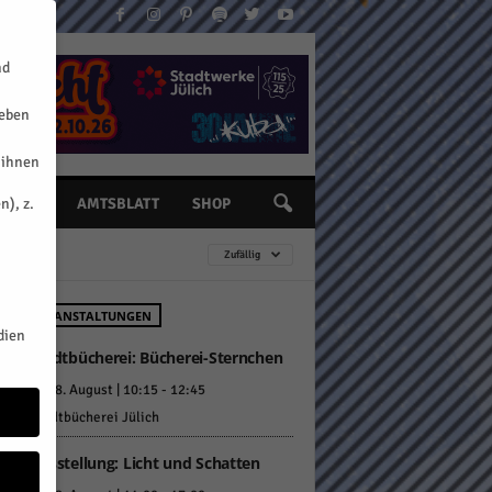
nd
geben
 ihnen
n), z.
INE
AMTSBLATT
SHOP
Zufällig
HSTE VERANSTALTUNGEN
dien
Stadtbücherei: Bücherei-Sternchen
Sa.. 8. August | 10:15
-
12:45
Stadtbücherei Jülich
Ausstellung: Licht und Schatten