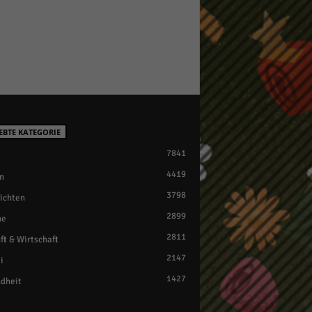
EBTE KATEGORIE
7841
4419
n
3798
ichten
2899
ne
2811
ft & Wirtschaft
2147
i
1427
dheit