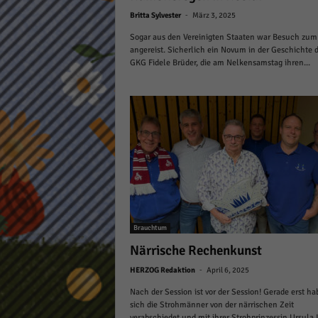
keine
-
Britta Sylvester
März 3, 2025
Sogar aus den Vereinigten Staaten war Besuch zum
angereist. Sicherlich ein Novum in der Geschichte 
powe
GKG Fidele Brüder, die am Nelkensamstag ihren...
Brauchtum
Närrische Rechenkunst
-
HERZOG Redaktion
April 6, 2025
Nach der Session ist vor der Session! Gerade erst h
sich die Strohmänner von der närrischen Zeit
verabschiedet und mit ihrer Strohprinzessin Ursula I.