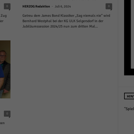
r manuellen Einwilligung mehr.
-
0
0
HERZOG Redaktion
Juli 6, 2024
Cookie-Informationen anzeigen
 Zug
Getreu dem James Bond Klassiker „Sag niemals nie“ wird
der
Bernhard Westphal bei der KG ULK Selgersdorf in der
Datenschutzerklärung
Im
red by Borlabs Cookie
Jubiläumssession 2024/25 nun zum dritten Mal...
HIN
"Spie
0
aben
...