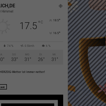
ICH,DE
er Himmel
°
18.5
°
C
17.5
°
16.5
Statistiken
hen,
74 %
0.5kmh
6 %
A.
SO.
MO.
DI.
MI.
30
°
33
°
31
°
26
°
31
°
Marketing
HERZOG-Wetter ist immer netter!
rte
cast
Externe Medien
ert.