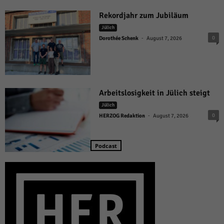
Rekordjahr zum Jubiläum
Jülich
-
0
Dorothée Schenk
August 7, 2026
Arbeitslosigkeit in Jülich steigt
Jülich
-
0
HERZOG Redaktion
August 7, 2026
Podcast