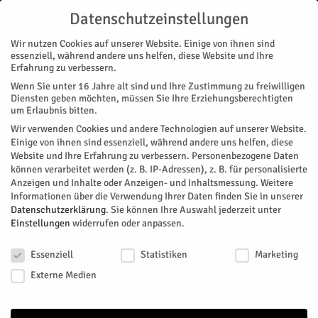
Datenschutzeinstellungen
Wir nutzen Cookies auf unserer Website. Einige von ihnen sind
essenziell, während andere uns helfen, diese Website und Ihre
Erfahrung zu verbessern.
Wenn Sie unter 16 Jahre alt sind und Ihre Zustimmung zu freiwilligen
Start
Nachrichten
Haarbachtalbrücke vorzeitig gesperrt
Diensten geben möchten, müssen Sie Ihre Erziehungsberechtigten
NACHRICHTEN
REGION
um Erlaubnis bitten.
Haarbachtalbrücke vorzeitig gesperrt
Wir verwenden Cookies und andere Technologien auf unserer Website.
Einige von ihnen sind essenziell, während andere uns helfen, diese
Website und Ihre Erfahrung zu verbessern.
Personenbezogene Daten
Die Autobahn GmbH des Bundes, Niederlassung Rheinland,
können verarbeitet werden (z. B. IP-Adressen), z. B. für personalisierte
hat an der Haarbachtalbrücke im Zuge der A544 eine
Anzeigen und Inhalte oder Anzeigen- und Inhaltsmessung.
Weitere
Sonderprüfung zum aktuellen Bauwerkszustand
Informationen über die Verwendung Ihrer Daten finden Sie in unserer
durchgeführt. Nach dem Ergebnis der aktuellen
Datenschutzerklärung
.
Sie können Ihre Auswahl jederzeit unter
Einstellungen
widerrufen oder anpassen.
Bauwerksprüfung hat sich der Zustand der
Haarbachtalbrücke weiter verschlechtert. Die ohnehin für
Datenschutzeinstellungen
einen Neubau vorgesehene Haarbachtalbrücke muss daher
Essenziell
Statistiken
Marketing
vorzeitig teilweise auf der Seite in Richtung Köln gesperrt
Externe Medien
werden. Ob und unter welchen Umständen die Brückenhälfte
wieder freigegeben werden kann soll in den kommenden