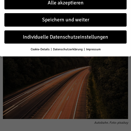
Wochen abgestimmt werden, teilt die Autobahn GmbH mit.
Alle akzeptieren
Von
HERZOG Redaktion
-
Juli 20, 2023
249
0
Speichern und weiter
Facebook
Twitter
Individuelle Datenschutzeinstellungen
Cookie-Details
Datenschutzerklärung
Impressum
Datenschutzeinstellungen
Wenn Sie unter 16 Jahre alt sind und Ihre Zustimmung zu freiwilligen
Diensten geben möchten, müssen Sie Ihre Erziehungsberechtigten
um Erlaubnis bitten.
Wir verwenden Cookies und andere Technologien auf unserer Website.
Einige von ihnen sind essenziell, während andere uns helfen, diese
Website und Ihre Erfahrung zu verbessern.
Personenbezogene Daten
können verarbeitet werden (z. B. IP-Adressen), z. B. für personalisierte
Anzeigen und Inhalte oder Anzeigen- und Inhaltsmessung.
Weitere
Informationen über die Verwendung Ihrer Daten finden Sie in unserer
Datenschutzerklärung
.
Hier finden Sie eine Übersicht über alle verwendeten Cookies. Sie
Autobahn. Foto: pixabay
können Ihre Einwilligung zu ganzen Kategorien geben oder sich