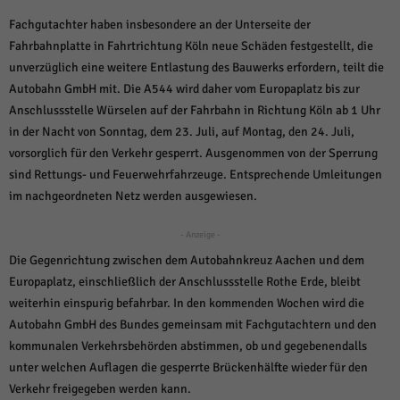
über Websites hinweg verfolgen.
Fachgutachter haben insbesondere an der Unterseite der
Cookie-Informationen anzeigen
Fahrbahnplatte in Fahrtrichtung Köln neue Schäden festgestellt, die
Ext
Externe Medien (6)
unverzüglich eine weitere Entlastung des Bauwerks erfordern, teilt die
Autobahn GmbH mit. Die A544 wird daher vom Europaplatz bis zur
Inhalte von Videoplattformen und Social-Media-Plattformen werden
standardmäßig blockiert. Wenn Cookies von externen Medien akzeptiert
Anschlussstelle Würselen auf der Fahrbahn in Richtung Köln ab 1 Uhr
werden, bedarf der Zugriff auf diese Inhalte keiner manuellen Einwilligung
in der Nacht von Sonntag, dem 23. Juli, auf Montag, den 24. Juli,
mehr.
vorsorglich für den Verkehr gesperrt. Ausgenommen von der Sperrung
Cookie-Informationen anzeigen
sind Rettungs- und Feuerwehrfahrzeuge. Entsprechende Umleitungen
Datenschutzerklärung
Impressum
powered by Borlabs Cookie
im nachgeordneten Netz werden ausgewiesen.
- Anzeige -
Die Gegenrichtung zwischen dem Autobahnkreuz Aachen und dem
Europaplatz, einschließlich der Anschlussstelle Rothe Erde, bleibt
weiterhin einspurig befahrbar. In den kommenden Wochen wird die
Autobahn GmbH des Bundes gemeinsam mit Fachgutachtern und den
kommunalen Verkehrsbehörden abstimmen, ob und gegebenendalls
unter welchen Auflagen die gesperrte Brückenhälfte wieder für den
Verkehr freigegeben werden kann.