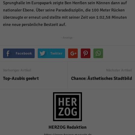
über Websites hinweg verfolgen.
Sprunghalle im Europapark zeigte Ben Henßen sein Können dann auf
Cookie-Informationen anzeigen
nationaler Ebene. Über seine Paradedisziplin, die 100 Meter Rücken
überzeugte er erneut und stellte mit seiner Zeit von 1:02,58 Minuten
Ext
Externe Medien (6)
eine neue persönliche Bestzeit auf.
Inhalte von Videoplattformen und Social-Media-Plattformen werden
standardmäßig blockiert. Wenn Cookies von externen Medien akzeptiert
- Anzeige -
werden, bedarf der Zugriff auf diese Inhalte keiner manuellen Einwilligung
mehr.
Facebook
Twitter
Cookie-Informationen anzeigen
Datenschutzerklärung
Impressum
powered by Borlabs Cookie
Vorheriger Artikel
Nächster Artikel
Top-Azubis geehrt
Chance: Ästhetisches Stadtbild
HERZOG Redaktion
https://www.herzog-magazin.de