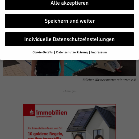
Alle akzeptieren
Speichern und weiter
Individuelle Datenschutzeinstellungen
Cookie-Details
Datenschutzerklärung
Impressum
Datenschutzeinstellungen
Wenn Sie unter 16 Jahre alt sind und Ihre Zustimmung zu freiwilligen
Diensten geben möchten, müssen Sie Ihre Erziehungsberechtigten
um Erlaubnis bitten.
Jülicher Wassersportverein 1923 e.V.
Wir verwenden Cookies und andere Technologien auf unserer Website.
- Anzeige -
Einige von ihnen sind essenziell, während andere uns helfen, diese
Website und Ihre Erfahrung zu verbessern.
Personenbezogene Daten
können verarbeitet werden (z. B. IP-Adressen), z. B. für personalisierte
Anzeigen und Inhalte oder Anzeigen- und Inhaltsmessung.
Weitere
Informationen über die Verwendung Ihrer Daten finden Sie in unserer
Datenschutzerklärung
.
Hier finden Sie eine Übersicht über alle verwendeten Cookies. Sie
können Ihre Einwilligung zu ganzen Kategorien geben oder sich