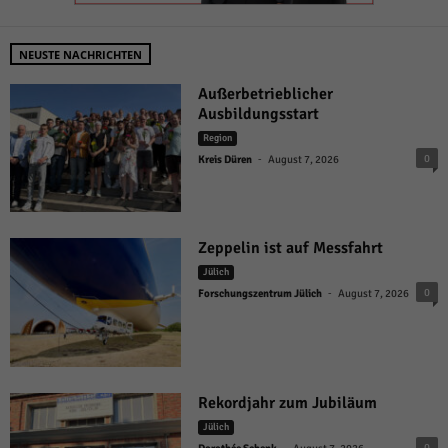
NEUSTE NACHRICHTEN
Außerbetrieblicher
Ausbildungsstart
Region
-
0
Kreis Düren
August 7, 2026
Zeppelin ist auf Messfahrt
Jülich
-
0
Forschungszentrum Jülich
August 7, 2026
Rekordjahr zum Jubiläum
Jülich
-
0