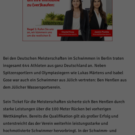
weitere Informationen anzeigen lassen und so nur bestimmte Cookies
auswählen.
Alle akzeptieren
Speichern und weiter
Zurück
Datenschutzeinstellungen
Essenziell (1)
Essenzielle Cookies ermöglichen grundlegende Funktionen und sind für die
einwandfreie Funktion der Website erforderlich.
Bei den Deutschen Meisterschaften im Schwimmen in Berlin traten
insgesamt 644 Athleten aus ganz Deutschland an. Neben
Cookie-Informationen anzeigen
Spitzensportlern und Olympiasiegern wie Lukas Märtens und Isabel
Sta
Statistiken (1)
Gose war auch ein Schwimmer aus Jülich vertreten: Ben Henßen aus
dem Jülicher Wassersportverein.
Statistik Cookies erfassen Informationen anonym. Diese Informationen helfen
uns zu verstehen, wie unsere Besucher unsere Website nutzen.
Sein Ticket für die Meisterschaften sicherte sich Ben Henßen durch
Cookie-Informationen anzeigen
starke Leistungen über die 100 Meter Rücken bei vorherigen
Mar
Marketing (1)
Wettkämpfen. Bereits die Qualifikation gilt als großer Erfolg und
unterstreicht das der Verein weiterhin leistungsstarke und
Marketing-Cookies werden von Drittanbietern oder Publishern verwendet,
um personalisierte Werbung anzuzeigen. Sie tun dies, indem sie Besucher
hochmotivierte Schwimmer hervorbringt. In der Schwimm- und