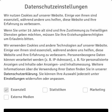
Datenschutzeinstellungen
Wir nutzen Cookies auf unserer Website. Einige von ihnen sind
essenziell, während andere uns helfen, diese Website und Ihre
Erfahrung zu verbessern.
Wenn Sie unter 16 Jahre alt sind und Ihre Zustimmung zu freiwilligen
Start
Stadtteile
Jülich
Jülicher Schwimmer überrascht in Berlin
Diensten geben möchten, müssen Sie Ihre Erziehungsberechtigten
STADTTEILE
JÜLICH
NACHRICHTEN
SPORT
MAGAZIN
VEREINE
um Erlaubnis bitten.
Jülicher Schwimmer überrascht in
Wir verwenden Cookies und andere Technologien auf unserer Website.
Einige von ihnen sind essenziell, während andere uns helfen, diese
Berlin
Website und Ihre Erfahrung zu verbessern.
Personenbezogene Daten
können verarbeitet werden (z. B. IP-Adressen), z. B. für personalisierte
Anzeigen und Inhalte oder Anzeigen- und Inhaltsmessung.
Weitere
Der Jülicher Schwimmer Ben Henßen erlangte eine neue
Informationen über die Verwendung Ihrer Daten finden Sie in unserer
Bestzeit in seiner Paradedisziplin in Berlin.
Datenschutzerklärung
.
Sie können Ihre Auswahl jederzeit unter
Einstellungen
widerrufen oder anpassen.
Von
HERZOG Redaktion
-
Mai 7, 2026
86
0
Datenschutzeinstellungen
Essenziell
Statistiken
Marketing
Facebook
Twitter
Externe Medien