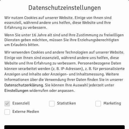
Datenschutzeinstellungen
Wir nutzen Cookies auf unserer Website. Einige von ihnen sind
essenziell, während andere uns helfen, diese Website und Ihre
Erfahrung zu verbessern.
Wenn Sie unter 16 Jahre alt sind und Ihre Zustimmung zu freiwilligen
Start
Stadtteile
Jülich
Chance: Ästhetisches Stadtbild
Diensten geben möchten, müssen Sie Ihre Erziehungsberechtigten
STADTTEILE
JÜLICH
MAGAZIN
ZUKUNFT & WIRTSCHAFT
um Erlaubnis bitten.
Chance: Ästhetisches Stadtbild
Wir verwenden Cookies und andere Technologien auf unserer Website.
Einige von ihnen sind essenziell, während andere uns helfen, diese
Website und Ihre Erfahrung zu verbessern.
Personenbezogene Daten
Noch bis Ende August können Immoblienbesitzer in den
können verarbeitet werden (z. B. IP-Adressen), z. B. für personalisierte
Genuss von Fördermitteln aus dem Haus- und Hofprogramm
Anzeigen und Inhalte oder Anzeigen- und Inhaltsmessung.
Weitere
kommen.
Informationen über die Verwendung Ihrer Daten finden Sie in unserer
Datenschutzerklärung
.
Sie können Ihre Auswahl jederzeit unter
Von
HERZOG Redaktion
-
Mai 7, 2026
166
0
Einstellungen
widerrufen oder anpassen.
Datenschutzeinstellungen
Facebook
Twitter
Essenziell
Statistiken
Marketing
Externe Medien