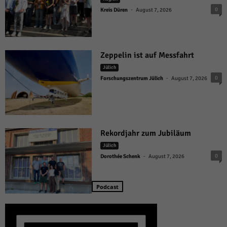
-
0
Kreis Düren
August 7, 2026
Zeppelin ist auf Messfahrt
Jülich
-
0
Forschungszentrum Jülich
August 7, 2026
Rekordjahr zum Jubiläum
Jülich
-
0
Dorothée Schenk
August 7, 2026
Podcast