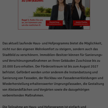
weitere Informationen anzeigen lassen und so nur bestimmte Cookies
auswählen.
Alle akzeptieren
Speichern und weiter
Zurück
Datenschutzeinstellungen
Essenziell (1)
Essenzielle Cookies ermöglichen grundlegende Funktionen und sind für die
Das aktuell laufende Haus- und Hofprogramms bietet die Möglichkeit,
einwandfreie Funktion der Website erforderlich.
nicht nur den eigenen Wohnkomfort zu steigern, sondern auch das
Cookie-Informationen anzeigen
Stadtbild zu verschönern. Immobilen-Besitzer können für Sanierungs-
und Verschönungsmaßnahmen an ihren Gebäuden Zuschüsse bis zu
Sta
Statistiken (1)
20.000 Euro erhalten. Der Förderzeitraum ist bis zum August 2027
Statistik Cookies erfassen Informationen anonym. Diese Informationen helfen
befristet. Gefördert werden unter anderem die Instandsetzung und
uns zu verstehen, wie unsere Besucher unsere Website nutzen.
Sanierung von Fassaden, der Rückbau von Fassadenverkleidungen und
Cookie-Informationen anzeigen
Wiederherstellung erhaltenswerter Ursprungsfassaden, die Gestaltung
von Abstandsflächen und Vorgärten sowie die dazugehörigen
Mar
Marketing (1)
vorbereitenden Maßnahmen.
Marketing-Cookies werden von Drittanbietern oder Publishern verwendet,
um personalisierte Werbung anzuzeigen. Sie tun dies, indem sie Besucher
Die Teilnahme am Haus- und Hofprogramm ist einfach und