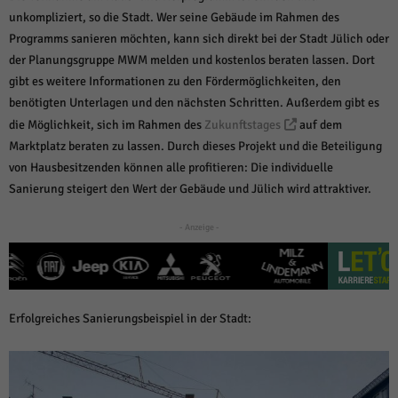
über Websites hinweg verfolgen.
unkompliziert, so die Stadt. Wer seine Gebäude im Rahmen des
Cookie-Informationen anzeigen
Programms sanieren möchten, kann sich direkt bei der Stadt Jülich oder
Ext
der Planungsgruppe MWM melden und kostenlos beraten lassen. Dort
Externe Medien (6)
gibt es weitere Informationen zu den Fördermöglichkeiten, den
Inhalte von Videoplattformen und Social-Media-Plattformen werden
benötigten Unterlagen und den nächsten Schritten. Außerdem gibt es
standardmäßig blockiert. Wenn Cookies von externen Medien akzeptiert
werden, bedarf der Zugriff auf diese Inhalte keiner manuellen Einwilligung
die Möglichkeit, sich im Rahmen des
Zukunftstages
auf dem
mehr.
Marktplatz beraten zu lassen. Durch dieses Projekt und die Beteiligung
Cookie-Informationen anzeigen
von Hausbesitzenden können alle profitieren: Die individuelle
Sanierung steigert den Wert der Gebäude und Jülich wird attraktiver.
Datenschutzerklärung
Impressum
powered by Borlabs Cookie
- Anzeige -
Erfolgreiches Sanierungsbeispiel in der Stadt: