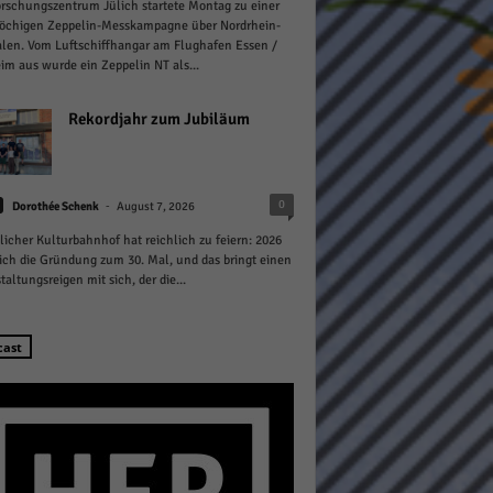
rschungszentrum Jülich startete Montag zu einer
öchigen Zeppelin-Messkampagne über Nordrhein-
len. Vom Luftschiffhangar am Flughafen Essen /
m aus wurde ein Zeppelin NT als...
Rekordjahr zum Jubiläum
Statistiken
-
0
hen,
Dorothée Schenk
August 7, 2026
licher Kulturbahnhof hat reichlich zu feiern: 2026
sich die Gründung zum 30. Mal, und das bringt einen
taltungsreigen mit sich, der die...
Marketing
rte
cast
Externe Medien
ert.