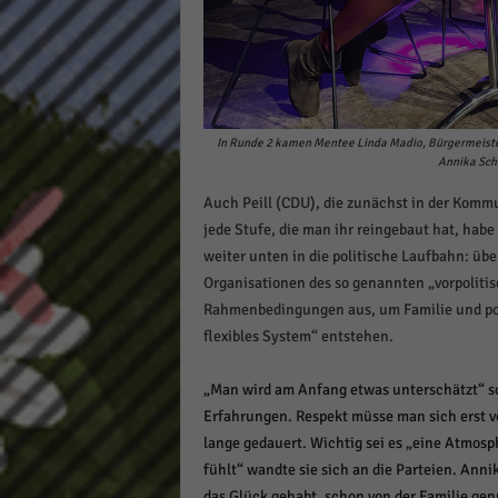
In Runde 2 kamen Mentee Linda Madio, Bürgermeiste
Annika Schm
Auch Peill (CDU), die zunächst in der Kommun
jede Stufe, die man ihr reingebaut hat, habe
weiter unten in die politische Laufbahn: ü
Organisationen des so genannten „vorpolitisc
Rahmenbedingungen aus, um Familie und pol
flexibles System“ entstehen.
„Man wird am Anfang etwas unterschätzt“ s
Erfahrungen. Respekt müsse man sich erst v
lange gedauert. Wichtig sei es „eine Atmosp
fühlt“ wandte sie sich an die Parteien. Anni
das Glück gehabt, schon von der Familie g