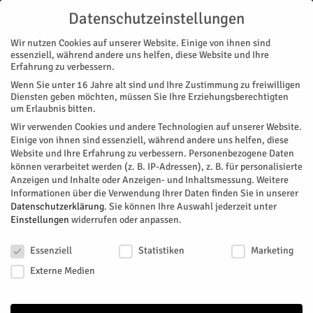
Datenschutzeinstellungen
Wir nutzen Cookies auf unserer Website. Einige von ihnen sind
essenziell, während andere uns helfen, diese Website und Ihre
Erfahrung zu verbessern.
Wenn Sie unter 16 Jahre alt sind und Ihre Zustimmung zu freiwilligen
Start
Nachrichten
Politik
Fahrt nach Aurich – the same procedure as every year
Diensten geben möchten, müssen Sie Ihre Erziehungsberechtigten
NACHRICHTEN
POLITIK
SPD
um Erlaubnis bitten.
Fahrt nach Aurich – the same
Wir verwenden Cookies und andere Technologien auf unserer Website.
Einige von ihnen sind essenziell, während andere uns helfen, diese
procedure as every year
Website und Ihre Erfahrung zu verbessern.
Personenbezogene Daten
können verarbeitet werden (z. B. IP-Adressen), z. B. für personalisierte
Anzeigen und Inhalte oder Anzeigen- und Inhaltsmessung.
Weitere
Von
SPD Jülich
-
August 19, 2017
293
0
Informationen über die Verwendung Ihrer Daten finden Sie in unserer
Datenschutzerklärung
.
Sie können Ihre Auswahl jederzeit unter
Facebook
Twitter
Einstellungen
widerrufen oder anpassen.
Datenschutzeinstellungen
Essenziell
Statistiken
Marketing
Externe Medien