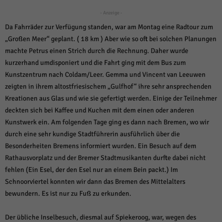
über Websites hinweg verfolgen.
- Anzeige -
Cookie-Informationen anzeigen
Da Fahrräder zur Verfügung standen, war am Montag eine Radtour zum
Ext
Externe Medien (6)
„Großen Meer“ geplant. ( 18 km ) Aber wie so oft bei solchen Planungen
machte Petrus einen Strich durch die Rechnung. Daher wurde
Inhalte von Videoplattformen und Social-Media-Plattformen werden
standardmäßig blockiert. Wenn Cookies von externen Medien akzeptiert
kurzerhand umdisponiert und die Fahrt ging mit dem Bus zum
werden, bedarf der Zugriff auf diese Inhalte keiner manuellen Einwilligung
Kunstzentrum nach Coldam/Leer. Gemma und Vincent van Leeuwen
mehr.
zeigten in ihrem altostfriesischem „Gulfhof“ ihre sehr ansprechenden
Cookie-Informationen anzeigen
Kreationen aus Glas und wie sie gefertigt werden. Einige der Teilnehmer
Datenschutzerklärung
Impressum
powered by Borlabs Cookie
deckten sich bei Kaffee und Kuchen mit dem einen oder anderen
Kunstwerk ein. Am folgenden Tage ging es dann nach Bremen, wo wir
durch eine sehr kundige Stadtführerin ausführlich über die
Besonderheiten Bremens informiert wurden. Ein Besuch auf dem
Rathausvorplatz und der Bremer Stadtmusikanten durfte dabei nicht
fehlen (Ein Esel, der den Esel nur an einem Bein packt.) Im
Schnoorviertel konnten wir dann das Bremen des Mittelalters
bewundern. Es ist nur zu Fuß zu erkunden.
Der übliche Inselbesuch, diesmal auf Spiekeroog, war, wegen des