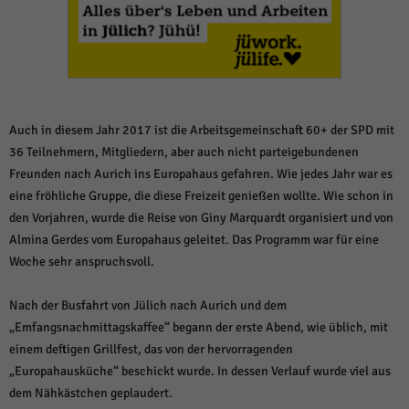
weitere Informationen anzeigen lassen und so nur bestimmte Cookies
auswählen.
Alle akzeptieren
Speichern und weiter
Zurück
Datenschutzeinstellungen
Essenziell (1)
Auch in diesem Jahr 2017 ist die Arbeitsgemeinschaft 60+ der SPD mit
36 Teilnehmern, Mitgliedern, aber auch nicht parteigebundenen
Essenzielle Cookies ermöglichen grundlegende Funktionen und sind für die
Freunden nach Aurich ins Europahaus gefahren. Wie jedes Jahr war es
einwandfreie Funktion der Website erforderlich.
eine fröhliche Gruppe, die diese Freizeit genießen wollte. Wie schon in
Cookie-Informationen anzeigen
den Vorjahren, wurde die Reise von Giny Marquardt organisiert und von
Sta
Statistiken (1)
Almina Gerdes vom Europahaus geleitet. Das Programm war für eine
Woche sehr anspruchsvoll.
Statistik Cookies erfassen Informationen anonym. Diese Informationen helfen
uns zu verstehen, wie unsere Besucher unsere Website nutzen.
Nach der Busfahrt von Jülich nach Aurich und dem
Cookie-Informationen anzeigen
„Emfangsnachmittagskaffee“ begann der erste Abend, wie üblich, mit
Mar
Marketing (1)
einem deftigen Grillfest, das von der hervorragenden
„Europahausküche“ beschickt wurde. In dessen Verlauf wurde viel aus
Marketing-Cookies werden von Drittanbietern oder Publishern verwendet,
dem Nähkästchen geplaudert.
um personalisierte Werbung anzuzeigen. Sie tun dies, indem sie Besucher