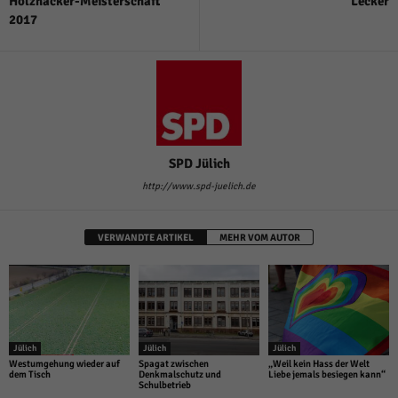
Holzhacker-Meisterschaft
Lecker
2017
SPD Jülich
http://www.spd-juelich.de
VERWANDTE ARTIKEL
MEHR VOM AUTOR
Jülich
Jülich
Jülich
Westumgehung wieder auf
Spagat zwischen
„Weil kein Hass der Welt
dem Tisch
Denkmalschutz und
Liebe jemals besiegen kann“
Schulbetrieb