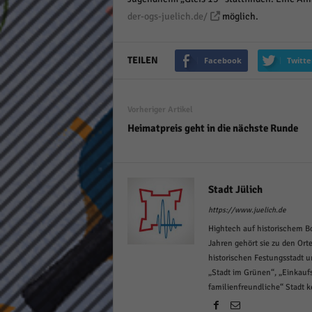
keine
der-ogs-juelich.de/
möglich.
powe
TEILEN
Facebook
Twitte
Vorheriger Artikel
Heimatpreis geht in die nächste Runde
Stadt Jülich
https://www.juelich.de
Hightech auf historischem Bo
Jahren gehört sie zu den Ort
historischen Festungsstadt 
„Stadt im Grünen“, „Einkaufs
familienfreundliche“ Stadt 