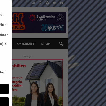
nd
geben
 ihnen
n), z.
INE
AMTSBLATT
SHOP
- Anzeige -
dien