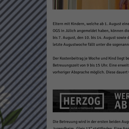
Daten
Ess
Essen
Eltern mit Kindern, welche ab 1. August ein
Funkt
OGS in Jülich angemeldet haben, können dies
bis 7. August, den 10. bis 14. August sowie
Stat
letzte Augustwoche fällt unter die sogenann
Stati
Der Kostenbeitrag je Woche und Kind liegt be
wie u
Betreuungszeit von 9 bis 15 Uhr. Eine erweit
vorheriger Absprache möglich. Diese dauert 
Mar
Marke
Werbu
Ext
Die Betreuung wird in der ersten beiden Au
Inhal
Jugendheim „Gleis 13“ stattfinden. Eine An
Wenn 