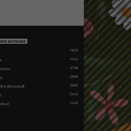
EBTE KATEGORIE
7829
4411
n
3798
ichten
2896
ne
2805
ft & Wirtschaft
2142
i
1426
dheit