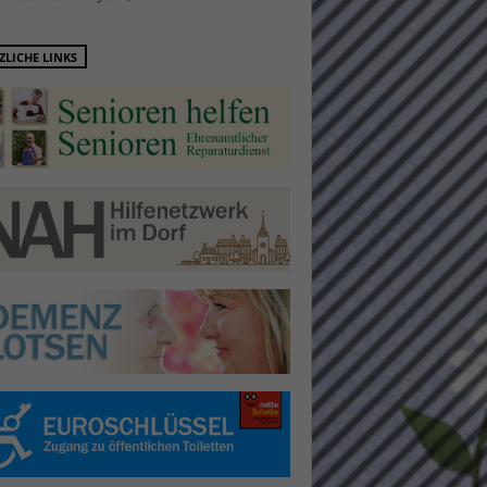
ZLICHE LINKS
Statistiken
hen,
Marketing
rte
Externe Medien
ert.