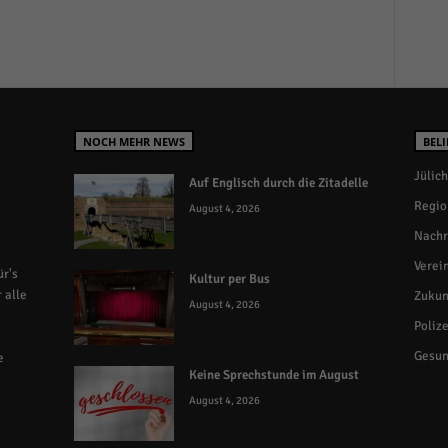
NOCH MEHR NEWS
BELI
Jülich
Auf Englisch durch die Zitadelle
Regio
August 4, 2026
Nachr
Verei
r's
Kultur per Bus
 alle
Zukun
August 4, 2026
Polize
Gesun
e
Keine Sprechstunde im August
August 4, 2026