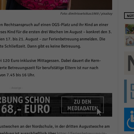
schutzeinstellungen
enziell (1)
Foto: dimitrisvetsikas1969 / pixabay
NÜT
zielle Cookies ermöglichen grundlegende Funktionen und sind für die einwandfreie
en Rechtsanspruch auf einen OGS-Platz und ihr Kind an einer
ion der Website erforderlich.
es Kind für die ersten drei Wochen im August – konkret den 3.
Cookie-Informationen anzeigen
 den 17. bis 21. August – zur Ferienbetreuung anmelden. Die
istiken (1)
te Schließzeit. Dann gibt es keine Betreuung.
stik Cookies erfassen Informationen anonym. Diese Informationen helfen uns zu verste
i 120 Euro inklusive Mittagessen. Dabei dauert die Kern-
nsere Besucher unsere Website nutzen.
erte Betreuungszeit für berufstätige Eltern ist nur nach
Cookie-Informationen anzeigen
von 7.45 bis 16 Uhr.
keting (1)
- Anzeige -
ting-Cookies werden von Drittanbietern oder Publishern verwendet, um personalisie
ng anzuzeigen. Sie tun dies, indem sie Besucher über Websites hinweg verfolgen.
Cookie-Informationen anzeigen
erne Medien (6)
gustwochen an der Nordschule, in der dritten Augustwoche am
te von Videoplattformen und Social-Media-Plattformen werden standardmäßig blocki
meldung ist ausschließlich über
https://ferienbetreuung-in-
Cookies von externen Medien akzeptiert werden, bedarf der Zugriff auf diese Inhalte