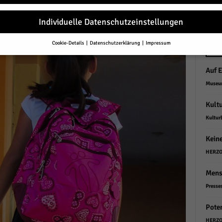
r
Individuelle Datenschutzeinstellungen
Cookie-Details
Datenschutzerklärung
Impressum
Datenschutzeinstellungen
NEU
Auf E
Sie unter 16 Jahre alt sind und Ihre Zustimmung zu freiwilligen Diensten 
en, müssen Sie Ihre Erziehungsberechtigten um Erlaubnis bitten.
Museum
erwenden Cookies und andere Technologien auf unserer Website. Einige von
essenziell, während andere uns helfen, diese Website und Ihre Erfahrung zu
Kultu
ssern.
Personenbezogene Daten können verarbeitet werden (z. B. IP-Adresse
Kultur
r personalisierte Anzeigen und Inhalte oder Anzeigen- und Inhaltsmessung.
re Informationen über die Verwendung Ihrer Daten finden Sie in unserer
Kein
schutzerklärung
.
finden Sie eine Übersicht über alle verwendeten Cookies. Sie können Ihre
HERZO
lligung zu ganzen Kategorien geben oder sich weitere Informationen anzei
n und so nur bestimmte Cookies auswählen.
Mensc
le akzeptieren
Presses
Poten
eichern und weiter
HERZO