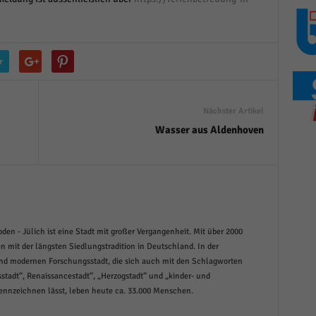
r manuellen Einwilligung mehr.
Cookie-Informationen anzeigen
Datenschutzerklärung
Im
red by Borlabs Cookie
r
Nächster Artikel
Wasser aus Aldenhoven
den - Jülich ist eine Stadt mit großer Vergangenheit. Mit über 2000
en mit der längsten Siedlungstradition in Deutschland. In der
und modernen Forschungsstadt, die sich auch mit den Schlagworten
stadt“, Renaissancestadt“, „Herzogstadt“ und „kinder- und
kennzeichnen lässt, leben heute ca. 33.000 Menschen.