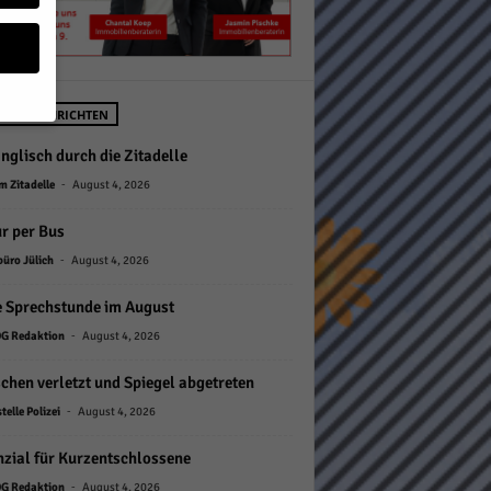
STE NACHRICHTEN
nglisch durch die Zitadelle
geben
-
 Zitadelle
August 4, 2026
 ihnen
r per Bus
n), z.
-
büro Jülich
August 4, 2026
e Sprechstunde im August
-
G Redaktion
August 4, 2026
gen
hen verletzt und Spiegel abgetreten
-
telle Polizei
August 4, 2026
Zurück
zial für Kurzentschlossene
-
G Redaktion
August 4, 2026