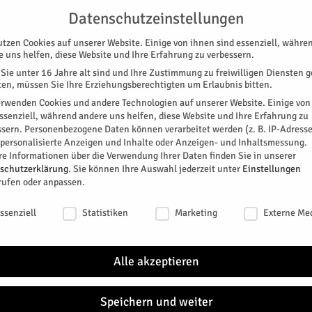
NG
UNTERSTÜTZEN
KONTAKT
DATENSCHUTZ
IMPRESSUM
Datenschutzeinstellungen
utzen Cookies auf unserer Website. Einige von ihnen sind essenziell, währe
e uns helfen, diese Website und Ihre Erfahrung zu verbessern.
Sie unter 16 Jahre alt sind und Ihre Zustimmung zu freiwilligen Diensten 
en, müssen Sie Ihre Erziehungsberechtigten um Erlaubnis bitten.
erwenden Cookies und andere Technologien auf unserer Website. Einige von
essenziell, während andere uns helfen, diese Website und Ihre Erfahrung zu
ssern.
Personenbezogene Daten können verarbeitet werden (z. B. IP-Adresse
SPEZIAL
E-PAPER
KINO
GALERIE
TERM
r personalisierte Anzeigen und Inhalte oder Anzeigen- und Inhaltsmessung.
re Informationen über die Verwendung Ihrer Daten finden Sie in unserer
ge
schutzerklärung
.
Sie können Ihre Auswahl jederzeit unter
Einstellungen
ADTTEILE
rufen oder anpassen.
linge
schutzeinstellungen
ssenziell
Statistiken
Marketing
Externe Me
ramm für Kinder an, die ab 1. August in die Schule und
Alle akzeptieren
Speichern und weiter