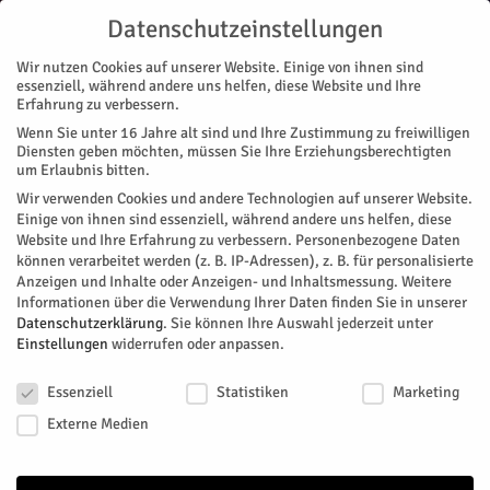
Datenschutzeinstellungen
Wir nutzen Cookies auf unserer Website. Einige von ihnen sind
essenziell, während andere uns helfen, diese Website und Ihre
Erfahrung zu verbessern.
Wenn Sie unter 16 Jahre alt sind und Ihre Zustimmung zu freiwilligen
Start
Nachrichten
Region
„Ferien-Info 2018“ ist ab sofort erhältlich
Diensten geben möchten, müssen Sie Ihre Erziehungsberechtigten
NACHRICHTEN
REGION
um Erlaubnis bitten.
„Ferien-Info 2018“ ist ab sofort
Wir verwenden Cookies und andere Technologien auf unserer Website.
Einige von ihnen sind essenziell, während andere uns helfen, diese
erhältlich
Website und Ihre Erfahrung zu verbessern.
Personenbezogene Daten
können verarbeitet werden (z. B. IP-Adressen), z. B. für personalisierte
Anzeigen und Inhalte oder Anzeigen- und Inhaltsmessung.
Weitere
Erneut bringt das Amt für Demografie, Kinder, Jugend, Familie
Informationen über die Verwendung Ihrer Daten finden Sie in unserer
und Senioren der Kreisverwaltung Düren wieder eine "Ferien-
Datenschutzerklärung
.
Sie können Ihre Auswahl jederzeit unter
Info"- Broschüre heraus. Darin sind vielfältige örtliche
Einstellungen
widerrufen oder anpassen.
Ferienaktionen, Tagesveranstaltungen und Ferienfahrten
Datenschutzeinstellungen
aufgeführt, die in den Oster-, Sommer- und Herbstferien von
Essenziell
Statistiken
Marketing
verschiedenen Trägern angeboten werden.
Externe Medien
Von
Kreis Düren
-
März 7, 2018
253
0