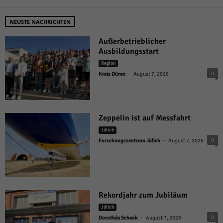
NEUSTE NACHRICHTEN
Außerbetrieblicher
Ausbildungsstart
Region
-
0
Kreis Düren
August 7, 2026
Zeppelin ist auf Messfahrt
Jülich
-
0
Forschungszentrum Jülich
August 7, 2026
Rekordjahr zum Jubiläum
Jülich
-
0
Dorothée Schenk
August 7, 2026