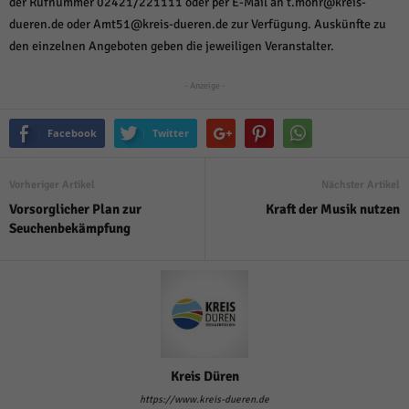
über Websites hinweg verfolgen.
der Rufnummer 02421/221111 oder per E-Mail an t.mohr@kreis-
dueren.de oder Amt51@kreis-dueren.de zur Verfügung. Auskünfte zu
Cookie-Informationen anzeigen
den einzelnen Angeboten geben die jeweiligen Veranstalter.
Ext
Externe Medien (6)
- Anzeige -
Inhalte von Videoplattformen und Social-Media-Plattformen werden
standardmäßig blockiert. Wenn Cookies von externen Medien akzeptiert
werden, bedarf der Zugriff auf diese Inhalte keiner manuellen Einwilligung
Facebook
Twitter
mehr.
Cookie-Informationen anzeigen
Vorheriger Artikel
Nächster Artikel
Datenschutzerklärung
Impressum
powered by Borlabs Cookie
Vorsorglicher Plan zur
Kraft der Musik nutzen
Seuchenbekämpfung
Kreis Düren
https://www.kreis-dueren.de