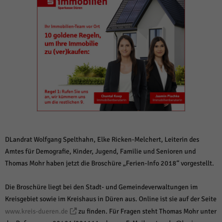
weitere Informationen anzeigen lassen und so nur bestimmte Cookies
auswählen.
Alle akzeptieren
Speichern und weiter
Zurück
Datenschutzeinstellungen
Essenziell (1)
Essenzielle Cookies ermöglichen grundlegende Funktionen und sind für die
einwandfreie Funktion der Website erforderlich.
Cookie-Informationen anzeigen
Sta
Statistiken (1)
DLandrat Wolfgang Spelthahn, Elke Ricken-Melchert, Leiterin des
Statistik Cookies erfassen Informationen anonym. Diese Informationen helfen
Amtes für Demografie, Kinder, Jugend, Familie und Senioren und
uns zu verstehen, wie unsere Besucher unsere Website nutzen.
Thomas Mohr haben jetzt die Broschüre „Ferien-Info 2018“ vorgestellt.
Cookie-Informationen anzeigen
Mar
Die Broschüre liegt bei den Stadt- und Gemeindeverwaltungen im
Marketing (1)
Kreisgebiet sowie im Kreishaus in Düren aus. Online ist sie auf der Seite
Marketing-Cookies werden von Drittanbietern oder Publishern verwendet,
www.kreis-dueren.de
zu finden. Für Fragen steht Thomas Mohr unter
um personalisierte Werbung anzuzeigen. Sie tun dies, indem sie Besucher