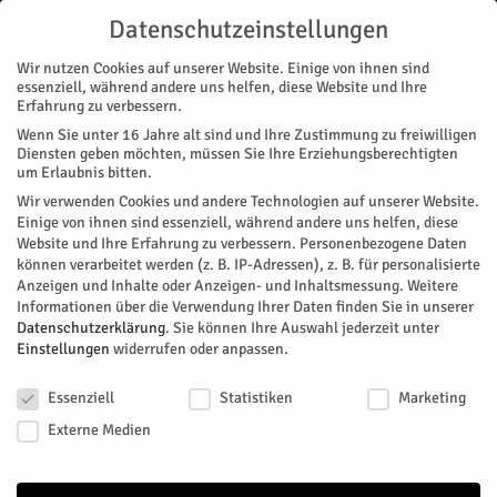
Datenschutzeinstellungen
Wir nutzen Cookies auf unserer Website. Einige von ihnen sind
essenziell, während andere uns helfen, diese Website und Ihre
Erfahrung zu verbessern.
Wenn Sie unter 16 Jahre alt sind und Ihre Zustimmung zu freiwilligen
Start
Nachrichten
Region
Veterinäramt bittet Bürger um Hinweise
Diensten geben möchten, müssen Sie Ihre Erziehungsberechtigten
NACHRICHTEN
REGION
um Erlaubnis bitten.
Veterinäramt bittet Bürger um
Wir verwenden Cookies und andere Technologien auf unserer Website.
Einige von ihnen sind essenziell, während andere uns helfen, diese
Hinweise
Website und Ihre Erfahrung zu verbessern.
Personenbezogene Daten
können verarbeitet werden (z. B. IP-Adressen), z. B. für personalisierte
Anzeigen und Inhalte oder Anzeigen- und Inhaltsmessung.
Weitere
Am 13. September wurden in Belgien an der Grenze zu
Informationen über die Verwendung Ihrer Daten finden Sie in unserer
Luxemburg und Frankreich zwei Wildschweine tot
Datenschutzerklärung
.
Sie können Ihre Auswahl jederzeit unter
aufgefundenen, die mit dem hochansteckenden Erreger der
Einstellungen
widerrufen oder anpassen.
Afrikanischen Schweinepest infiziert waren. Wegen des
Datenschutzeinstellungen
zusammenhängenden Waldgebietes der Eifelregion sind die
Essenziell
Statistiken
Marketing
grenznahen Veterinärämter sensibilisiert.
Externe Medien
Von
Kreis Düren
-
September 17, 2018
136
0