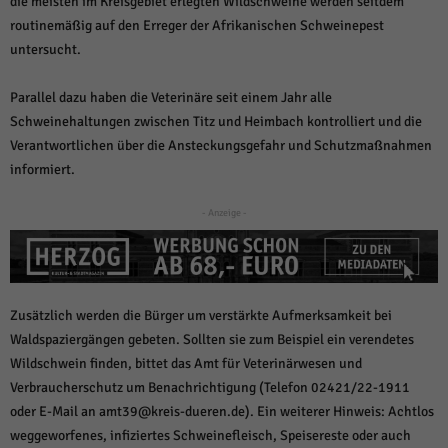
die meisten im Kreisgebiet erlegten Wildschweine werden seitdem
über Websites hinweg verfolgen.
routinemäßig auf den Erreger der Afrikanischen Schweinepest
Cookie-Informationen anzeigen
untersucht.
Ext
Externe Medien (6)
Parallel dazu haben die Veterinäre seit einem Jahr alle
Inhalte von Videoplattformen und Social-Media-Plattformen werden
Schweinehaltungen zwischen Titz und Heimbach kontrolliert und die
standardmäßig blockiert. Wenn Cookies von externen Medien akzeptiert
werden, bedarf der Zugriff auf diese Inhalte keiner manuellen Einwilligung
Verantwortlichen über die Ansteckungsgefahr und Schutzmaßnahmen
mehr.
informiert.
Cookie-Informationen anzeigen
- Anzeige -
Datenschutzerklärung
Impressum
powered by Borlabs Cookie
Zusätzlich werden die Bürger um verstärkte Aufmerksamkeit bei
Waldspaziergängen gebeten. Sollten sie zum Beispiel ein verendetes
Wildschwein finden, bittet das Amt für Veterinärwesen und
Verbraucherschutz um Benachrichtigung (Telefon 02421/22-1911
oder E-Mail an amt39@kreis-dueren.de). Ein weiterer Hinweis: Achtlos
weggeworfenes, infiziertes Schweinefleisch, Speisereste oder auch