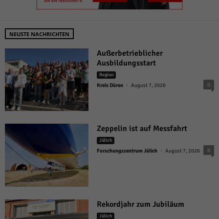
NEUSTE NACHRICHTEN
Außerbetrieblicher
Ausbildungsstart
Region
-
0
Kreis Düren
August 7, 2026
Zeppelin ist auf Messfahrt
Jülich
-
0
Forschungszentrum Jülich
August 7, 2026
Rekordjahr zum Jubiläum
Jülich