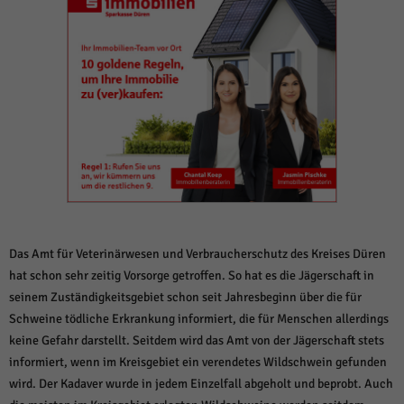
weitere Informationen anzeigen lassen und so nur bestimmte Cookies
auswählen.
Alle akzeptieren
Speichern und weiter
Zurück
Datenschutzeinstellungen
Essenziell (1)
Essenzielle Cookies ermöglichen grundlegende Funktionen und sind für die
einwandfreie Funktion der Website erforderlich.
Cookie-Informationen anzeigen
Sta
Statistiken (1)
Das Amt für Veterinärwesen und Verbraucherschutz des Kreises Düren
Statistik Cookies erfassen Informationen anonym. Diese Informationen helfen
hat schon sehr zeitig Vorsorge getroffen. So hat es die Jägerschaft in
uns zu verstehen, wie unsere Besucher unsere Website nutzen.
seinem Zuständigkeitsgebiet schon seit Jahresbeginn über die für
Cookie-Informationen anzeigen
Schweine tödliche Erkrankung informiert, die für Menschen allerdings
Mar
keine Gefahr darstellt. Seitdem wird das Amt von der Jägerschaft stets
Marketing (1)
informiert, wenn im Kreisgebiet ein verendetes Wildschwein gefunden
Marketing-Cookies werden von Drittanbietern oder Publishern verwendet,
wird. Der Kadaver wurde in jedem Einzelfall abgeholt und beprobt. Auch
um personalisierte Werbung anzuzeigen. Sie tun dies, indem sie Besucher