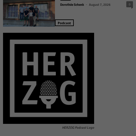
-
0
Dorothée Schenk
August 7, 2026
Podcast
HERZOG Podcast Logo