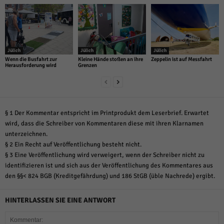
über Websites hinweg verfolgen.
Cookie-Informationen anzeigen
Ext
Externe Medien (6)
Jülich
Jülich
Jülich
Inhalte von Videoplattformen und Social-Media-Plattformen werden
Wenn die Busfahrt zur
Kleine Hände stoßen an ihre
Zeppelin ist auf Messfahrt
standardmäßig blockiert. Wenn Cookies von externen Medien akzeptiert
Herausforderung wird
Grenzen
werden, bedarf der Zugriff auf diese Inhalte keiner manuellen Einwilligung
mehr.
Cookie-Informationen anzeigen
Datenschutzerklärung
Impressum
powered by Borlabs Cookie
§ 1 Der Kommentar entspricht im Printprodukt dem Leserbrief. Erwartet
wird, dass die Schreiber von Kommentaren diese mit ihren Klarnamen
unterzeichnen.
§ 2 Ein Recht auf Veröffentlichung besteht nicht.
§ 3 Eine Veröffentlichung wird verweigert, wenn der Schreiber nicht zu
identifizieren ist und sich aus der Veröffentlichung des Kommentares aus
den §§< 824 BGB (Kreditgefährdung) und 186 StGB (üble Nachrede) ergibt.
HINTERLASSEN SIE EINE ANTWORT