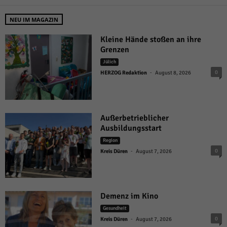
NEU IM MAGAZIN
Kleine Hände stoßen an ihre
Grenzen
Jülich
-
0
HERZOG Redaktion
August 8, 2026
Außerbetrieblicher
Ausbildungsstart
Region
-
0
Kreis Düren
August 7, 2026
Demenz im Kino
Gesundheit
-
0
Kreis Düren
August 7, 2026