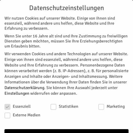
Datenschutzeinstellungen
Wir nutzen Cookies auf unserer Website. Einige von ihnen sind
essenziell, während andere uns helfen, diese Website und Ihre
Erfahrung zu verbessern.
Wenn Sie unter 16 Jahre alt sind und Ihre Zustimmung zu freiwilligen
Start
Magazin
Geschichte/n
Der HERZOG im Museum (4)
Diensten geben möchten, müssen Sie Ihre Erziehungsberechtigten
MAGAZIN
GESCHICHTE/N
STADTTEILE
JÜLICH
um Erlaubnis bitten.
Der HERZOG im Museum (4)
Wir verwenden Cookies und andere Technologien auf unserer Website.
Einige von ihnen sind essenziell, während andere uns helfen, diese
Website und Ihre Erfahrung zu verbessern.
Personenbezogene Daten
Am 13. September ist
Tag des offenen Denkmals
- diesmal
können verarbeitet werden (z. B. IP-Adressen), z. B. für personalisierte
digital. Der HERZOG gibt einen besonderen Einblick.
Anzeigen und Inhalte oder Anzeigen- und Inhaltsmessung.
Weitere
Informationen über die Verwendung Ihrer Daten finden Sie in unserer
Von
HERZOG Redaktion
-
September 13, 2020
233
0
Datenschutzerklärung
.
Sie können Ihre Auswahl jederzeit unter
Einstellungen
widerrufen oder anpassen.
Facebook
Twitter
Datenschutzeinstellungen
Essenziell
Statistiken
Marketing
Externe Medien