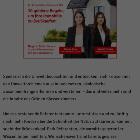
weitere Informationen anzeigen lassen und so nur bestimmte Cookies
auswählen.
Alle akzeptieren
Speichern und weiter
Zurück
Datenschutzeinstellungen
Essenziell (1)
Essenzielle Cookies ermöglichen grundlegende Funktionen und sind für die
einwandfreie Funktion der Website erforderlich.
Cookie-Informationen anzeigen
Spielerisch die Umwelt beobachten und entdecken, sich kritisch mit
Sta
Statistiken (1)
den Umweltproblemen auseinandersetzen, ökologische
Zusammenhänge erkennen und verstehen – das und vieles mehr sind
Statistik Cookies erfassen Informationen anonym. Diese Informationen helfen
uns zu verstehen, wie unsere Besucher unsere Website nutzen.
die Inhalte des Grünen Klassenzimmers.
Cookie-Informationen anzeigen
Um das bestehende Referententeam zu unterstützen und zukünftig
Mar
Marketing (1)
noch mehr Kinder über die Schönheit der Natur aufklären zu können,
sucht der Brückenkopf-Park Referenten, die vormittags gerne ihr
Marketing-Cookies werden von Drittanbietern oder Publishern verwendet,
um personalisierte Werbung anzuzeigen. Sie tun dies, indem sie Besucher
Wissen teilen möchten. Wünschenswert sind bereits gewisse