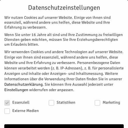
Datenschutzeinstellungen
Wir nutzen Cookies auf unserer Website. Einige von ihnen sind
essenziell, während andere uns helfen, diese Website und Ihre
Erfahrung zu verbessern.
Wenn Sie unter 16 Jahre alt sind und Ihre Zustimmung zu freiwilligen
Start
Stadtteile
Jülich
Die Natur vermitteln
Diensten geben möchten, müssen Sie Ihre Erziehungsberechtigten
STADTTEILE
JÜLICH
um Erlaubnis bitten.
Die Natur vermitteln
Wir verwenden Cookies und andere Technologien auf unserer Website.
Einige von ihnen sind essenziell, während andere uns helfen, diese
Website und Ihre Erfahrung zu verbessern.
Personenbezogene Daten
Raus in die Natur, die frische Luft genießen und einfach mal
können verarbeitet werden (z. B. IP-Adressen), z. B. für personalisierte
entspannen – oder einiges über die Natur lernen. Das Grüne
Anzeigen und Inhalte oder Anzeigen- und Inhaltsmessung.
Weitere
Klassenzimmer im Brückenkopf-Park macht es möglich.
Informationen über die Verwendung Ihrer Daten finden Sie in unserer
Hören, Tasten, Sehen, Riechen: Ein erlebnisorientierter
Datenschutzerklärung
.
Sie können Ihre Auswahl jederzeit unter
Einstellungen
widerrufen oder anpassen.
Unterricht. Damit die Natur weiterhin vielen Kindern im Park
nahegebracht werden kann, werden Referenten gesucht.
Datenschutzeinstellungen
Essenziell
Statistiken
Marketing
Von
Brückenkopfpark Jülich
-
Februar 12, 2020
188
0
Externe Medien
Facebook
Twitter