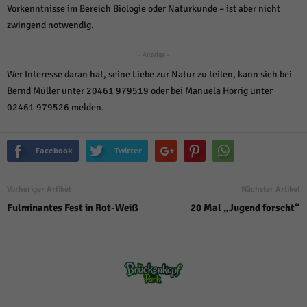
über Websites hinweg verfolgen.
Vorkenntnisse im Bereich Biologie oder Naturkunde – ist aber nicht
Cookie-Informationen anzeigen
zwingend notwendig.
Ext
Externe Medien (6)
- Anzeige -
Inhalte von Videoplattformen und Social-Media-Plattformen werden
Wer Interesse daran hat, seine Liebe zur Natur zu teilen, kann sich bei
standardmäßig blockiert. Wenn Cookies von externen Medien akzeptiert
Bernd Müller unter 20461 979519 oder bei Manuela Horrig unter
werden, bedarf der Zugriff auf diese Inhalte keiner manuellen Einwilligung
mehr.
02461 979526 melden.
Cookie-Informationen anzeigen
Datenschutzerklärung
Impressum
powered by Borlabs Cookie
Facebook
Twitter
Vorheriger Artikel
Nächster Artikel
Fulminantes Fest in Rot-Weiß
20 Mal „Jugend forscht“