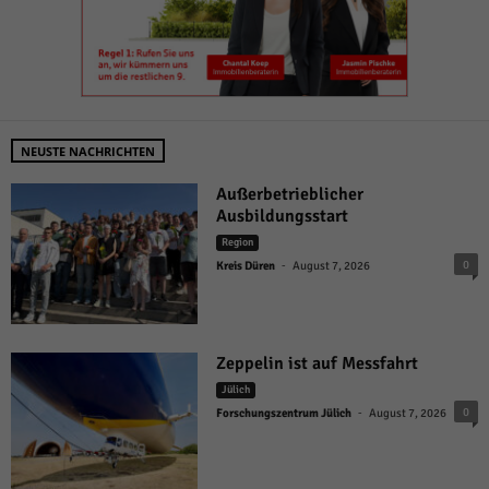
NEUSTE NACHRICHTEN
Außerbetrieblicher
Ausbildungsstart
Region
-
0
Kreis Düren
August 7, 2026
Zeppelin ist auf Messfahrt
Jülich
-
0
Forschungszentrum Jülich
August 7, 2026