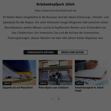
Brückenkopfpark Jülich
http://www.brueckenkopf-park.de
33 Hektar Natur eingebettet in die Rurauen sind der ideale Erholungs-, Freizeit- und
Spielplatz für die Region. Ein zehn Kilometer langes Wegenetz lädt zwischen altem
Baumbestand, weiten Wiesen und bunt bepflanzten Beeten zum Schlendern ein.
Das i-Tüpfelchen: Der heimische Zoo und die Kulisse der historischen
Festungsanlagen, dessen Bauherr vor über 400 Jahren Kaiser Napoleon war.
VERWANDTE ARTIKEL
MEHR VOM AUTOR
Jülich
Jülich
Jülich
Zeppelin ist auf Messfahrt
Rekordjahr zum Jubiläum
Arbeitslosigkeit in Jülich
steigt