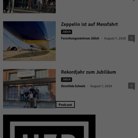
Zeppelin ist auf Messfahrt
Jülich
-
0
Forschungszentrum Jülich
August 7, 2026
Rekordjahr zum Jubiläum
Jülich
-
0
Dorothée Schenk
August 7, 2026
Podcast