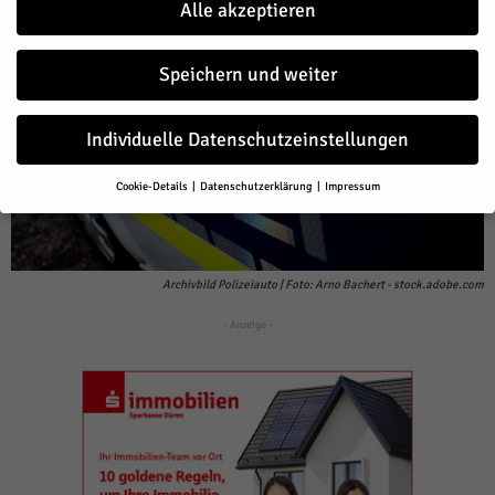
Alle akzeptieren
Speichern und weiter
Individuelle Datenschutzeinstellungen
Cookie-Details
Datenschutzerklärung
Impressum
Datenschutzeinstellungen
Wenn Sie unter 16 Jahre alt sind und Ihre Zustimmung zu freiwilligen
Diensten geben möchten, müssen Sie Ihre Erziehungsberechtigten
um Erlaubnis bitten.
Archivbild Polizeiauto | Foto: Arno Bachert - stock.adobe.com
Wir verwenden Cookies und andere Technologien auf unserer Website.
- Anzeige -
Einige von ihnen sind essenziell, während andere uns helfen, diese
Website und Ihre Erfahrung zu verbessern.
Personenbezogene Daten
können verarbeitet werden (z. B. IP-Adressen), z. B. für personalisierte
Anzeigen und Inhalte oder Anzeigen- und Inhaltsmessung.
Weitere
Informationen über die Verwendung Ihrer Daten finden Sie in unserer
Datenschutzerklärung
.
Hier finden Sie eine Übersicht über alle verwendeten Cookies. Sie
können Ihre Einwilligung zu ganzen Kategorien geben oder sich