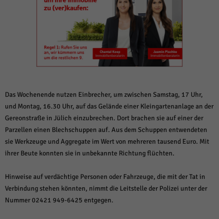
weitere Informationen anzeigen lassen und so nur bestimmte Cookies
auswählen.
Alle akzeptieren
Speichern und weiter
Zurück
Datenschutzeinstellungen
Essenziell (1)
Essenzielle Cookies ermöglichen grundlegende Funktionen und sind für die
einwandfreie Funktion der Website erforderlich.
Das Wochenende nutzen Einbrecher, um zwischen Samstag, 17 Uhr,
und Montag, 16.30 Uhr, auf das Gelände einer Kleingartenanlage an der
Cookie-Informationen anzeigen
Gereonstraße in Jülich einzubrechen. Dort brachen sie auf einer der
Sta
Statistiken (1)
Parzellen einen Blechschuppen auf. Aus dem Schuppen entwendeten
sie Werkzeuge und Aggregate im Wert von mehreren tausend Euro. Mit
Statistik Cookies erfassen Informationen anonym. Diese Informationen helfen
uns zu verstehen, wie unsere Besucher unsere Website nutzen.
ihrer Beute konnten sie in unbekannte Richtung flüchten.
Cookie-Informationen anzeigen
Hinweise auf verdächtige Personen oder Fahrzeuge, die mit der Tat in
Mar
Marketing (1)
Verbindung stehen könnten, nimmt die Leitstelle der Polizei unter der
Nummer 02421 949-6425 entgegen.
Marketing-Cookies werden von Drittanbietern oder Publishern verwendet,
um personalisierte Werbung anzuzeigen. Sie tun dies, indem sie Besucher