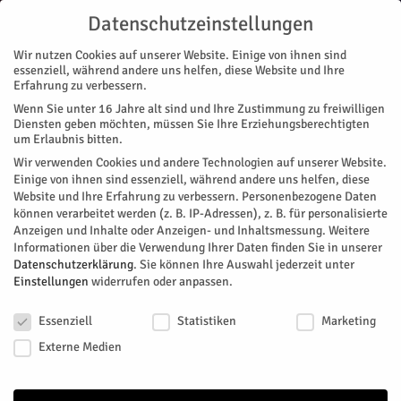
Datenschutzeinstellungen
Wir nutzen Cookies auf unserer Website. Einige von ihnen sind
essenziell, während andere uns helfen, diese Website und Ihre
Erfahrung zu verbessern.
Wenn Sie unter 16 Jahre alt sind und Ihre Zustimmung zu freiwilligen
Start
Stadtteile
Jülich
Kleingartenanlage Ziel von Einbrechern
Diensten geben möchten, müssen Sie Ihre Erziehungsberechtigten
STADTTEILE
JÜLICH
um Erlaubnis bitten.
Kleingartenanlage Ziel von
Wir verwenden Cookies und andere Technologien auf unserer Website.
Einige von ihnen sind essenziell, während andere uns helfen, diese
Einbrechern
Website und Ihre Erfahrung zu verbessern.
Personenbezogene Daten
können verarbeitet werden (z. B. IP-Adressen), z. B. für personalisierte
Anzeigen und Inhalte oder Anzeigen- und Inhaltsmessung.
Weitere
Einen Einbruch in der Heckfelder Kleingartenanlage meldet
Informationen über die Verwendung Ihrer Daten finden Sie in unserer
die Polizei in ihrem Pressebericht.
Datenschutzerklärung
.
Sie können Ihre Auswahl jederzeit unter
Einstellungen
widerrufen oder anpassen.
Von
Pressestelle Polizei
-
Februar 12, 2019
206
0
Datenschutzeinstellungen
Essenziell
Statistiken
Marketing
Facebook
Twitter
Externe Medien