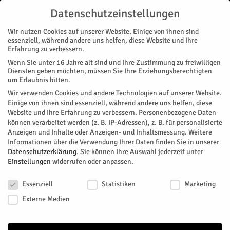
Datenschutzeinstellungen
Wir nutzen Cookies auf unserer Website. Einige von ihnen sind
essenziell, während andere uns helfen, diese Website und Ihre
Erfahrung zu verbessern.
Wenn Sie unter 16 Jahre alt sind und Ihre Zustimmung zu freiwilligen
Start
Stadtteile
Jülich
Kräfte im Freibad bündeln
Diensten geben möchten, müssen Sie Ihre Erziehungsberechtigten
STADTTEILE
JÜLICH
um Erlaubnis bitten.
Kräfte im Freibad bündeln
Wir verwenden Cookies und andere Technologien auf unserer Website.
Einige von ihnen sind essenziell, während andere uns helfen, diese
Website und Ihre Erfahrung zu verbessern.
Personenbezogene Daten
In der kommenden Woche werden sich die Öffnungszeiten des
können verarbeitet werden (z. B. IP-Adressen), z. B. für personalisierte
Jülicher Hallenbades ändern. Denn durch die momentane
Anzeigen und Inhalte oder Anzeigen- und Inhaltsmessung.
Weitere
Hitzewelle wird im Freibad jede qualifizierte Hilfe benötigt.
Informationen über die Verwendung Ihrer Daten finden Sie in unserer
Datenschutzerklärung
.
Sie können Ihre Auswahl jederzeit unter
Von
Stadtwerke Jülich
-
August 2, 2018
616
0
Einstellungen
widerrufen oder anpassen.
Datenschutzeinstellungen
Facebook
Twitter
Essenziell
Statistiken
Marketing
Externe Medien