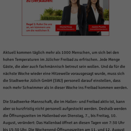
weitere Informationen anzeigen lassen und so nur bestimmte Cookies
auswählen.
Alle akzeptieren
Speichern und weiter
Zurück
Datenschutzeinstellungen
Essenziell (1)
Essenzielle Cookies ermöglichen grundlegende Funktionen und sind für die
Aktuell kommen täglich mehr als 1000 Menschen, um sich bei den
einwandfreie Funktion der Website erforderlich.
hohen Temperaturen im Jülicher Freibad zu erfrischen. Jede Menge
Cookie-Informationen anzeigen
Gäste, die aber auch fachmännisch betreut sein wollen. Und da für die
nächste Woche wieder eine Hitzewelle vorausgesagt wurde, muss sich
Sta
Statistiken (1)
die Stadtwerke Jülich GmbH (SWJ) personell darauf einstellen, dass
Statistik Cookies erfassen Informationen anonym. Diese Informationen helfen
noch mehr Schwimmer als in dieser Woche ins Freibad kommen werden.
uns zu verstehen, wie unsere Besucher unsere Website nutzen.
Cookie-Informationen anzeigen
Die Stadtwerke-Mannschaft, die im Hallen- und Freibad aktiv ist, kann
aber so kurzfristig nicht personell aufgestockt werden. Deshalb werden
Mar
Marketing (1)
die Öffnungszeiten im Hallenbad von Dienstag, 7., bis Freitag, 10.
Marketing-Cookies werden von Drittanbietern oder Publishern verwendet,
August, verändert: Das Hallenbad öffnet an diesen Tagen von 7:30 Uhr
um personalisierte Werbung anzuzeigen. Sie tun dies, indem sie Besucher
bis 15:30 Uhr. Die Wochenend-Öffnungszeiten am 11. und 12. August