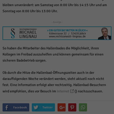
über Websites hinweg verfolgen.
bleiben unverändert: am Samstag von 8:00 Uhr bis 14:15 Uhr und am
Cookie-Informationen anzeigen
Sonntag von 8:00 Uhr bis 13:00 Uhr.
Ext
Externe Medien (6)
- Anzeige -
Inhalte von Videoplattformen und Social-Media-Plattformen werden
standardmäßig blockiert. Wenn Cookies von externen Medien akzeptiert
werden, bedarf der Zugriff auf diese Inhalte keiner manuellen Einwilligung
mehr.
Cookie-Informationen anzeigen
So haben die Mitarbeiter des Hallenbades die Möglichkeit, ihren
Kollegen im Freibad auszuhelfen und können gemeinsam für einen
Datenschutzerklärung
Impressum
powered by Borlabs Cookie
sicheren Badebetrieb sorgen.
Ob durch die Hitze die Hallenbad-Öffnungszeiten auch in der
darauffolgenden Woche verändert werden, steht aktuell noch nicht
fest. Eine Information erfolgt aber rechtzeitig. Hallenbad-Besuchern
wird empfohlen, dies vor Besuch im
Internet
() nach­zuschauen.
Facebook
Twitter