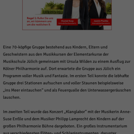
weitere Informationen anzeigen lassen und so nur bestimmte Cookies
auswählen.
Alle akzeptieren
Speichern und weiter
Zurück
Datenschutzeinstellungen
Essenziell (1)
Eine 70-köpfige Gruppe bestehend aus Kindern, Eltern und
Essenzielle Cookies ermöglichen grundlegende Funktionen und sind für die
Geschwistern aus den Musikkursen der Elementarkurse der
einwandfreie Funktion der Website erforderlich.
Musikschule Jülich gemeinsam mit Ursula Wilden zu einem Ausflug zur
Cookie-Informationen anzeigen
Kölner Philharmonie auf. Dort erwartete die Gruppe aus Jülich ein
Programm voller Musik und Fantasie. Im ersten Teil konnte die lebhafte
Sta
Statistiken (1)
Gruppe drei Stationen aufsuchen und voller Staunen beispielsweise
Statistik Cookies erfassen Informationen anonym. Diese Informationen helfen
„ins Meer eintauchen“ und als Feuerqualle den Unterwassergeräuschen
uns zu verstehen, wie unsere Besucher unsere Website nutzen.
lauschen.
Cookie-Informationen anzeigen
Im zweiten Teil wurde das Konzert „Klanglabor“ mit der Musikerin Anne-
Mar
Marketing (1)
Suse Enßle und dem Musiker Philipp Lamprecht den Kindern auf der
Marketing-Cookies werden von Drittanbietern oder Publishern verwendet,
großen Philharmonie Bühne dargeboten. Ein großes Instrumentarium
um personalisierte Werbung anzuzeigen. Sie tun dies, indem sie Besucher
aus verschiedensten Flöten- und Schlaginstrumenten, darunter