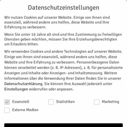
Datenschutzeinstellungen
Wir nutzen Cookies auf unserer Website. Einige von ihnen sind
essenziell, während andere uns helfen, diese Website und Ihre
Erfahrung zu verbessern.
Wenn Sie unter 16 Jahre alt sind und Ihre Zustimmung zu freiwilligen
Start
Stadtteile
Jülich
Viel Harmonie erlebt
Diensten geben möchten, müssen Sie Ihre Erziehungsberechtigten
STADTTEILE
JÜLICH
MAGAZIN
MUSIK
um Erlaubnis bitten.
Viel Harmonie erlebt
Wir verwenden Cookies und andere Technologien auf unserer Website.
Einige von ihnen sind essenziell, während andere uns helfen, diese
Website und Ihre Erfahrung zu verbessern.
Personenbezogene Daten
Einen Ausflug in die Philharmonie hatte die Musikschule der
können verarbeitet werden (z. B. IP-Adressen), z. B. für personalisierte
Stadt Jülich für Kinder, Eltern und Lehrkräfte organisiert.
Anzeigen und Inhalte oder Anzeigen- und Inhaltsmessung.
Weitere
Informationen über die Verwendung Ihrer Daten finden Sie in unserer
Von
Stadt Jülich
-
Juni 21, 2025
130
0
Datenschutzerklärung
.
Sie können Ihre Auswahl jederzeit unter
Einstellungen
widerrufen oder anpassen.
Facebook
Twitter
Datenschutzeinstellungen
Essenziell
Statistiken
Marketing
Externe Medien