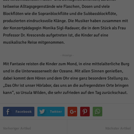
über Websites hinweg verfolgen.
teilweise Alltagsgegenstände wie Flaschen, Dosen und viele
Cookie-Informationen anzeigen
Blockflöten wie die Sopranblockflöte und die Subbassblockflöte,
Ext
Externe Medien (6)
produzierten eindrucksvolle Klänge. Die Musiker haben zusammen mit
der Konzertpädagogin Monika Sigl-Radauer, die in dem Stück als Frau
Inhalte von Videoplattformen und Social-Media-Plattformen werden
Professor Dr. Krescendo aufgetreten ist, die Kinder auf eine
standardmäßig blockiert. Wenn Cookies von externen Medien akzeptiert
werden, bedarf der Zugriff auf diese Inhalte keiner manuellen Einwilligung
musikalische Reise mitgenommen.
mehr.
Cookie-Informationen anzeigen
- Anzeige -
Mit Fantasie reisten die Kinder zum Mond, in eine mittelalterliche Burg
Datenschutzerklärung
Impressum
powered by Borlabs Cookie
und in die Unterwasserwelt der Ozeane. Mit allen Sinnen genießen,
dabei kommt dem Hören und dem Ohr eine ganz besondere Stellung zu.
„Das Ohr ist unser Hörlabor, das uns an die aufregendsten Orte bringen
kann“, so Ursula Wilden, die sehr zufrieden auf den Tag zurückschaut.
Facebook
Twitter
Vorheriger Artikel
Nächster Artikel