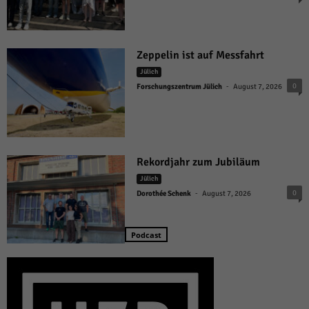
Zeppelin ist auf Messfahrt
Jülich
-
0
Forschungszentrum Jülich
August 7, 2026
Rekordjahr zum Jubiläum
Jülich
-
0
Dorothée Schenk
August 7, 2026
Podcast