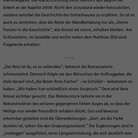
Marienkapelle. Die Marschrichtung heißt nämlich seit Beginn der
weitere Informationen anzeigen lassen und so nur bestimmte Cookies
auswählen.
Arbeit an der Kapelle 2009: Nicht den Urzustand wieder herzustellen,
sondern sensibel die Geschichte des Gotteshauses zu erzählen. So ist es
Alle akzeptieren
Speichern und weiter
auch zu verstehen, dass die Reste der Wandbemalung nur als „kleine
Fenster in die Geschichte“, wie Krüsel sie nennt, erhalten bleiben. Am
Zurück
Schlussstein, im Gewölbe und rechts neben dem Matthias-Bild sind
Datenschutzeinstellungen
Essenziell (1)
Fragmente erhalten.
Essenzielle Cookies ermöglichen grundlegende Funktionen und sind für die
- Anzeige -
einwandfreie Funktion der Website erforderlich.
„Der Reiz ist da, es zu vollenden“, bekennt die Restauratorin
Cookie-Informationen anzeigen
schmunzelnd. Dennoch folgte sie den Wünschen der Auftraggeber, die
Sta
Statistiken (1)
stolz darauf sind „die Beste ihres Faches“ – so Schüller – bekommen zu
haben. „Wir haben hier schließlich einen Anspruch.“ Dem wird Vera
Statistik Cookies erfassen Informationen anonym. Diese Informationen helfen
uns zu verstehen, wie unsere Besucher unsere Website nutzen.
Krüsel sichtbar gerecht. Das Meisterstück lieferte sie in der
Rekonstruktion des verloren gegangenen linken Auges ab, so dass der
Cookie-Informationen anzeigen
Heilige nun wieder freundlich erhaben blickt. Gut und bewusst
Mar
Marketing (1)
erkennbar gestaltet sind die Überarbeitungen. „Dort, wo die Farbe
dunkler ist, sehen Sie den Ursprungszustand.“ Die Ergänzungen sind in
Marketing-Cookies werden von Drittanbietern oder Publishern verwendet,
„tratteggio“ ausgeführt, einer Längsstrichelung, die sich deutlich vom
um personalisierte Werbung anzuzeigen. Sie tun dies, indem sie Besucher