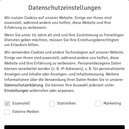
Datenschutzeinstellungen
Wir nutzen Cookies auf unserer Website. Einige von ihnen sind
essenziell, während andere uns helfen, diese Website und Ihre
Erfahrung zu verbessern.
Wenn Sie unter 16 Jahre alt sind und Ihre Zustimmung zu freiwilligen
Start
Magazin
Kunst & Design
Matthias unter Putz entdeckt
Diensten geben möchten, müssen Sie Ihre Erziehungsberechtigten
MAGAZIN
KUNST & DESIGN
NACHRICHTEN
STADTTEILE
VEREINE
um Erlaubnis bitten.
WELLDORF & GÜSTEN
Wir verwenden Cookies und andere Technologien auf unserer Website.
Matthias unter Putz entdeckt
Einige von ihnen sind essenziell, während andere uns helfen, diese
Website und Ihre Erfahrung zu verbessern.
Personenbezogene Daten
können verarbeitet werden (z. B. IP-Adressen), z. B. für personalisierte
Von
Dorothée Schenk
-
November 24, 2011
299
0
Anzeigen und Inhalte oder Anzeigen- und Inhaltsmessung.
Weitere
Informationen über die Verwendung Ihrer Daten finden Sie in unserer
Facebook
Twitter
Datenschutzerklärung
.
Sie können Ihre Auswahl jederzeit unter
Einstellungen
widerrufen oder anpassen.
Datenschutzeinstellungen
Essenziell
Statistiken
Marketing
Externe Medien