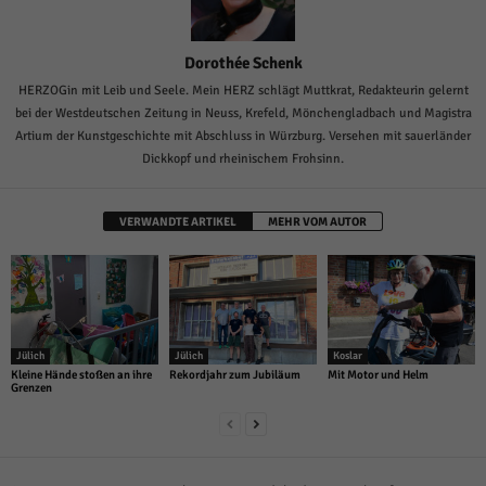
Dorothée Schenk
HERZOGin mit Leib und Seele. Mein HERZ schlägt Muttkrat, Redakteurin gelernt
bei der Westdeutschen Zeitung in Neuss, Krefeld, Mönchengladbach und Magistra
Artium der Kunstgeschichte mit Abschluss in Würzburg. Versehen mit sauerländer
Dickkopf und rheinischem Frohsinn.
VERWANDTE ARTIKEL
MEHR VOM AUTOR
Jülich
Jülich
Koslar
Kleine Hände stoßen an ihre
Rekordjahr zum Jubiläum
Mit Motor und Helm
Grenzen