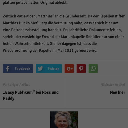
über Websites hinweg verfolgen.
glatten putzbemalten Original abhebt.
Cookie-Informationen anzeigen
Zeitlich datiert der „Matthias“ in die Gründerzeit. Da der Kapellenstifter
Ext
Externe Medien (6)
Matthias Hucko hieß liegt die Vermutung nahe, dass es sich hier um
eine Patronatsdarstellung handelt. Da schriftliche Dokumente fehlen,
Inhalte von Videoplattformen und Social-Media-Plattformen werden
standardmäßig blockiert. Wenn Cookies von externen Medien akzeptiert
spricht der vorsichtige Freund der Marienkapelle Schüller nur von einer
werden, bedarf der Zugriff auf diese Inhalte keiner manuellen Einwilligung
hohen Wahrscheinlichkeit. Sicher dagegen ist, dass die
mehr.
Wiedereröffnung der Kapelle im Mai 2011 gefeiert wird.
Cookie-Informationen anzeigen
Datenschutzerklärung
Impressum
powered by Borlabs Cookie
Facebook
Twitter
Vorheriger Artikel
Nächster Artikel
„Easy Publikum“ bei Ross und
Neu hier
Paddy