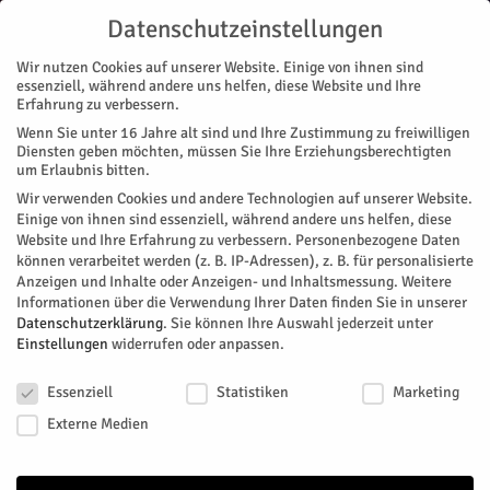
Datenschutzeinstellungen
Wir nutzen Cookies auf unserer Website. Einige von ihnen sind
essenziell, während andere uns helfen, diese Website und Ihre
Erfahrung zu verbessern.
Wenn Sie unter 16 Jahre alt sind und Ihre Zustimmung zu freiwilligen
Start
Nachrichten
Brauchtum
18 Stunden Alaaf mit Herz
Diensten geben möchten, müssen Sie Ihre Erziehungsberechtigten
NACHRICHTEN
BRAUCHTUM
GALERIE
GALERIE 2025
STADTTEILE
STETTERNICH
um Erlaubnis bitten.
TOP-THEMEN
MAGAZIN
VEREINE
Wir verwenden Cookies und andere Technologien auf unserer Website.
18 Stunden Alaaf mit Herz
Einige von ihnen sind essenziell, während andere uns helfen, diese
Website und Ihre Erfahrung zu verbessern.
Personenbezogene Daten
können verarbeitet werden (z. B. IP-Adressen), z. B. für personalisierte
Es ist noch ganz schön frisch um 8 Uhr morgens auf dem
Anzeigen und Inhalte oder Anzeigen- und Inhaltsmessung.
Weitere
Anne Käthe Breuer Platz in Stetternich. An der
Informationen über die Verwendung Ihrer Daten finden Sie in unserer
Bushaltestelle in Sichtweite der Kirche herrscht trotz knapp-
Datenschutzerklärung
.
Sie können Ihre Auswahl jederzeit unter
über-Null Grad schon buntes Treiben. Die KG
Einstellungen
widerrufen oder anpassen.
Schanzeremmele ist startklar für Weiberfastnacht.
Datenschutzeinstellungen
Essenziell
Statistiken
Marketing
Von
Dorothée Schenk
-
Februar 28, 2025
1011
0
Externe Medien
Facebook
Twitter