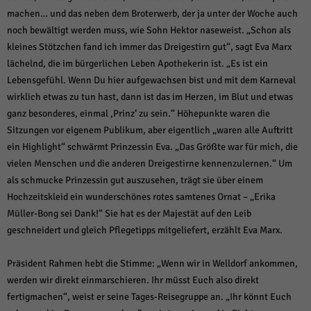
über Websites hinweg verfolgen.
machen… und das neben dem Broterwerb, der ja unter der Woche auch
Cookie-Informationen anzeigen
noch bewältigt werden muss, wie Sohn Hektor naseweist. „Schon als
kleines Stötzchen fand ich immer das Dreigestirn gut“, sagt Eva Marx
Ext
Externe Medien (6)
lächelnd, die im bürgerlichen Leben Apothekerin ist. „Es ist ein
Inhalte von Videoplattformen und Social-Media-Plattformen werden
Lebensgefühl. Wenn Du hier aufgewachsen bist und mit dem Karneval
standardmäßig blockiert. Wenn Cookies von externen Medien akzeptiert
wirklich etwas zu tun hast, dann ist das im Herzen, im Blut und etwas
werden, bedarf der Zugriff auf diese Inhalte keiner manuellen Einwilligung
mehr.
ganz besonderes, einmal ,Prinz‘ zu sein.“ Höhepunkte waren die
Cookie-Informationen anzeigen
Sitzungen vor eigenem Publikum, aber eigentlich „waren alle Auftritt
ein Highlight“ schwärmt Prinzessin Eva. „Das Größte war für mich, die
Datenschutzerklärung
Impressum
powered by Borlabs Cookie
vielen Menschen und die anderen Dreigestirne kennenzulernen.“ Um
als schmucke Prinzessin gut auszusehen, trägt sie über einem
Hochzeitskleid ein wunderschönes rotes samtenes Ornat – „Erika
Müller-Bong sei Dank!“ Sie hat es der Majestät auf den Leib
geschneidert und gleich Pflegetipps mitgeliefert, erzählt Eva Marx.
Präsident Rahmen hebt die Stimme: „Wenn wir in Welldorf ankommen,
werden wir direkt einmarschieren. Ihr müsst Euch also direkt
fertigmachen“, weist er seine Tages-Reisegruppe an. „Ihr könnt Euch