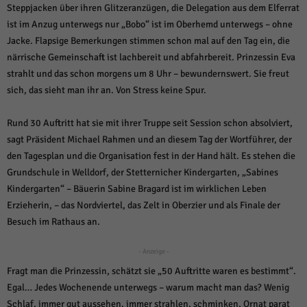
weitere Informationen anzeigen lassen und so nur bestimmte Cookies
Steppjacken über ihren Glitzeranzügen, die Delegation aus dem Elferrat
auswählen.
ist im Anzug unterwegs nur „Bobo“ ist im Oberhemd unterwegs – ohne
Jacke. Flapsige Bemerkungen stimmen schon mal auf den Tag ein, die
Alle akzeptieren
Speichern und weiter
närrische Gemeinschaft ist lachbereit und abfahrbereit. Prinzessin Eva
Zurück
strahlt und das schon morgens um 8 Uhr – bewundernswert. Sie freut
Datenschutzeinstellungen
sich, das sieht man ihr an. Von Stress keine Spur.
Essenziell (1)
Essenzielle Cookies ermöglichen grundlegende Funktionen und sind für die
Rund 30 Auftritt hat sie mit ihrer Truppe seit Session schon absolviert,
einwandfreie Funktion der Website erforderlich.
sagt Präsident Michael Rahmen und an diesem Tag der Wortführer, der
Cookie-Informationen anzeigen
den Tagesplan und die Organisation fest in der Hand hält. Es stehen die
Grundschule in Welldorf, der Stetternicher Kindergarten, „Sabines
Sta
Statistiken (1)
Kindergarten“ – Bäuerin Sabine Bragard ist im wirklichen Leben
Statistik Cookies erfassen Informationen anonym. Diese Informationen helfen
Erzieherin, – das Nordviertel, das Zelt in Oberzier und als Finale der
uns zu verstehen, wie unsere Besucher unsere Website nutzen.
Besuch im Rathaus an.
Cookie-Informationen anzeigen
- Anzeige -
Mar
Marketing (1)
Fragt man die Prinzessin, schätzt sie „50 Auftritte waren es bestimmt“.
Marketing-Cookies werden von Drittanbietern oder Publishern verwendet,
Egal… Jedes Wochenende unterwegs – warum macht man das? Wenig
um personalisierte Werbung anzuzeigen. Sie tun dies, indem sie Besucher
Schlaf, immer gut aussehen, immer strahlen, schminken, Ornat parat