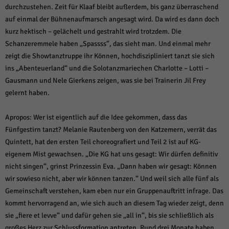
durchzustehen. Zeit für Klaaf bleibt außerdem, bis ganz überraschend
auf einmal der Bühnenaufmarsch angesagt wird. Da wird es dann doch
kurz hektisch – gelächelt und gestrahlt wird trotzdem. Die
Schanzeremmele haben „Spassss“, das sieht man. Und einmal mehr
zeigt die Showtanztruppe ihr Können, hochdiszipliniert tanzt sie sich
ins „Abenteuerland“ und die Solotanzmariechen Charlotte – Lotti –
Gausmann und Nele Gierkens zeigen, was sie bei Trainerin Jil Frey
gelernt haben.
Apropos: Wer ist eigentlich auf die Idee gekommen, dass das
Fünfgestirn tanzt? Melanie Rautenberg von den Katzemern, verrät das
Quintett, hat den ersten Teil choreografiert und Teil 2 ist auf KG-
eigenem Mist gewachsen. „Die KG hat uns gesagt: Wir dürfen definitiv
nicht singen“, grinst Prinzessin Eva. „Dann haben wir gesagt: Können
wir sowieso nicht, aber wir können tanzen.“ Und weil sich alle fünf als
Gemeinschaft verstehen, kam eben nur ein Gruppenauftritt infrage. Das
kommt hervorragend an, wie sich auch an diesem Tag wieder zeigt, denn
sie „fiere et levve“ und dafür gehen sie „all in“, bis sie schließlich als
großes Herz zur Schlussformation antreten. Rund drei Monate haben