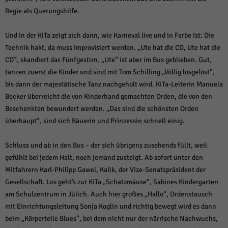
Regie als Querungshilfe.
Und in der KiTa zeigt sich dann, wie Karneval live und in Farbe ist: Die
Technik hakt, da muss improvisiert werden. „Ute hat die CD, Ute hat die
CD“, skandiert das Fünfgestirn. „Ute“ ist aber im Bus geblieben. Gut,
tanzen zuerst die Kinder und sind mit Tom Schilling „Völlig losgelöst“,
bis dann der majestätische Tanz nachgeholt wird. KiTa-Leiterin Manuela
Becker überreicht die von Kinderhand gemachten Orden, die von den
Beschenkten bewundert werden. „Das sind die schönsten Orden
überhaupt“, sind sich Bäuerin und Prinzessin schnell einig.
Schluss und ab in den Bus – der sich übrigens zusehends füllt, weil
gefühlt bei jedem Halt, noch jemand zusteigt. Ab sofort unter den
Mitfahrern Karl-Philipp Gawel, Kalik, der Vize-Senatspräsident der
Gesellschaft. Los geht’s zur KiTa „Schatzmäuse“, Sabines Kindergarten
am Schulzentrum in Jülich. Auch hier großes „Hallo“, Ordenstausch
mit Einrichtungsleitung Sonja Koglin und richtig bewegt wird es dann
beim „Körperteile Blues“, bei dem nicht nur der närrische Nachwuchs,