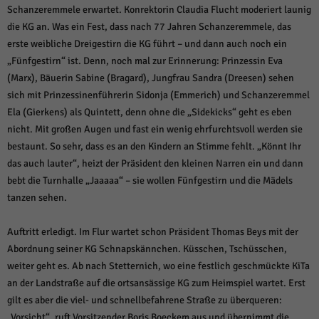
Schanzeremmele erwartet. Konrektorin Claudia Flucht moderiert launig
die KG an. Was ein Fest, dass nach 77 Jahren Schanzeremmele, das
erste weibliche Dreigestirn die KG führt – und dann auch noch ein
„Fünfgestirn“ ist. Denn, noch mal zur Erinnerung: Prinzessin Eva
(Marx), Bäuerin Sabine (Bragard), Jungfrau Sandra (Dreesen) sehen
sich mit Prinzessinenführerin Sidonja (Emmerich) und Schanzeremmel
Ela (Gierkens) als Quintett, denn ohne die „Sidekicks“ geht es eben
nicht. Mit großen Augen und fast ein wenig ehrfurchtsvoll werden sie
bestaunt. So sehr, dass es an den Kindern an Stimme fehlt. „Könnt Ihr
das auch lauter“, heizt der Präsident den kleinen Narren ein und dann
bebt die Turnhalle „Jaaaaa“ – sie wollen Fünfgestirn und die Mädels
tanzen sehen.
Auftritt erledigt. Im Flur wartet schon Präsident Thomas Beys mit der
Abordnung seiner KG Schnapskännchen. Küsschen, Tschüsschen,
weiter geht es. Ab nach Stetternich, wo eine festlich geschmückte KiTa
an der Landstraße auf die ortsansässige KG zum Heimspiel wartet. Erst
gilt es aber die viel- und schnellbefahrene Straße zu überqueren:
„Vorsicht“, ruft Vorsitzender Boris Boeckem aus und übernimmt die