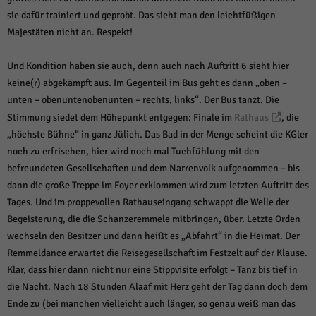
sie dafür trainiert und geprobt. Das sieht man den leichtfüßigen
Majestäten nicht an. Respekt!
Und Kondition haben sie auch, denn auch nach Auftritt 6 sieht hier
keine(r) abgekämpft aus. Im Gegenteil im Bus geht es dann „oben –
unten – obenuntenobenunten – rechts, links“. Der Bus tanzt. Die
Stimmung siedet dem Höhepunkt entgegen: Finale im
Rathaus
, die
„höchste Bühne“ in ganz Jülich. Das Bad in der Menge scheint die KGler
noch zu erfrischen, hier wird noch mal Tuchfühlung mit den
befreundeten Gesellschaften und dem Narrenvolk aufgenommen – bis
dann die große Treppe im Foyer erklommen wird zum letzten Auftritt des
Tages. Und im proppevollen Rathauseingang schwappt die Welle der
Begeisterung, die die Schanzeremmele mitbringen, über. Letzte Orden
wechseln den Besitzer und dann heißt es „Abfahrt“ in die Heimat. Der
Remmeldance erwartet die Reisegesellschaft im Festzelt auf der Klause.
Klar, dass hier dann nicht nur eine Stippvisite erfolgt – Tanz bis tief in
die Nacht. Nach 18 Stunden Alaaf mit Herz geht der Tag dann doch dem
Ende zu (bei manchen vielleicht auch länger, so genau weiß man das