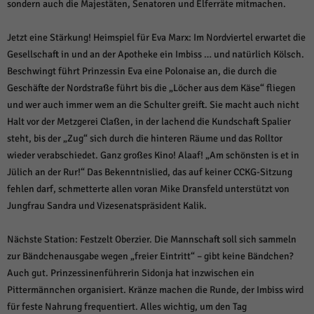
sondern auch die Majestäten, Senatoren und Elferräte mitmachen.
Jetzt eine Stärkung! Heimspiel für Eva Marx: Im Nordviertel erwartet die
Gesellschaft in und an der Apotheke ein Imbiss … und natürlich Kölsch.
Beschwingt führt Prinzessin Eva eine Polonaise an, die durch die
Geschäfte der Nordstraße führt bis die „Löcher aus dem Käse“ fliegen
und wer auch immer wem an die Schulter greift. Sie macht auch nicht
Halt vor der Metzgerei Claßen, in der lachend die Kundschaft Spalier
steht, bis der „Zug“ sich durch die hinteren Räume und das Rolltor
wieder verabschiedet. Ganz großes Kino! Alaaf! „Am schönsten is et in
Jülich an der Rur!“ Das Bekenntnislied, das auf keiner CCKG-Sitzung
fehlen darf, schmetterte allen voran Mike Dransfeld unterstützt von
Jungfrau Sandra und Vizesenatspräsident Kalik.
Nächste Station: Festzelt Oberzier. Die Mannschaft soll sich sammeln
zur Bändchenausgabe wegen „freier Eintritt“ – gibt keine Bändchen?
Auch gut. Prinzessinenführerin Sidonja hat inzwischen ein
Pittermännchen organisiert. Kränze machen die Runde, der Imbiss wird
für feste Nahrung frequentiert. Alles wichtig, um den Tag