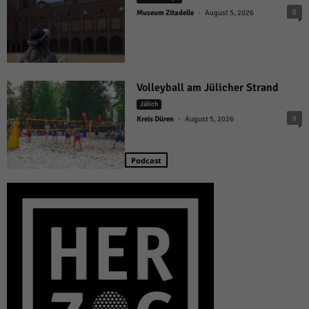
-
0
Museum Zitadelle
August 5, 2026
Volleyball am Jülicher Strand
Jülich
-
0
Kreis Düren
August 5, 2026
Podcast