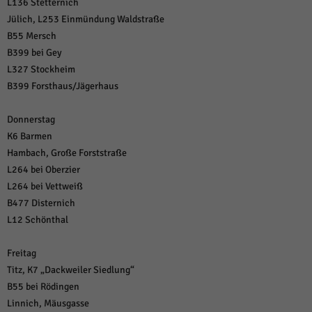
über Websites hinweg verfolgen.
L136 Stetternich
Jülich, L253 Einmündung Waldstraße
Cookie-Informationen anzeigen
B55 Mersch
Ext
Externe Medien (6)
B399 bei Gey
L327 Stockheim
Inhalte von Videoplattformen und Social-Media-Plattformen werden
standardmäßig blockiert. Wenn Cookies von externen Medien akzeptiert
B399 Forsthaus/Jägerhaus
werden, bedarf der Zugriff auf diese Inhalte keiner manuellen Einwilligung
mehr.
Donnerstag
Cookie-Informationen anzeigen
K6 Barmen
Datenschutzerklärung
Impressum
powered by Borlabs Cookie
Hambach, Große Forststraße
L264 bei Oberzier
L264 bei Vettweiß
B477 Disternich
L12 Schönthal
Freitag
Titz, K7 „Dackweiler Siedlung“
B55 bei Rödingen
Linnich, Mäusgasse