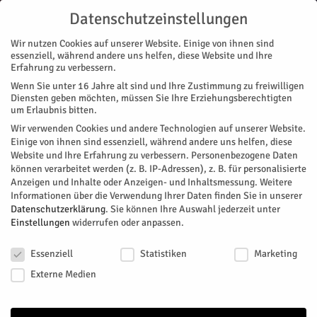
Datenschutzeinstellungen
Wir nutzen Cookies auf unserer Website. Einige von ihnen sind
essenziell, während andere uns helfen, diese Website und Ihre
Erfahrung zu verbessern.
Wenn Sie unter 16 Jahre alt sind und Ihre Zustimmung zu freiwilligen
Start
Stadtteile
Barmen
Blitze im Kreis Düren
Diensten geben möchten, müssen Sie Ihre Erziehungsberechtigten
STADTTEILE
BARMEN
JÜLICH
KREIS DÜREN
MERSCH & PATTERN
NACHRICHTEN
um Erlaubnis bitten.
POLIZEI
REGION
STETTERNICH
Wir verwenden Cookies und andere Technologien auf unserer Website.
Blitze im Kreis Düren
Einige von ihnen sind essenziell, während andere uns helfen, diese
Website und Ihre Erfahrung zu verbessern.
Personenbezogene Daten
können verarbeitet werden (z. B. IP-Adressen), z. B. für personalisierte
Der Kreis Düren gibt die Geschwindigkeitskontrollen in der 12.
Anzeigen und Inhalte oder Anzeigen- und Inhaltsmessung.
Weitere
Kalenderwoche bekannt.
Informationen über die Verwendung Ihrer Daten finden Sie in unserer
Datenschutzerklärung
.
Sie können Ihre Auswahl jederzeit unter
Von
Kreis Düren
-
März 19, 2023
415
0
Einstellungen
widerrufen oder anpassen.
Datenschutzeinstellungen
Facebook
Twitter
Essenziell
Statistiken
Marketing
Externe Medien