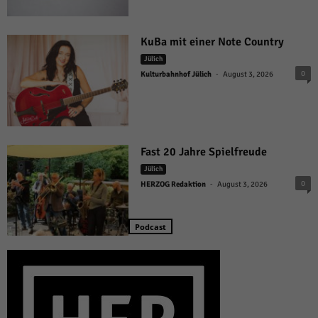
KuBa mit einer Note Country
Jülich
-
0
Kulturbahnhof Jülich
August 3, 2026
Fast 20 Jahre Spielfreude
Jülich
-
0
HERZOG Redaktion
August 3, 2026
Podcast