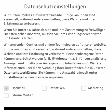
Datenschutzeinstellungen
Wir nutzen Cookies auf unserer Website. Einige von ihnen sind
essenziell, während andere uns helfen, diese Website und Ihre
Erfahrung zu verbessern.
Wenn Sie unter 16 Jahre alt sind und Ihre Zustimmung zu freiwilligen
Start
Stadtteile
Jülich
Einbruch in Physio
Diensten geben möchten, müssen Sie Ihre Erziehungsberechtigten
STADTTEILE
JÜLICH
POLIZEI
um Erlaubnis bitten.
Einbruch in Physio
Wir verwenden Cookies und andere Technologien auf unserer Website.
Einige von ihnen sind essenziell, während andere uns helfen, diese
Website und Ihre Erfahrung zu verbessern.
Personenbezogene Daten
Es gab einen nächtlichen Einbruch in eine
können verarbeitet werden (z. B. IP-Adressen), z. B. für personalisierte
Physiotheraphiepraxis, berichtet die Polizei.
Anzeigen und Inhalte oder Anzeigen- und Inhaltsmessung.
Weitere
Informationen über die Verwendung Ihrer Daten finden Sie in unserer
Von
Pressestelle Polizei
-
September 29, 2024
40
0
Datenschutzerklärung
.
Sie können Ihre Auswahl jederzeit unter
Einstellungen
widerrufen oder anpassen.
Facebook
Twitter
Datenschutzeinstellungen
Essenziell
Statistiken
Marketing
Externe Medien