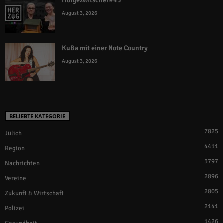
Hofgezwitscher#45
August 3, 2026
KuBa mit einer Note Country
August 3, 2026
BELIEBTE KATEGORIE
7825
Jülich
4411
Region
3797
Nachrichten
2896
Vereine
2805
Zukunft & Wirtschaft
2141
Polizei
1426