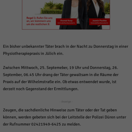
weitere Informationen anzeigen lassen und so nur bestimmte Cookies
auswählen.
Alle akzeptieren
Speichern und weiter
Zurück
Datenschutzeinstellungen
Essenziell (1)
Ein bisher unbekannter Täter brach in der Nacht zu Donnerstag in einer
Essenzielle Cookies ermöglichen grundlegende Funktionen und sind für die
Physiotherapiepraxis in Jülich ein.
einwandfreie Funktion der Website erforderlich.
Cookie-Informationen anzeigen
Zwischen Mittwoch, 25. Septemeber, 19 Uhr und Donnerstag, 26.
September, 06.45 Uhr drang der Täter gewaltsam in die Räume der
Sta
Statistiken (1)
Praxis auf der Wilhelmstraße ein. Ob etwas entwendet wurde, ist
Statistik Cookies erfassen Informationen anonym. Diese Informationen helfen
derzeit noch Gegenstand der Ermittlungen.
uns zu verstehen, wie unsere Besucher unsere Website nutzen.
Cookie-Informationen anzeigen
- Anzeige -
Zeugen, die sachdienliche Hinweise zum Täter oder der Tat geben
Mar
Marketing (1)
können, werden gebeten sich bei der Leitstelle der Polizei Düren unter
Marketing-Cookies werden von Drittanbietern oder Publishern verwendet,
der Rufnummer 02421949-6425 zu melden.
um personalisierte Werbung anzuzeigen. Sie tun dies, indem sie Besucher