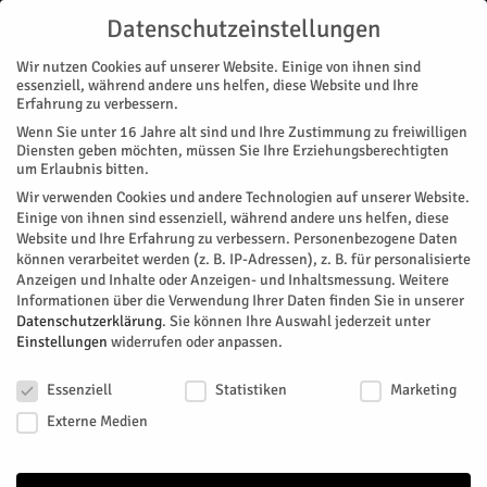
Datenschutzeinstellungen
Wir nutzen Cookies auf unserer Website. Einige von ihnen sind
essenziell, während andere uns helfen, diese Website und Ihre
Erfahrung zu verbessern.
Wenn Sie unter 16 Jahre alt sind und Ihre Zustimmung zu freiwilligen
Start
Stadtteile
Jülich
Beachvolley-Workshop für den Nachwuchs
Diensten geben möchten, müssen Sie Ihre Erziehungsberechtigten
STADTTEILE
JÜLICH
NACHRICHTEN
REGION
SPORT
um Erlaubnis bitten.
Beachvolley-Workshop für den
Wir verwenden Cookies und andere Technologien auf unserer Website.
Einige von ihnen sind essenziell, während andere uns helfen, diese
Nachwuchs
Website und Ihre Erfahrung zu verbessern.
Personenbezogene Daten
können verarbeitet werden (z. B. IP-Adressen), z. B. für personalisierte
Anzeigen und Inhalte oder Anzeigen- und Inhaltsmessung.
Weitere
Unterricht in den Sommerferien? Macht jungen Leuten einen
Informationen über die Verwendung Ihrer Daten finden Sie in unserer
Heidenspaß, wenn der Lehrer denn Bernd Werscheck heißt.
Datenschutzerklärung
.
Sie können Ihre Auswahl jederzeit unter
Der ausgewiesene Beachvolleyball-Experte bietet in der
Einstellungen
widerrufen oder anpassen.
letzten Ferienwochen im Rahmen des DKB-Beach-Cups 2018
Datenschutzeinstellungen
wieder einen Workshop für Kinder ab zwölf Jahren und
Essenziell
Statistiken
Marketing
Jugendliche an. Er findet am Donnerstag, 23. August, von 16
Externe Medien
bis 18 Uhr auf dem Schlossplatz in Jülich statt.
Von
HERZOG Redaktion
-
Juli 27, 2018
209
0