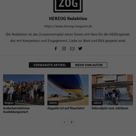
HERZOG Redaktion
https://www.herzog-magazin.de
Die Redaktion ist das Zusammenspiel eines Teams mit Herz für die HERZogstadt,
das mit Kompetenz und Engagement, Liebe zu Wort und Bild gespeist wird.
VERWANDTE ARTIKEL
MEHR VOM AUTOR
Region
Jülich
Jülich
Außerbetrieblicher
Zeppelin ist auf Messfahrt
Rekordjahr zum Jubiläum
Ausbildungsstart