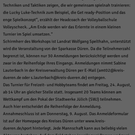
über Websites hinweg verfolgen.
Techniken und Taktiken zeigen, die wir gemeinsam spielnah trainieren:
Cookie-Informationen anzeigen
die Lucky Luke-Technik zum Beispiel, die Get ready-Position und das
enge Spielkonzept“, erzählt der Headcoach der Volleyballschule
Ext
Externe Medien (6)
Volleyscheck. „Am Ende werden wir das Erlernte in einem kleinen
Inhalte von Videoplattformen und Social-Media-Plattformen werden
Turnier im Spiel umsetzen.“
standardmäßig blockiert. Wenn Cookies von externen Medien akzeptiert
Schirmherr des Workshops ist Landrat Wolfgang Spelthahn, unterstützt
werden, bedarf der Zugriff auf diese Inhalte keiner manuellen Einwilligung
mehr.
wird die Veranstaltung von der Sparkasse Düren. Da die Teilnehmerzahl
Cookie-Informationen anzeigen
begrenzt ist, können nur 30 Anmeldungen berücksichtigt werden und
zwar in der Reihenfolge ihres Eingangs. Anmeldungen nimmt Sabine
Datenschutzerklärung
Impressum
powered by Borlabs Cookie
Lauterbach in der Kreisverwaltung Düren per E-Mail (amt02@kreis-
dueren.de oder s.lauterbach@kreis-dueren.de) entgegen.
Das Turnier für Freizeit- und Hobbyteams findet am Freitag, 24. August,
ab 14 Uhr an gleicher Stelle statt. Insgesamt 20 Teams können am
Wettkampf um den Pokal der Stadtwerke Jülich (SWJ) teilnehmen.
Auch hier entscheidet die Reihenfolge der Anmeldung.
Annahmeschluss ist am Donnerstag, 9. August. Das Anmeldeformular
ist auf der Homepage des Kreises Düren unter www.kreis-
dueren.de/sport hinterlegt. Jede Mannschaft kann aus beliebig vielen