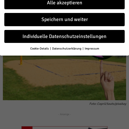
Alle akzeptieren
Facebook
Twitter
Speichern und weiter
Individuelle Datenschutzeinstellungen
Cookie-Details
Datenschutzerklärung
Impressum
Datenschutzeinstellungen
Wenn Sie unter 16 Jahre alt sind und Ihre Zustimmung zu freiwilligen
Diensten geben möchten, müssen Sie Ihre Erziehungsberechtigten
um Erlaubnis bitten.
Wir verwenden Cookies und andere Technologien auf unserer Website.
Einige von ihnen sind essenziell, während andere uns helfen, diese
Website und Ihre Erfahrung zu verbessern.
Personenbezogene Daten
können verarbeitet werden (z. B. IP-Adressen), z. B. für personalisierte
Anzeigen und Inhalte oder Anzeigen- und Inhaltsmessung.
Weitere
Foto: Capri23auto/pixabay
Informationen über die Verwendung Ihrer Daten finden Sie in unserer
Datenschutzerklärung
.
- Anzeige -
Hier finden Sie eine Übersicht über alle verwendeten Cookies. Sie
können Ihre Einwilligung zu ganzen Kategorien geben oder sich