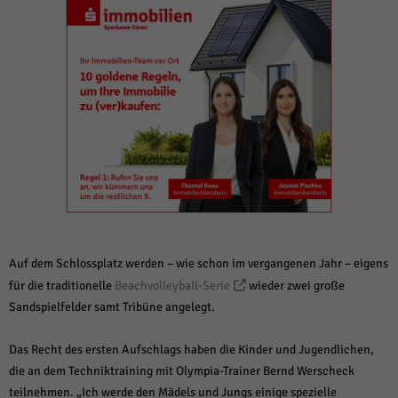
weitere Informationen anzeigen lassen und so nur bestimmte Cookies
auswählen.
Alle akzeptieren
Speichern und weiter
Zurück
Datenschutzeinstellungen
Essenziell (1)
Essenzielle Cookies ermöglichen grundlegende Funktionen und sind für die
einwandfreie Funktion der Website erforderlich.
Cookie-Informationen anzeigen
Sta
Statistiken (1)
Statistik Cookies erfassen Informationen anonym. Diese Informationen helfen
Auf dem Schlossplatz werden – wie schon im vergangenen Jahr – eigens
uns zu verstehen, wie unsere Besucher unsere Website nutzen.
für die traditionelle
Beachvolleyball-Serie
wieder zwei große
Cookie-Informationen anzeigen
Sandspielfelder samt Tribüne angelegt.
Mar
Marketing (1)
Das Recht des ersten Aufschlags haben die Kinder und Jugendlichen,
Marketing-Cookies werden von Drittanbietern oder Publishern verwendet,
die an dem Techniktraining mit Olympia-Trainer Bernd Werscheck
um personalisierte Werbung anzuzeigen. Sie tun dies, indem sie Besucher
teilnehmen. „Ich werde den Mädels und Jungs einige spezielle