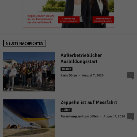
NEUSTE NACHRICHTEN
Außerbetrieblicher
Ausbildungsstart
Region
-
0
Kreis Düren
August 7, 2026
Zeppelin ist auf Messfahrt
Jülich
-
0
Forschungszentrum Jülich
August 7, 2026