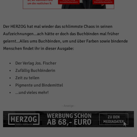
weitere Informationen anzeigen lassen und so nur bestimmte Cookies
auswählen.
Alle akzeptieren
Speichern und weiter
Der HERZOG hat mal wieder das schlimmste Chaos in seinen
Zurück
Aufzeichnungen…ach hätte er doch das Buchbinden mal früher
Datenschutzeinstellungen
gelernt…Alles ums Buchbinden, um und über Farben sowie bindende
Essenziell (1)
Menschen findet ihr in dieser Ausgabe:
Essenzielle Cookies ermöglichen grundlegende Funktionen und sind für die
einwandfreie Funktion der Website erforderlich.
Der Verlag Jos. Fischer
Cookie-Informationen anzeigen
Zufällig Buchbinderin
Zeit zu teilen
Sta
Statistiken (1)
Pigmente und Bindemittel
Statistik Cookies erfassen Informationen anonym. Diese Informationen helfen
…und vieles mehr!
uns zu verstehen, wie unsere Besucher unsere Website nutzen.
Cookie-Informationen anzeigen
- Anzeige -
Mar
Marketing (1)
Marketing-Cookies werden von Drittanbietern oder Publishern verwendet,
um personalisierte Werbung anzuzeigen. Sie tun dies, indem sie Besucher