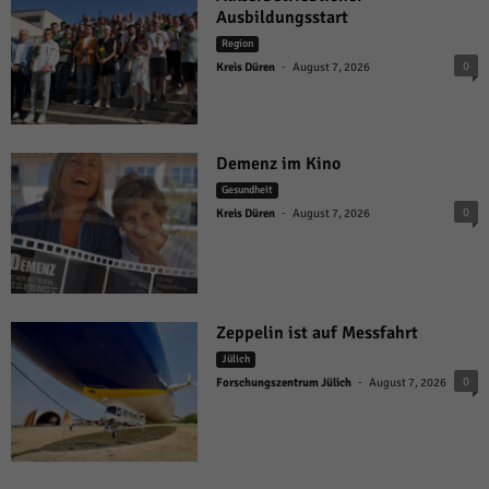
Ausbildungsstart
Region
-
0
Kreis Düren
August 7, 2026
Demenz im Kino
Gesundheit
-
0
Kreis Düren
August 7, 2026
Zeppelin ist auf Messfahrt
Jülich
-
0
Forschungszentrum Jülich
August 7, 2026