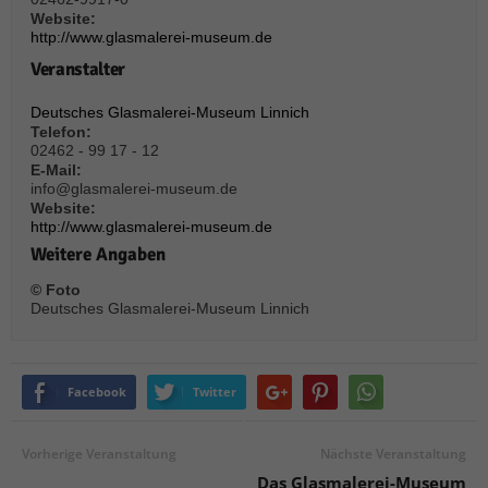
über Websites hinweg verfolgen.
Website:
Cookie-Informationen anzeigen
http://www.glasmalerei-museum.de
Veranstalter
Ext
Externe Medien (6)
Deutsches Glasmalerei-Museum Linnich
Inhalte von Videoplattformen und Social-Media-Plattformen werden
Telefon:
standardmäßig blockiert. Wenn Cookies von externen Medien akzeptiert
02462 - 99 17 - 12
werden, bedarf der Zugriff auf diese Inhalte keiner manuellen Einwilligung
mehr.
E-Mail:
info@glasmalerei-museum.de
Cookie-Informationen anzeigen
Website:
http://www.glasmalerei-museum.de
Datenschutzerklärung
Impressum
powered by Borlabs Cookie
Weitere Angaben
© Foto
Deutsches Glasmalerei-Museum Linnich
Facebook
Twitter
Vorherige Veranstaltung
Nächste Veranstaltung
Das Glasmalerei-Museum