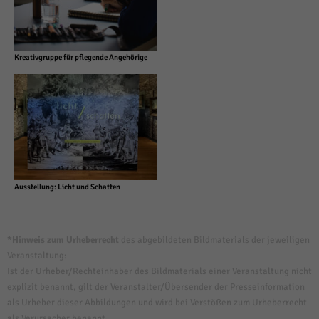
Kreativgruppe für pflegende Angehörige
Ausstellung: Licht und Schatten
*Hinweis zum Urheberrecht
des abgebildeten Bildmaterials der jeweiligen
Veranstaltung:
Ist der Urheber/Rechteinhaber des Bildmaterials einer Veranstaltung nicht
explizit benannt, gilt der Veranstalter/Übersender der Presseinformation
als Urheber dieser Abbildungen und wird bei Verstößen zum Urheberrecht
als Verursacher benannt.