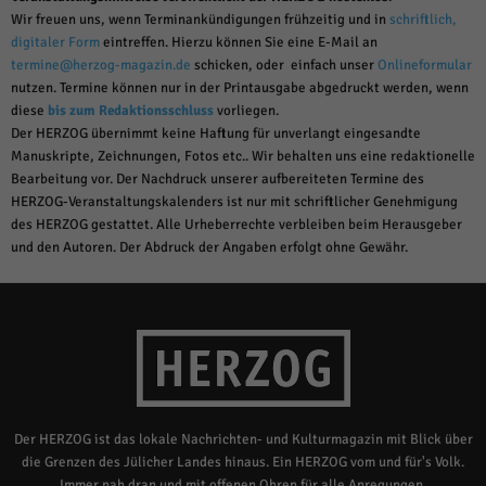
Wir freuen uns, wenn Terminankündigungen frühzeitig und in
schriftlich,
digitaler Form
eintreffen. Hierzu können Sie eine E-Mail an
termine@herzog-magazin.de
schicken, oder einfach unser
Onlineformular
nutzen. Termine können nur in der Printausgabe abgedruckt werden, wenn
diese
bis zum Redaktionsschluss
vorliegen.
Der HERZOG übernimmt keine Haftung für unverlangt eingesandte
Manuskripte, Zeichnungen, Fotos etc.. Wir behalten uns eine redaktionelle
Bearbeitung vor. Der Nachdruck unserer aufbereiteten Termine des
HERZOG-Veranstaltungskalenders ist nur mit schriftlicher Genehmigung
des HERZOG gestattet. Alle Urheberrechte verbleiben beim Herausgeber
und den Autoren. Der Abdruck der Angaben erfolgt ohne Gewähr.
Der HERZOG ist das lokale Nachrichten- und Kulturmagazin mit Blick über
die Grenzen des Jülicher Landes hinaus. Ein HERZOG vom und für's Volk.
Immer nah dran und mit offenen Ohren für alle Anregungen.