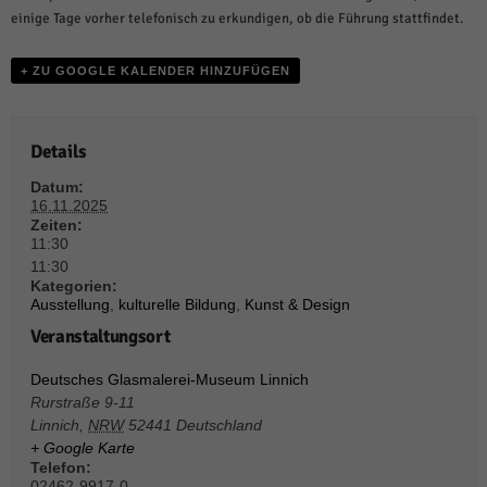
weitere Informationen anzeigen lassen und so nur bestimmte Cookies
einige Tage vorher telefonisch zu erkundigen, ob die Führung stattfindet.
auswählen.
Alle akzeptieren
Speichern und weiter
+ ZU GOOGLE KALENDER HINZUFÜGEN
Zurück
Datenschutzeinstellungen
Details
Essenziell (1)
Datum:
Essenzielle Cookies ermöglichen grundlegende Funktionen und sind für die
16.11.2025
einwandfreie Funktion der Website erforderlich.
Zeiten:
Cookie-Informationen anzeigen
11:30
11:30
Sta
Statistiken (1)
Kategorien:
Ausstellung
,
kulturelle Bildung
,
Kunst & Design
Statistik Cookies erfassen Informationen anonym. Diese Informationen helfen
Veranstaltungsort
uns zu verstehen, wie unsere Besucher unsere Website nutzen.
Cookie-Informationen anzeigen
Deutsches Glasmalerei-Museum Linnich
Rurstraße 9-11
Mar
Marketing (1)
Linnich
,
NRW
52441
Deutschland
+ Google Karte
Marketing-Cookies werden von Drittanbietern oder Publishern verwendet,
Telefon:
um personalisierte Werbung anzuzeigen. Sie tun dies, indem sie Besucher
02462-9917-0