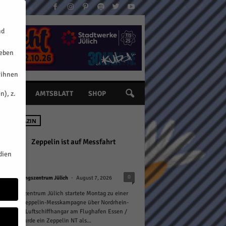
nd
geben
 ihnen
n), z.
INE
AMTSBLATT
SHOP
 IM MAGAZIN
Zeppelin ist auf Messfahrt
dien
-
0
Forschungszentrum Jülich
August 7, 2026
rschungszentrum Jülich startete Montag zu einer
öchigen Zeppelin-Messkampagne über Nordrhein-
len. Vom Luftschiffhangar am Flughafen Essen /
m aus wurde ein Zeppelin NT als...