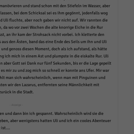
r manuellen Einwilligung mehr.
 manövrieren und stand schon mit den Stiefeln im Wasser, aber
n lassen, bei dem Schicksal sei es ihm gegönnt, jedenfalls wog
Cookie-Informationen anzeigen
nd Uli fluchte, aber noch gaben wir nicht auf. Wir rannten die
Datenschutzerklärung
Im
red by Borlabs Cookie
, da wo vor zwei Wochen die alte knorrige Eiche in die Rur
sst, an ihr kam der Strohsack nicht vorbei. Ich kletterte den
aus den Ästen, band das eine Ende des Seils um ihn und Uli
u und genoss diesen Moment, doch als ich aufstand, als hätte
ing ich mich in einem Ast und plumpste in die eiskalte Rur. Uli
 aber Gott sei Dank nur fünf Sekunden, bis er die Lage gepeilt
 es mir zu und zog mich so schnell er konnte ans Ufer. Mir war
o fühlt man sich wahrscheinlich, wenn man mit Pinguinen und
en wir den Lazarus, entfernten seine Männlichkeit mit
rück in die Stadt.
- Anzeige -
n und dann bin ich gespannt. Wahrscheinlich wird sie die
 eben, aber wenigstens hatten Uli und ich ein cooles Abenteuer
 ist….