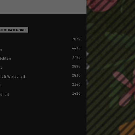
EBTE KATEGORIE
7839
4418
n
3798
ichten
2898
ne
2810
ft & Wirtschaft
2146
i
1426
dheit