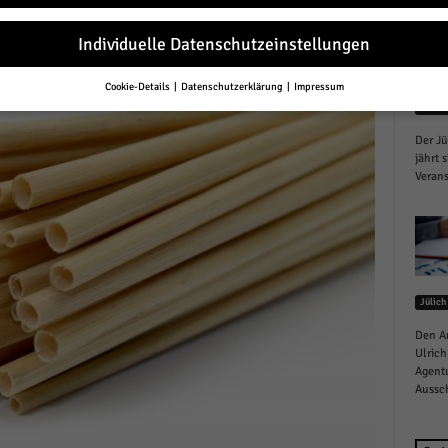
Individuelle Datenschutzeinstellungen
Cookie-Details
Datenschutzerklärung
Impressum
Datenschutzeinstellungen
Jülich
Der Jü
Sie unter 16 Jahre alt sind und Ihre Zustimmung zu freiwilligen Diensten 
en, müssen Sie Ihre Erziehungsberechtigten um Erlaubnis bitten.
jährt 
Verans
erwenden Cookies und andere Technologien auf unserer Website. Einige von
essenziell, während andere uns helfen, diese Website und Ihre Erfahrung zu
ssern.
Personenbezogene Daten können verarbeitet werden (z. B. IP-Adresse
r personalisierte Anzeigen und Inhalte oder Anzeigen- und Inhaltsmessung.
re Informationen über die Verwendung Ihrer Daten finden Sie in unserer
schutzerklärung
.
finden Sie eine Übersicht über alle verwendeten Cookies. Sie können Ihre
Jülich
lligung zu ganzen Kategorien geben oder sich weitere Informationen anzei
n und so nur bestimmte Cookies auswählen.
Den A
Ulrich
Agentu
le akzeptieren
Aussch
eichern und weiter