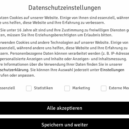
UNTERSTÜTZEN
KONTAKT
DATENSCHUTZ
IMPRESSUM
Datenschutzeinstellungen
utzen Cookies auf unserer Website. Einige von ihnen sind essenziell, währe
e uns helfen, diese Website und Ihre Erfahrung zu verbessern.
Sie unter 16 Jahre alt sind und Ihre Zustimmung zu freiwilligen Diensten 
en, müssen Sie Ihre Erziehungsberechtigten um Erlaubnis bitten.
erwenden Cookies und andere Technologien auf unserer Website. Einige von
essenziell, während andere uns helfen, diese Website und Ihre Erfahrung zu
ssern.
Personenbezogene Daten können verarbeitet werden (z. B. IP-Adresse
SPEZIAL
E-PAPER
KINO
GALERIE
TERM
r personalisierte Anzeigen und Inhalte oder Anzeigen- und Inhaltsmessung.
re Informationen über die Verwendung Ihrer Daten finden Sie in unserer
Robert S.
NEU
schutzerklärung
.
Sie können Ihre Auswahl jederzeit unter
Einstellungen
rufen oder anpassen.
on Robert S.
schutzeinstellungen
ssenziell
Statistiken
Marketing
Externe Me
Jülich
Alle akzeptieren
0
Das Fo
zweiw
Westfa
Speichern und weiter
r
Mülhei