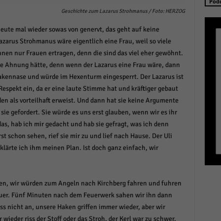
Pod
schutzeinstellungen
Geschichte zum Lazarus Strohmanus / Foto: HERZOG
enziell (1)
eute mal wieder sowas von genervt, das geht auf keine
zielle Cookies ermöglichen grundlegende Funktionen und sind für die einwandfreie
azarus Strohmanus wäre eigentlich eine Frau, weil so viele
ion der Website erforderlich.
nen nur Frauen ertragen, denn die sind das viel eher gewöhnt.
Cookie-Informationen anzeigen
eine Ahnung hätte, denn wenn der Lazarus eine Frau wäre, dann
istiken (1)
Hakennase und würde im Hexenturm eingesperrt. Der Lazarus ist
spekt ein, da er eine laute Stimme hat und kräftiger gebaut
stik Cookies erfassen Informationen anonym. Diese Informationen helfen uns zu verste
en als vorteilhaft erweist. Und dann hat sie keine Argumente
nsere Besucher unsere Website nutzen.
sie gefordert. Sie würde es uns erst glauben, wenn wir es ihr
Cookie-Informationen anzeigen
das, hab ich mir gedacht und hab sie gefragt, was ich denn
keting (1)
t schon sehen, rief sie mir zu und lief nach Hause. Der Uli
klärte ich ihm meinen Plan. Ist doch ganz einfach, wir
ting-Cookies werden von Drittanbietern oder Publishern verwendet, um personalisie
ng anzuzeigen. Sie tun dies, indem sie Besucher über Websites hinweg verfolgen.
Cookie-Informationen anzeigen
ten, wir würden zum Angeln nach Kirchberg fahren und fuhren
erne Medien (6)
auer. Fünf Minuten nach dem Feuerwerk sahen wir ihn dann
nicht an, unsere Haken griffen immer wieder, aber wir
te von Videoplattformen und Social-Media-Plattformen werden standardmäßig blocki
 wieder riss der Stoff oder das Stroh, der Kerl war zu schwer.
Cookies von externen Medien akzeptiert werden, bedarf der Zugriff auf diese Inhalte