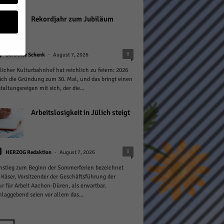
Rekordjahr zum Jubiläum
-
0
Dorothée Schenk
August 7, 2026
licher Kulturbahnhof hat reichlich zu feiern: 2026
geben
sich die Gründung zum 30. Mal, und das bringt einen
taltungsreigen mit sich, der die...
 ihnen
n), z.
Arbeitslosigkeit in Jülich steigt
-
0
HERZOG Redaktion
August 7, 2026
gen
nstieg zum Beginn der Sommerferien bezeichnet
 Käser, Vorsitzender der Geschäftsführung der
r für Arbeit Aachen-Düren, als erwartbar.
laggebend seien vor allem das...
Zurück