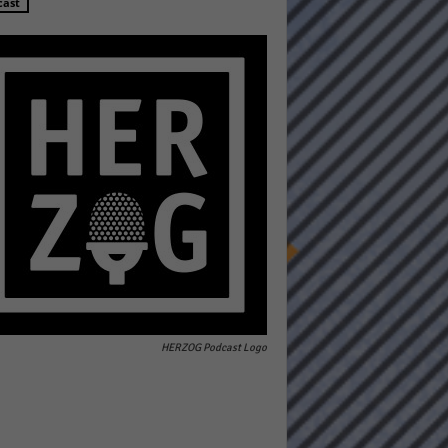
cast
Statistiken
hen,
Marketing
rte
HERZOG Podcast Logo
Externe Medien
ert.