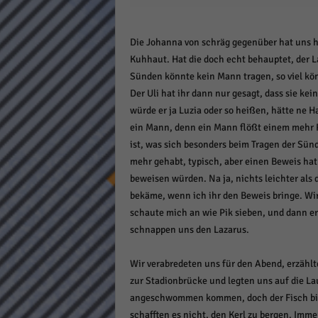
Daten
Ess
Die Johanna von schräg gegenüber hat uns h
Essen
Kuhhaut. Hat die doch echt behauptet, der L
Funkt
Sünden könnte kein Mann tragen, so viel kön
Der Uli hat ihr dann nur gesagt, dass sie k
Stat
würde er ja Luzia oder so heißen, hätte ne 
ein Mann, denn ein Mann flößt einem mehr Re
Stati
ist, was sich besonders beim Tragen der Sünd
wie u
mehr gehabt, typisch, aber einen Beweis hat 
beweisen würden. Na ja, nichts leichter als 
Mar
bekäme, wenn ich ihr den Beweis bringe. Wirs
schaute mich an wie Pik sieben, und dann er
Marke
schnappen uns den Lazarus.
Werbu
Wir verabredeten uns für den Abend, erzähl
Ext
zur Stadionbrücke und legten uns auf die L
angeschwommen kommen, doch der Fisch biss 
Inhal
schafften es nicht, den Kerl zu bergen. Immer
Wenn 