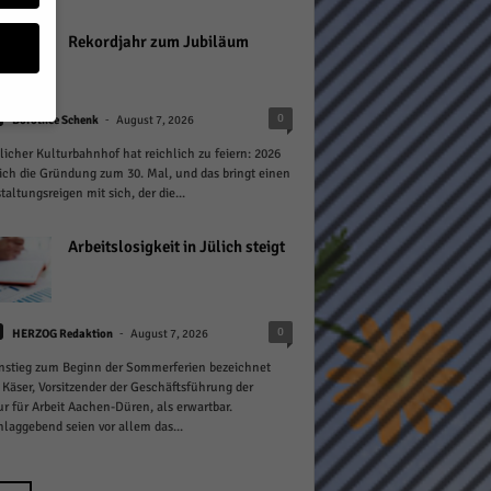
Rekordjahr zum Jubiläum
-
0
Dorothée Schenk
August 7, 2026
licher Kulturbahnhof hat reichlich zu feiern: 2026
geben
sich die Gründung zum 30. Mal, und das bringt einen
taltungsreigen mit sich, der die...
 ihnen
n), z.
Arbeitslosigkeit in Jülich steigt
-
0
HERZOG Redaktion
August 7, 2026
gen
nstieg zum Beginn der Sommerferien bezeichnet
 Käser, Vorsitzender der Geschäftsführung der
r für Arbeit Aachen-Düren, als erwartbar.
laggebend seien vor allem das...
Zurück