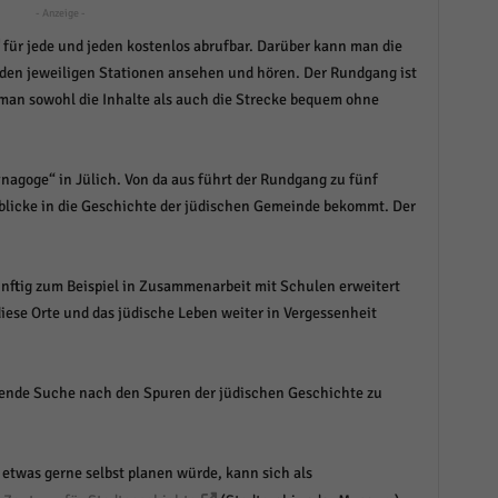
- Anzeige -
r manuellen Einwilligung mehr.
für jede und jeden kostenlos abrufbar. Darüber kann man die
Cookie-Informationen anzeigen
 den jeweiligen Stationen ansehen und hören. Der Rundgang ist
Datenschutzerklärung
Im
red by Borlabs Cookie
an sowohl die Inhalte als auch die Strecke bequem ohne
ynagoge“ in Jülich. Von da aus führt der Rundgang zu fünf
blicke in die Geschichte der jüdischen Gemeinde bekommt. Der
künftig zum Beispiel in Zusammenarbeit mit Schulen erweitert
diese Orte und das jüdische Leben weiter in Vergessenheit
nende Suche nach den Spuren der jüdischen Geschichte zu
etwas gerne selbst planen würde, kann sich als