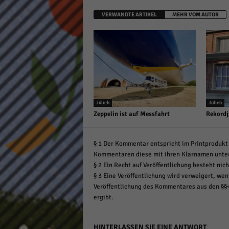
VERWANDTE ARTIKEL
MEHR VOM AUTOR
Jülich
Jülich
Zeppelin ist auf Messfahrt
Rekordj
§ 1 Der Kommentar entspricht im Printprodukt 
Kommentaren diese mit ihren Klarnamen unte
§ 2 Ein Recht auf Veröffentlichung besteht nich
§ 3 Eine Veröffentlichung wird verweigert, wenn
Veröffentlichung des Kommentares aus den §§
ergibt.
HINTERLASSEN SIE EINE ANTWORT