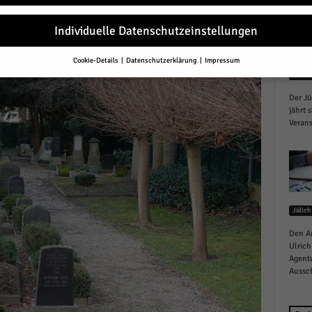
r
Individuelle Datenschutzeinstellungen
Cookie-Details
Datenschutzerklärung
Impressum
Datenschutzeinstellungen
Jülich
Der Jü
Sie unter 16 Jahre alt sind und Ihre Zustimmung zu freiwilligen Diensten 
en, müssen Sie Ihre Erziehungsberechtigten um Erlaubnis bitten.
jährt 
Verans
erwenden Cookies und andere Technologien auf unserer Website. Einige von
essenziell, während andere uns helfen, diese Website und Ihre Erfahrung zu
ssern.
Personenbezogene Daten können verarbeitet werden (z. B. IP-Adresse
r personalisierte Anzeigen und Inhalte oder Anzeigen- und Inhaltsmessung.
re Informationen über die Verwendung Ihrer Daten finden Sie in unserer
schutzerklärung
.
finden Sie eine Übersicht über alle verwendeten Cookies. Sie können Ihre
Jülich
lligung zu ganzen Kategorien geben oder sich weitere Informationen anzei
n und so nur bestimmte Cookies auswählen.
Den A
Ulrich
Agentu
le akzeptieren
Aussch
eichern und weiter