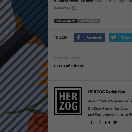
Bundesfreiwillige oder
Bundesfreiwilliger i
bewerben
.
SCHLAGWORTE
INFOTAINMENT
TEILEN
Facebook
Twitte
Vorheriger Artikel
Lust auf Jülich?
HERZOG Redaktion
https://www.herzog-magazin.
Die Redaktion ist das Zusam
und Engagement, Liebe zu Wor