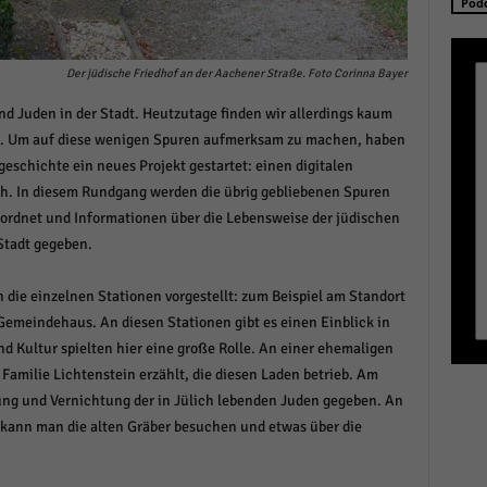
Pod
schutzeinstellungen
enziell (1)
zielle Cookies ermöglichen grundlegende Funktionen und sind für die einwandfreie
Der jüdische Friedhof an der Aachener Straße. Foto Corinna Bayer
ion der Website erforderlich.
d Juden in der Stadt. Heutzutage finden wir allerdings kaum
Cookie-Informationen anzeigen
s. Um auf diese wenigen Spuren aufmerksam zu machen, haben
istiken (1)
eschichte ein neues Projekt gestartet: einen digitalen
h. In diesem Rundgang werden die übrig gebliebenen Spuren
stik Cookies erfassen Informationen anonym. Diese Informationen helfen uns zu verste
ordnet und Informationen über die Lebensweise der jüdischen
nsere Besucher unsere Website nutzen.
Stadt gegeben.
Cookie-Informationen anzeigen
keting (1)
 die einzelnen Stationen vorgestellt: zum Beispiel am Standort
emeindehaus. An diesen Stationen gibt es einen Einblick in
ting-Cookies werden von Drittanbietern oder Publishern verwendet, um personalisie
d Kultur spielten hier eine große Rolle. An einer ehemaligen
ng anzuzeigen. Sie tun dies, indem sie Besucher über Websites hinweg verfolgen.
Familie Lichtenstein erzählt, die diesen Laden betrieb. Am
Cookie-Informationen anzeigen
ng und Vernichtung der in Jülich lebenden Juden gegeben. An
, kann man die alten Gräber besuchen und etwas über die
erne Medien (6)
te von Videoplattformen und Social-Media-Plattformen werden standardmäßig blocki
Cookies von externen Medien akzeptiert werden, bedarf der Zugriff auf diese Inhalte