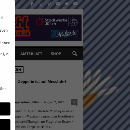
nd
geben
 ihnen
n), z.
INE
AMTSBLATT
SHOP
 IM MAGAZIN
Zeppelin ist auf Messfahrt
dien
-
0
Forschungszentrum Jülich
August 7, 2026
rschungszentrum Jülich startete Montag zu einer
öchigen Zeppelin-Messkampagne über Nordrhein-
len. Vom Luftschiffhangar am Flughafen Essen /
m aus wurde ein Zeppelin NT als...