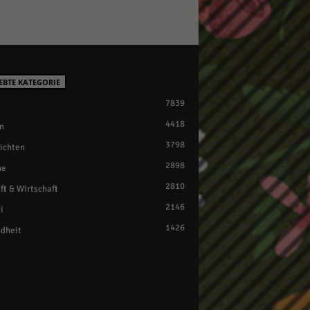
EBTE KATEGORIE
7839
4418
n
3798
ichten
2898
ne
2810
ft & Wirtschaft
2146
i
1426
dheit