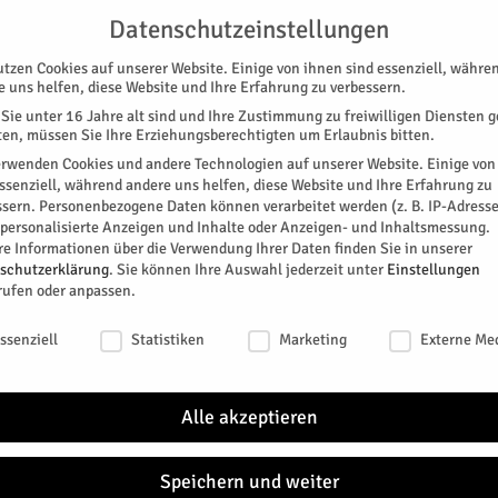
UNTERSTÜTZEN
KONTAKT
DATENSCHUTZ
IMPRESSUM
Datenschutzeinstellungen
utzen Cookies auf unserer Website. Einige von ihnen sind essenziell, währe
e uns helfen, diese Website und Ihre Erfahrung zu verbessern.
Sie unter 16 Jahre alt sind und Ihre Zustimmung zu freiwilligen Diensten 
en, müssen Sie Ihre Erziehungsberechtigten um Erlaubnis bitten.
erwenden Cookies und andere Technologien auf unserer Website. Einige von
essenziell, während andere uns helfen, diese Website und Ihre Erfahrung zu
ssern.
Personenbezogene Daten können verarbeitet werden (z. B. IP-Adresse
SPEZIAL
E-PAPER
KINO
GALERIE
TERM
r personalisierte Anzeigen und Inhalte oder Anzeigen- und Inhaltsmessung.
re Informationen über die Verwendung Ihrer Daten finden Sie in unserer
he
NEU
schutzerklärung
.
Sie können Ihre Auswahl jederzeit unter
Einstellungen
rufen oder anpassen.
uche
schutzeinstellungen
ssenziell
Statistiken
Marketing
Externe Me
nd steckt voller Geschichte. Aus einigen Epochen
Jülich
Zitadelle oder der Brückenkopf. Aus anderen ist kaum
Alle akzeptieren
er jüdischen Gemeinde in Jülich.
Das Fo
zweiw
Westfa
0
Speichern und weiter
Mülhei