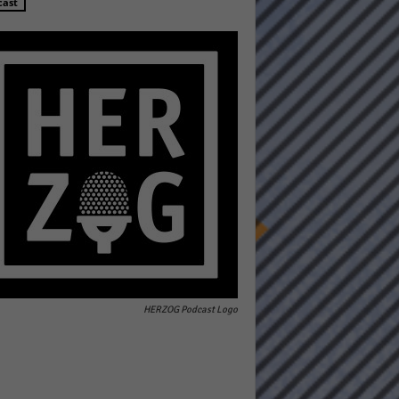
cast
Statistiken
hen,
Marketing
rte
HERZOG Podcast Logo
Externe Medien
ert.