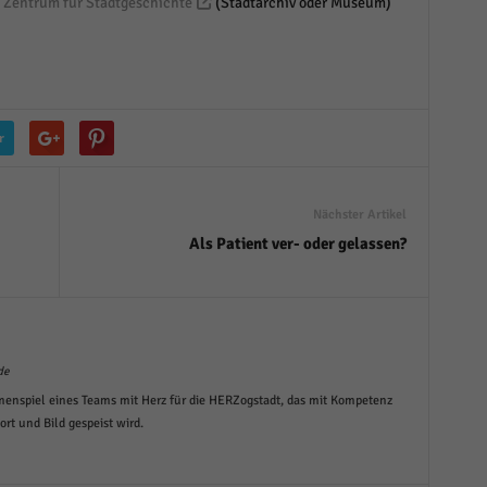
m Zentrum für Stadtgeschichte
(Stadtarchiv oder Museum)
r
Nächster Artikel
Als Patient ver- oder gelassen?
de
menspiel eines Teams mit Herz für die HERZogstadt, das mit Kompetenz
t und Bild gespeist wird.