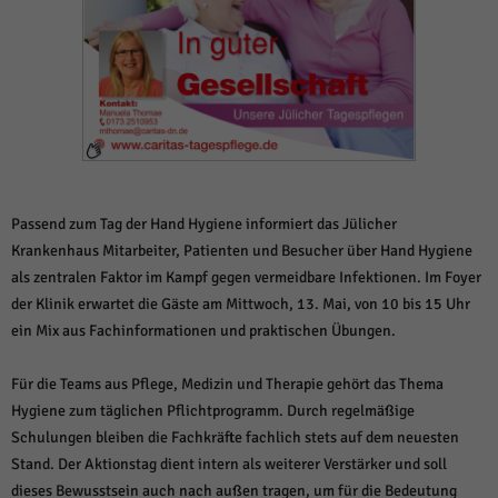
weitere Informationen anzeigen lassen und so nur bestimmte Cookies
auswählen.
Alle akzeptieren
Speichern und weiter
Zurück
Datenschutzeinstellungen
Essenziell (1)
Essenzielle Cookies ermöglichen grundlegende Funktionen und sind für die
einwandfreie Funktion der Website erforderlich.
Passend zum Tag der Hand Hygiene informiert das Jülicher
Cookie-Informationen anzeigen
Krankenhaus Mitarbeiter, Patienten und Besucher über Hand Hygiene
als zentralen Faktor im Kampf gegen vermeidbare Infektionen. Im Foyer
Sta
Statistiken (1)
der Klinik erwartet die Gäste am Mittwoch, 13. Mai, von 10 bis 15 Uhr
Statistik Cookies erfassen Informationen anonym. Diese Informationen helfen
ein Mix aus Fachinformationen und praktischen Übungen.
uns zu verstehen, wie unsere Besucher unsere Website nutzen.
Cookie-Informationen anzeigen
Für die Teams aus Pflege, Medizin und Therapie gehört das Thema
Hygiene zum täglichen Pflichtprogramm. Durch regelmäßige
Mar
Marketing (1)
Schulungen bleiben die Fachkräfte fachlich stets auf dem neuesten
Marketing-Cookies werden von Drittanbietern oder Publishern verwendet,
Stand. Der Aktionstag dient intern als weiterer Verstärker und soll
um personalisierte Werbung anzuzeigen. Sie tun dies, indem sie Besucher
dieses Bewusstsein auch nach außen tragen, um für die Bedeutung