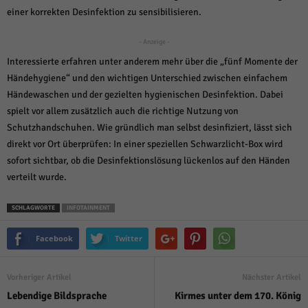
über Websites hinweg verfolgen.
einer korrekten Desinfektion zu sensibilisieren.
Cookie-Informationen anzeigen
- Anzeige -
Ext
Externe Medien (6)
Interessierte erfahren unter anderem mehr über die „fünf Momente der
Inhalte von Videoplattformen und Social-Media-Plattformen werden
Händehygiene“ und den wichtigen Unterschied zwischen einfachem
standardmäßig blockiert. Wenn Cookies von externen Medien akzeptiert
Händewaschen und der gezielten hygienischen Desinfektion. Dabei
werden, bedarf der Zugriff auf diese Inhalte keiner manuellen Einwilligung
mehr.
spielt vor allem zusätzlich auch die richtige Nutzung von
Cookie-Informationen anzeigen
Schutzhandschuhen. Wie gründlich man selbst desinfiziert, lässt sich
direkt vor Ort überprüfen: In einer speziellen Schwarzlicht-Box wird
Datenschutzerklärung
Impressum
powered by Borlabs Cookie
sofort sichtbar, ob die Desinfektionslösung lückenlos auf den Händen
verteilt wurde.
SCHLAGWORTE
INFOTAINMENT
Facebook
Twitter
Vorheriger Artikel
Nächster Artikel
Lebendige Bildsprache
Kirmes unter dem 170. König