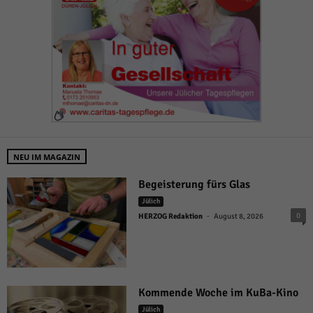
NEU IM MAGAZIN
Begeisterung fürs Glas
Jülich
-
0
HERZOG Redaktion
August 8, 2026
Kommende Woche im KuBa-Kino
Jülich