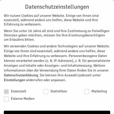
Datenschutzeinstellungen
Wir nutzen Cookies auf unserer Website. Einige von ihnen sind
essenziell, während andere uns helfen, diese Website und Ihre
Erfahrung zu verbessern.
Wenn Sie unter 16 Jahre alt sind und Ihre Zustimmung zu freiwilligen
Start
Magazin
Gesundheit
Hände richtig desinfiziert?
Diensten geben möchten, müssen Sie Ihre Erziehungsberechtigten
MAGAZIN
GESUNDHEIT
STADTTEILE
JÜLICH
NACHRICHTEN
um Erlaubnis bitten.
Hände richtig desinfiziert?
Wir verwenden Cookies und andere Technologien auf unserer Website.
Einige von ihnen sind essenziell, während andere uns helfen, diese
Website und Ihre Erfahrung zu verbessern.
Personenbezogene Daten
Am Tag der Hand Hygiene macht das Krankenhaus Jülich auf
können verarbeitet werden (z. B. IP-Adressen), z. B. für personalisierte
das Thema aufmerksam. Es besteht die Möglichkeit, sogar
Anzeigen und Inhalte oder Anzeigen- und Inhaltsmessung.
Weitere
durch eine Schwarzlicht-Box nachzuprüfen, ob man seine
Informationen über die Verwendung Ihrer Daten finden Sie in unserer
Hände auch wirklich gründlich desinfiziert.
Datenschutzerklärung
.
Sie können Ihre Auswahl jederzeit unter
Einstellungen
widerrufen oder anpassen.
Von
HERZOG Redaktion
-
Mai 10, 2026
71
0
Datenschutzeinstellungen
Essenziell
Statistiken
Marketing
Facebook
Twitter
Externe Medien