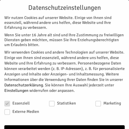
Datenschutzeinstellungen
Wir nutzen Cookies auf unserer Website. Einige von ihnen sind
essenziell, während andere uns helfen, diese Website und Ihre
Erfahrung zu verbessern.
Wenn Sie unter 16 Jahre alt sind und Ihre Zustimmung zu freiwilligen
Start
Magazin
Gesundheit
Hand in Hand für Patienten
Diensten geben möchten, müssen Sie Ihre Erziehungsberechtigten
MAGAZIN
GESUNDHEIT
STADTTEILE
JÜLICH
NACHRICHTEN
um Erlaubnis bitten.
Hand in Hand für Patienten
Wir verwenden Cookies und andere Technologien auf unserer Website.
Einige von ihnen sind essenziell, während andere uns helfen, diese
Website und Ihre Erfahrung zu verbessern.
Personenbezogene Daten
Für noch bessere Hilfe ist angestrebt: Das Krankenhaus Jülich
können verarbeitet werden (z. B. IP-Adressen), z. B. für personalisierte
und das Rhein-Maas Klinikum (RMK) verstärken ihre
Anzeigen und Inhalte oder Anzeigen- und Inhaltsmessung.
Weitere
Zusammenarbeit in der neurologischen Versorgung.
Informationen über die Verwendung Ihrer Daten finden Sie in unserer
Datenschutzerklärung
.
Sie können Ihre Auswahl jederzeit unter
Von
HERZOG Redaktion
-
Juni 12, 2026
126
0
Einstellungen
widerrufen oder anpassen.
Datenschutzeinstellungen
Facebook
Twitter
Essenziell
Statistiken
Marketing
Externe Medien