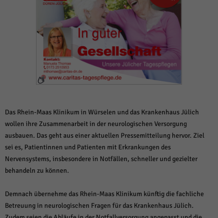
weitere Informationen anzeigen lassen und so nur bestimmte Cookies
auswählen.
Alle akzeptieren
Speichern und weiter
Zurück
Datenschutzeinstellungen
Essenziell (1)
Essenzielle Cookies ermöglichen grundlegende Funktionen und sind für die
einwandfreie Funktion der Website erforderlich.
Cookie-Informationen anzeigen
Das Rhein-Maas Klinikum in Würselen und das Krankenhaus Jülich
wollen ihre Zusammenarbeit in der neurologischen Versorgung
Sta
Statistiken (1)
ausbauen. Das geht aus einer aktuellen Pressemitteilung hervor. Ziel
Statistik Cookies erfassen Informationen anonym. Diese Informationen helfen
sei es, Patientinnen und Patienten mit Erkrankungen des
uns zu verstehen, wie unsere Besucher unsere Website nutzen.
Nervensystems, insbesondere in Notfällen, schneller und gezielter
Cookie-Informationen anzeigen
behandeln zu können.
Mar
Marketing (1)
Demnach übernehme das Rhein-Maas Klinikum künftig die fachliche
Marketing-Cookies werden von Drittanbietern oder Publishern verwendet,
Betreuung in neurologischen Fragen für das Krankenhaus Jülich.
um personalisierte Werbung anzuzeigen. Sie tun dies, indem sie Besucher
Zudem seien die Abläufe in der Notfallversorgung angepasst und die