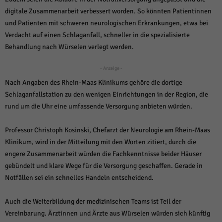
über Websites hinweg verfolgen.
digitale Zusammenarbeit verbessert worden. So könnten Patientinnen
Cookie-Informationen anzeigen
und Patienten mit schweren neurologischen Erkrankungen, etwa bei
Ext
Externe Medien (6)
Verdacht auf einen Schlaganfall, schneller in die spezialisierte
Behandlung nach Würselen verlegt werden.
Inhalte von Videoplattformen und Social-Media-Plattformen werden
standardmäßig blockiert. Wenn Cookies von externen Medien akzeptiert
werden, bedarf der Zugriff auf diese Inhalte keiner manuellen Einwilligung
- Anzeige -
mehr.
Nach Angaben des Rhein-Maas Klinikums gehöre die dortige
Cookie-Informationen anzeigen
Schlaganfallstation zu den wenigen Einrichtungen in der Region, die
rund um die Uhr eine umfassende Versorgung anbieten würden.
Datenschutzerklärung
Impressum
powered by Borlabs Cookie
Professor Christoph Kosinski, Chefarzt der Neurologie am Rhein-Maas
Klinikum, wird in der Mitteilung mit den Worten zitiert, durch die
engere Zusammenarbeit würden die Fachkenntnisse beider Häuser
gebündelt und klare Wege für die Versorgung geschaffen. Gerade in
Notfällen sei ein schnelles Handeln entscheidend.
Auch die Weiterbildung der medizinischen Teams ist Teil der
Vereinbarung. Ärztinnen und Ärzte aus Würselen würden sich künftig