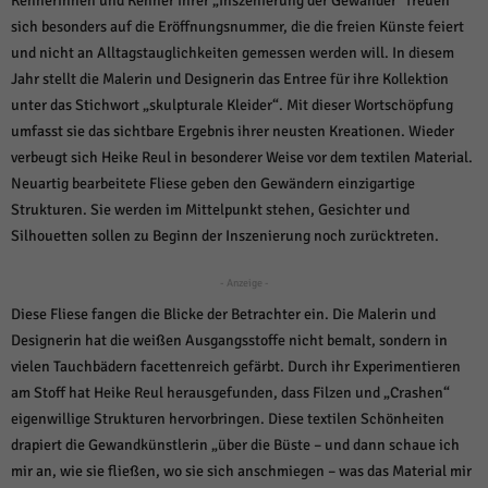
Kennerinnen und Kenner ihrer „Inszenierung der Gewänder“ freuen
weitere Informationen anzeigen lassen und so nur bestimmte Cookies
auswählen.
sich besonders auf die Eröffnungsnummer, die die freien Künste feiert
und nicht an Alltagstauglichkeiten gemessen werden will. In diesem
Alle akzeptieren
Speichern und weiter
Jahr stellt die Malerin und Designerin das Entree für ihre Kollektion
unter das Stichwort „skulpturale Kleider“. Mit dieser Wortschöpfung
Zurück
umfasst sie das sichtbare Ergebnis ihrer neusten Kreationen. Wieder
Datenschutzeinstellungen
Essenziell (1)
verbeugt sich Heike Reul in besonderer Weise vor dem textilen Material.
Neuartig bearbeitete Fliese geben den Gewändern einzigartige
Essenzielle Cookies ermöglichen grundlegende Funktionen und sind für die
einwandfreie Funktion der Website erforderlich.
Strukturen. Sie werden im Mittelpunkt stehen, Gesichter und
Silhouetten sollen zu Beginn der Inszenierung noch zurücktreten.
Cookie-Informationen anzeigen
Sta
Statistiken (1)
- Anzeige -
Diese Fliese fangen die Blicke der Betrachter ein. Die Malerin und
Statistik Cookies erfassen Informationen anonym. Diese Informationen helfen
uns zu verstehen, wie unsere Besucher unsere Website nutzen.
Designerin hat die weißen Ausgangsstoffe nicht bemalt, sondern in
vielen Tauchbädern facettenreich gefärbt. Durch ihr Experimentieren
Cookie-Informationen anzeigen
am Stoff hat Heike Reul herausgefunden, dass Filzen und „Crashen“
Mar
Marketing (1)
eigenwillige Strukturen hervorbringen. Diese textilen Schönheiten
drapiert die Gewandkünstlerin „über die Büste – und dann schaue ich
Marketing-Cookies werden von Drittanbietern oder Publishern verwendet,
mir an, wie sie fließen, wo sie sich anschmiegen – was das Material mir
um personalisierte Werbung anzuzeigen. Sie tun dies, indem sie Besucher