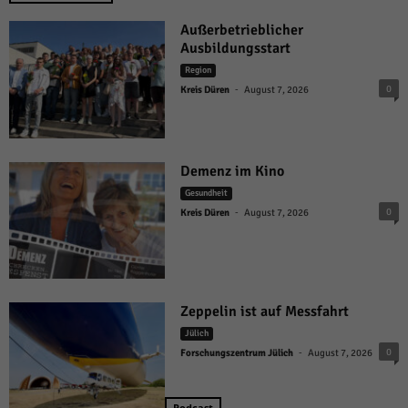
Außerbetrieblicher
Ausbildungsstart
Region
-
0
Kreis Düren
August 7, 2026
Demenz im Kino
Gesundheit
-
0
Kreis Düren
August 7, 2026
Zeppelin ist auf Messfahrt
Jülich
-
0
Forschungszentrum Jülich
August 7, 2026
Podcast