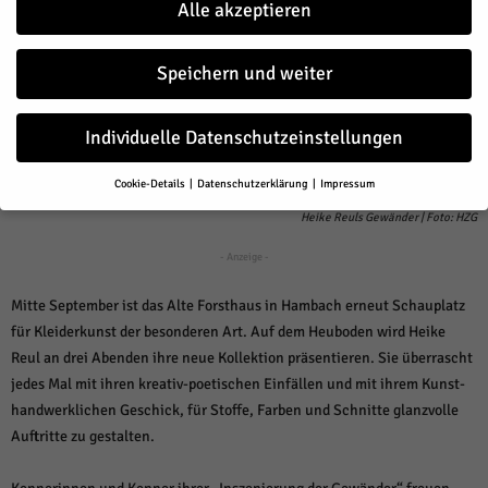
Alle akzeptieren
Speichern und weiter
Individuelle Datenschutzeinstellungen
Cookie-Details
Datenschutzerklärung
Impressum
Datenschutzeinstellungen
Heike Reuls Gewänder | Foto: HZG
Wenn Sie unter 16 Jahre alt sind und Ihre Zustimmung zu freiwilligen
- Anzeige -
Diensten geben möchten, müssen Sie Ihre Erziehungsberechtigten
um Erlaubnis bitten.
Mitte September ist das Alte Forsthaus in Hambach erneut Schauplatz
Wir verwenden Cookies und andere Technologien auf unserer Website.
für Kleiderkunst der besonderen Art. Auf dem Heuboden wird Heike
Einige von ihnen sind essenziell, während andere uns helfen, diese
Website und Ihre Erfahrung zu verbessern.
Personenbezogene Daten
Reul an drei Abenden ihre neue Kollektion präsentieren. Sie überrascht
können verarbeitet werden (z. B. IP-Adressen), z. B. für personalisierte
jedes Mal mit ihren kreativ-poetischen Einfällen und mit ihrem Kunst-
Anzeigen und Inhalte oder Anzeigen- und Inhaltsmessung.
Weitere
handwerklichen Geschick, für Stoffe, Farben und Schnitte glanzvolle
Informationen über die Verwendung Ihrer Daten finden Sie in unserer
Datenschutzerklärung
.
Auftritte zu gestalten.
Hier finden Sie eine Übersicht über alle verwendeten Cookies. Sie
können Ihre Einwilligung zu ganzen Kategorien geben oder sich