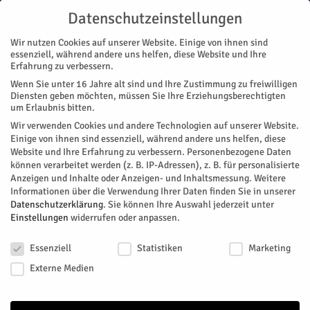
Datenschutzeinstellungen
Wir nutzen Cookies auf unserer Website. Einige von ihnen sind
essenziell, während andere uns helfen, diese Website und Ihre
Erfahrung zu verbessern.
Wenn Sie unter 16 Jahre alt sind und Ihre Zustimmung zu freiwilligen
Start
Magazin
Kunst & Design
Kreieren ist ihre Leidenschaft
Diensten geben möchten, müssen Sie Ihre Erziehungsberechtigten
MAGAZIN
KUNST & DESIGN
um Erlaubnis bitten.
Kreieren ist ihre Leidenschaft
Wir verwenden Cookies und andere Technologien auf unserer Website.
Einige von ihnen sind essenziell, während andere uns helfen, diese
Website und Ihre Erfahrung zu verbessern.
Personenbezogene Daten
Heike Reul präsentiert Gewänder 2016
können verarbeitet werden (z. B. IP-Adressen), z. B. für personalisierte
Anzeigen und Inhalte oder Anzeigen- und Inhaltsmessung.
Weitere
Von
Almuth Voss
-
August 23, 2016
148
0
Informationen über die Verwendung Ihrer Daten finden Sie in unserer
Datenschutzerklärung
.
Sie können Ihre Auswahl jederzeit unter
Facebook
Twitter
Einstellungen
widerrufen oder anpassen.
Datenschutzeinstellungen
Essenziell
Statistiken
Marketing
Externe Medien