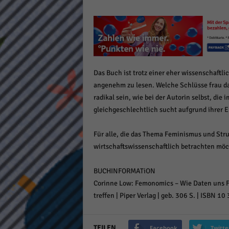
keine
powe
Das Buch ist trotz einer eher wissenschaft
angenehm zu lesen. Welche Schlüsse frau da
radikal sein, wie bei der Autorin selbst, die
gleichgeschlechtlich sucht aufgrund ihrer E
Für alle, die das Thema Feminismus und Str
wirtschaftswissenschaftlich betrachten möc
BUCHINFORMATiON
Corinne Low: Femonomics – Wie Daten uns Fr
treffen | Piper Verlag | geb. 306 S. | ISBN 
TEILEN
Facebook
Twitte