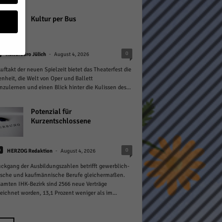
Kultur per Bus
-
0
Kulturbüro Jülich
August 4, 2026
ftakt der neuen Spielzeit bietet das Theaterfest die
geben
nheit, die Welt von Oper und Ballett
zulernen und einen Blick hinter die Kulissen des...
 ihnen
n), z.
Potenzial für
Kurzentschlossene
-
0
n
HERZOG Redaktion
August 4, 2026
gen
ckgang der Ausbildungszahlen betrifft gewerblich-
ische und kaufmännische Berufe gleichermaßen.
amten IHK-Bezirk sind 2566 neue Verträge
eichnet worden, 13,1 Prozent weniger als im...
Zurück