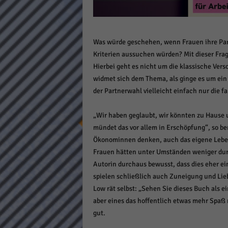
Daten
Ess
Essen
Was würde geschehen, wenn Frauen ihre Par
Funkt
Kriterien aussuchen würden? Mit dieser Fra
Hierbei geht es nicht um die klassische Vers
Stat
widmet sich dem Thema, als ginge es um ein 
der Partnerwahl vielleicht einfach nur die f
Stati
wie u
„Wir haben geglaubt, wir könnten zu Hause un
mündet das vor allem in Erschöpfung“, so b
Mar
Ökonominnen denken, auch das eigene Leben 
Frauen hätten unter Umständen weniger durc
Marke
Autorin durchaus bewusst, dass dies eher ei
Werbu
spielen schließlich auch Zuneigung und Lieb
Low rät selbst: „Sehen Sie dieses Buch als e
Ext
aber eines das hoffentlich etwas mehr Spaß 
gut.
Inhal
Wenn 