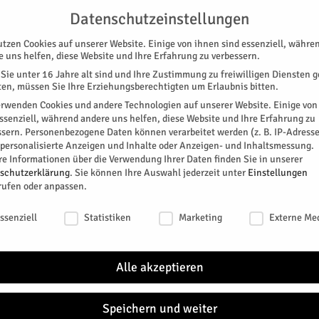
G
UNTERSTÜTZEN
KONTAKT
DATENSCHUTZ
IMPRESSUM
Datenschutzeinstellungen
utzen Cookies auf unserer Website. Einige von ihnen sind essenziell, währe
e uns helfen, diese Website und Ihre Erfahrung zu verbessern.
Sie unter 16 Jahre alt sind und Ihre Zustimmung zu freiwilligen Diensten 
en, müssen Sie Ihre Erziehungsberechtigten um Erlaubnis bitten.
erwenden Cookies und andere Technologien auf unserer Website. Einige von
essenziell, während andere uns helfen, diese Website und Ihre Erfahrung zu
ssern.
Personenbezogene Daten können verarbeitet werden (z. B. IP-Adresse
SPEZIAL
E-PAPER
KINO
GALERIE
TERM
r personalisierte Anzeigen und Inhalte oder Anzeigen- und Inhaltsmessung.
re Informationen über die Verwendung Ihrer Daten finden Sie in unserer
agen?
NEU
schutzerklärung
.
Sie können Ihre Auswahl jederzeit unter
Einstellungen
rufen oder anpassen.
hen Fragen?
schutzeinstellungen
ssenziell
Statistiken
Marketing
Externe Me
. Mai auch in Jülich begangen. Der HERZOG hat hierzu
Geschi
tages.
Alle akzeptieren
Jülich
Mutter
lädt C
Speichern und weiter
Zitadel