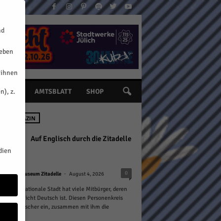
nd
geben
 ihnen
n), z.
INE
AMTSBLATT
SHOP
 IM MAGAZIN
Auf Englisch durch die Zitadelle
dien
-
0
chte/n
Museum Zitadelle
August 4, 2026
 als internationale Stadt hat viele Mitbürger, deren
sprache nicht Deutsch ist. Diesen Personenkreis
hristoph Fischer ein, zusammen mit ihm die
le zu...