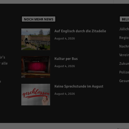
NOCH MEHR NEWS
BELI
Jülich
Auf Englisch durch die Zitadelle
Regio
August 4, 2026
Nachr
Verei
r's
Kultur per Bus
 alle
Zukun
August 4, 2026
Polize
Gesun
e
Keine Sprechstunde im August
August 4, 2026