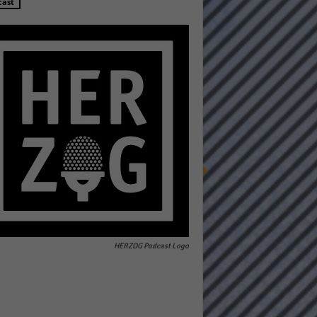
cast
Statistiken
hen,
Marketing
rte
HERZOG Podcast Logo
Externe Medien
ert.