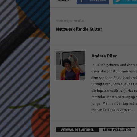
Vorheriger Artikel
Netzwerk für die Kultur
Andrea Eßer
In Jülich geboren und dann 
einer abwechslungsreichen L
dem schönen Rheinland und Jü
Süßigkeiten, Kaffee, alles Ge
die legalen natürlich). Hat 
mit zehn Jahren herausgegeb
junger Männer. Der Tag hat n
meiste Zeit etwas verwirrt.
VERWANDTE ARTIKEL
MEHR VOM AUTOR