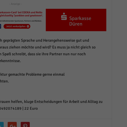
- Anzeige -
r manuellen Einwilligung mehr.
Cookie-Informationen anzeigen
Datenschutzerklärung
Im
red by Borlabs Cookie
lich geprägten Sprache und Herangehensweise gut und
raus ziehen möchte und wird? Es muss ja nicht gleich so
 im Spaß schreibt, dass sie ihre Partner nun nur noch
rkenntnisse.
uktur gemachte Probleme gerne einmal
hten.
auen helfen, kluge Entscheidungen für Arbeit und Alltag zu
10 3492074189 | 22 Euro
r