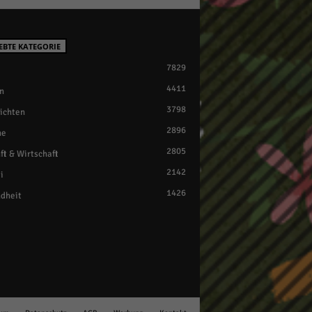
EBTE KATEGORIE
7829
4411
n
3798
ichten
2896
ne
2805
ft & Wirtschaft
2142
i
1426
dheit