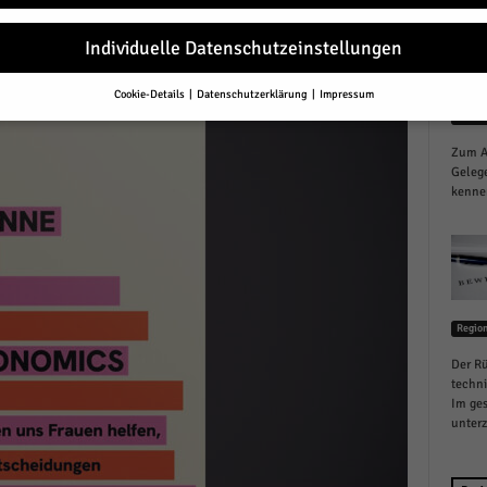
r
Individuelle Datenschutzeinstellungen
Cookie-Details
Datenschutzerklärung
Impressum
Datenschutzeinstellungen
Jülich
Zum Au
Sie unter 16 Jahre alt sind und Ihre Zustimmung zu freiwilligen Diensten 
en, müssen Sie Ihre Erziehungsberechtigten um Erlaubnis bitten.
Gelege
kennen
erwenden Cookies und andere Technologien auf unserer Website. Einige von
essenziell, während andere uns helfen, diese Website und Ihre Erfahrung zu
ssern.
Personenbezogene Daten können verarbeitet werden (z. B. IP-Adresse
r personalisierte Anzeigen und Inhalte oder Anzeigen- und Inhaltsmessung.
re Informationen über die Verwendung Ihrer Daten finden Sie in unserer
schutzerklärung
.
finden Sie eine Übersicht über alle verwendeten Cookies. Sie können Ihre
Regio
lligung zu ganzen Kategorien geben oder sich weitere Informationen anzei
n und so nur bestimmte Cookies auswählen.
Der Rü
techn
Im ges
le akzeptieren
unterz
eichern und weiter