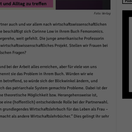
Pod
schutzeinstellungen
enziell (1)
Foto: Verlag
zielle Cookies ermöglichen grundlegende Funktionen und sind für die einwandfreie
tner auch und vor allem nach wirtschaftswissenschaftlichen
ion der Website erforderlich.
ge beschäftigt sich Corinne Low in ihrem Buch Femonomics.
Cookie-Informationen anzeigen
orgerehe, weit gefehlt. Die junge amerikanische Professorin
istiken (1)
wirtschaftswissenschaftliches Projekt. Stellen wir Frauen bei
alschen Fragen?
stik Cookies erfassen Informationen anonym. Diese Informationen helfen uns zu verste
nsere Besucher unsere Website nutzen.
d bei der Arbeit alles erreichen, aber für viele von uns
Cookie-Informationen anzeigen
enennt sie das Problem in ihrem Buch. Würden wir wie
keting (1)
betreffend, so würde sich der Blickwinkel ändern, und
h das patriarchale System gemachte Probleme. Dabei ist der
ting-Cookies werden von Drittanbietern oder Publishern verwendet, um personalisie
ne theoretische Möglichkeit bzw. Herangehensweise ist,
ng anzuzeigen. Sie tun dies, indem sie Besucher über Websites hinweg verfolgen.
e eine (hoffentlich) entscheidende Rolle bei der Partnerwahl.
Cookie-Informationen anzeigen
in grundlegendes Wirtschaftslehrbuch für das Leben als Frau –
erne Medien (6)
macht als andere Wirtschaftslehrbücher.“ Dies gelingt ihr sehr
te von Videoplattformen und Social-Media-Plattformen werden standardmäßig blocki
Cookies von externen Medien akzeptiert werden, bedarf der Zugriff auf diese Inhalte